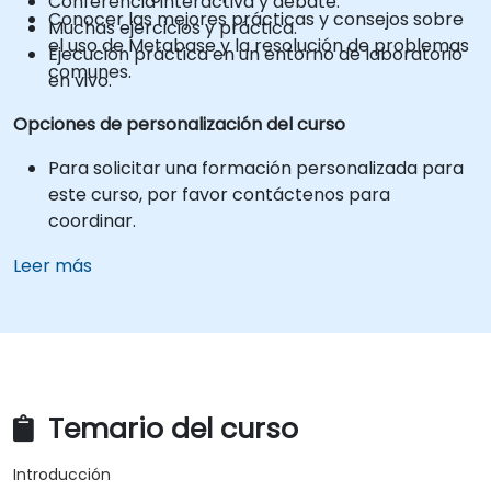
Conferencia interactiva y debate.
Conocer las mejores prácticas y consejos sobre
Muchas ejercicios y práctica.
el uso de Metabase y la resolución de problemas
Ejecución práctica en un entorno de laboratorio
comunes.
en vivo.
Opciones de personalización del curso
Para solicitar una formación personalizada para
este curso, por favor contáctenos para
coordinar.
Leer más
Temario del curso
Introducción