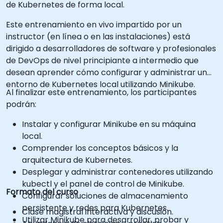
de Kubernetes de forma local.
Este entrenamiento en vivo impartido por un
instructor (en línea o en las instalaciones) está
dirigido a desarrolladores de software y profesionales
de DevOps de nivel principiante a intermedio que
desean aprender cómo configurar y administrar un
entorno de Kubernetes local utilizando Minikube.
Al finalizar este entrenamiento, los participantes
podrán:
Instalar y configurar Minikube en su máquina
local.
Comprender los conceptos básicos y la
arquitectura de Kubernetes.
Desplegar y administrar contenedores utilizando
kubectl y el panel de control de Minikube.
Formato del curso
Configurar soluciones de almacenamiento
persistente y redes para Kubernetes.
Clase magistral interactiva y discusión.
Utilizar Minikube para desarrollar, probar y