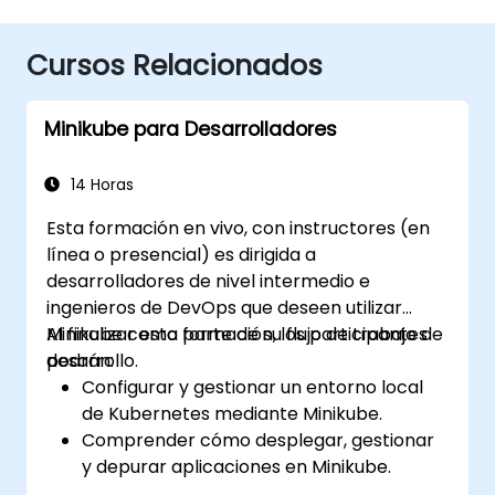
Cursos Relacionados
Minikube para Desarrolladores
14 Horas
Esta formación en vivo, con instructores (en
línea o presencial) es dirigida a
desarrolladores de nivel intermedio e
ingenieros de DevOps que deseen utilizar
Minikube como parte de su flujo de trabajo de
Al finalizar esta formación, los participantes
desarrollo.
podrán:
Configurar y gestionar un entorno local
de Kubernetes mediante Minikube.
Comprender cómo desplegar, gestionar
y depurar aplicaciones en Minikube.
Integrar Minikube en sus canales de