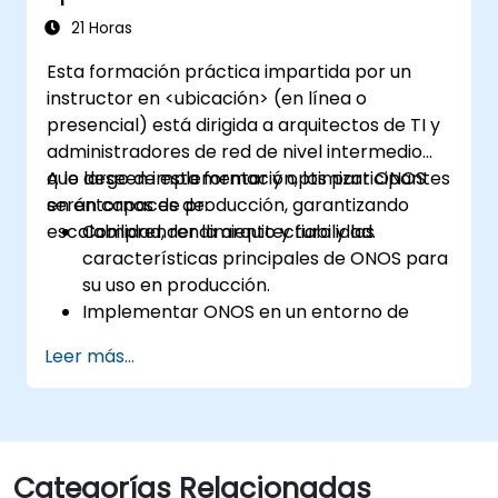
21 Horas
Esta formación práctica impartida por un
instructor en <ubicación> (en línea o
presencial) está dirigida a arquitectos de TI y
administradores de red de nivel intermedio
que deseen implementar y optimizar ONOS
A lo largo de esta formación, los participantes
en entornos de producción, garantizando
serán capaces de:
escalabilidad, rendimiento y fiabilidad.
Comprender la arquitectura y las
características principales de ONOS para
su uso en producción.
Implementar ONOS en un entorno de
producción siguiendo las mejores
Leer más...
prácticas.
Configurar clústeres, redundancia y
tolerancia a fallos en ONOS.
Monitorear, solucionar problemas y
optimizar las implementaciones de ONOS
Categorías Relacionadas