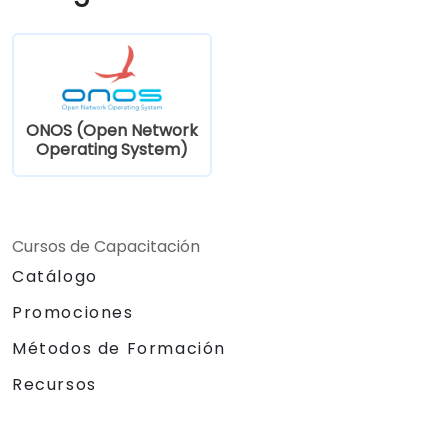
para mejorar la escalabilidad y el
rendimiento.
Integrar ONOS con la infraestructura y
herramientas de red existentes.
Planificar y ejecutar un proceso exitoso
de actualización de ONOS.
ONOS (Open Network
Operating System)
Cursos de Capacitación
Catálogo
Promociones
Métodos de Formación
Recursos