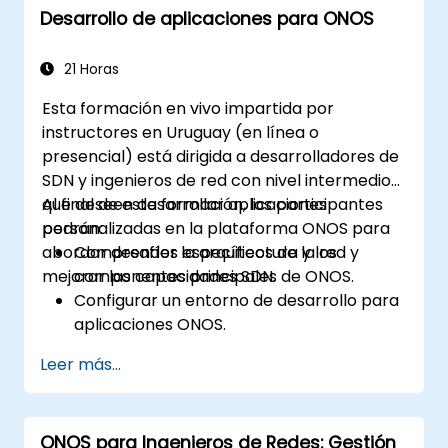
Desarrollo de aplicaciones para ONOS
21 Horas
Esta formación en vivo impartida por
instructores en Uruguay (en línea o
presencial) está dirigida a desarrolladores de
SDN y ingenieros de red con nivel intermedio
que deseen desarrollar aplicaciones
Al final de esta formación, los participantes
personalizadas en la plataforma ONOS para
podrán:
abordar desafíos específicos de la red y
Comprender la arquitectura y los
mejorar las capacidades SDN.
componentes principales de ONOS.
Configurar un entorno de desarrollo para
aplicaciones ONOS.
Crear, probar e implementar
Leer más...
aplicaciones ONOS para gestionar redes
SDN.
Integrar aplicaciones ONOS con sistemas
ONOS para Ingenieros de Redes: Gestión
externos y APIs.