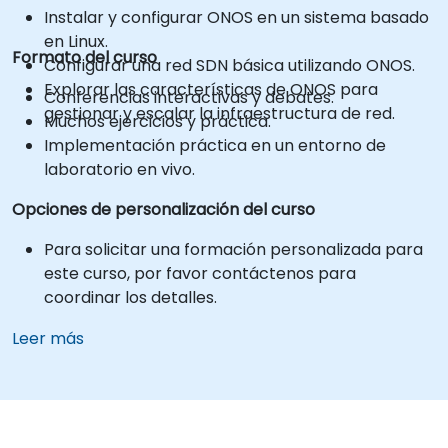
Instalar y configurar ONOS en un sistema basado
en Linux.
Formato del curso
Configurar una red SDN básica utilizando ONOS.
Explorar las características de ONOS para
Conferencias interactivas y debates.
gestionar y escalar la infraestructura de red.
Muchos ejercicios y práctica.
Implementación práctica en un entorno de
laboratorio en vivo.
Opciones de personalización del curso
Para solicitar una formación personalizada para
este curso, por favor contáctenos para
coordinar los detalles.
Leer más