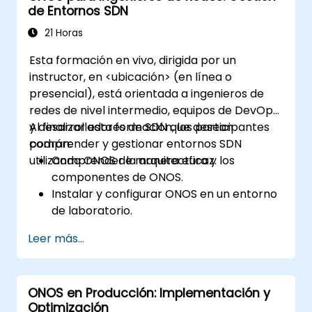
de Entornos SDN
Diagnosticar problemas y optimizar las
aplicaciones ONOS para obtener mayor
21 Horas
rendimiento y escalabilidad.
Esta formación en vivo, dirigida por un
instructor, en <ubicación> (en línea o
presencial), está orientada a ingenieros de
redes de nivel intermedio, equipos de DevOps
y desarrolladores de SDN que desean
Al finalizar esta formación, los participantes
comprender y gestionar entornos SDN
podrán:
utilizando ONOS de manera eficaz.
Comprender la arquitectura y los
componentes de ONOS.
Instalar y configurar ONOS en un entorno
de laboratorio.
Explorar las capacidades de ONOS para
Leer más...
gestionar entornos SDN.
Desplegar, gestionar y solucionar
problemas de redes SDN utilizando ONOS.
ONOS en Producción: Implementación y
Optimización