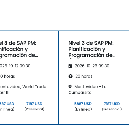
el 3 de SAP PM:
Nivel 3 de SAP PM:
nificación y
Planificación y
gramación de
Programación de
enes de
Órdenes de
026-10-12 09:30
2026-10-26 09:30
tenimiento
Mantenimiento
0 horas
20 horas
ontevideo, World Trade
Montevideo - La
r III
Cumparsita
687 USD
7187 USD
5687 USD
7187 USD
En línea)
(En línea)
(Presencial)
(Presencial)