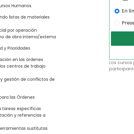
ecursos Humanos
En lí
ndo listas de materiales
Pres
ial por operación
no de obra interna/externa
 y Prioridades
ción en las órdenes
Los cursos
los centros de trabajo
participant
y gestión de conflictos de
 para las Órdenes
 tareas específicas
ación y referencias a
herramientas sustitutas