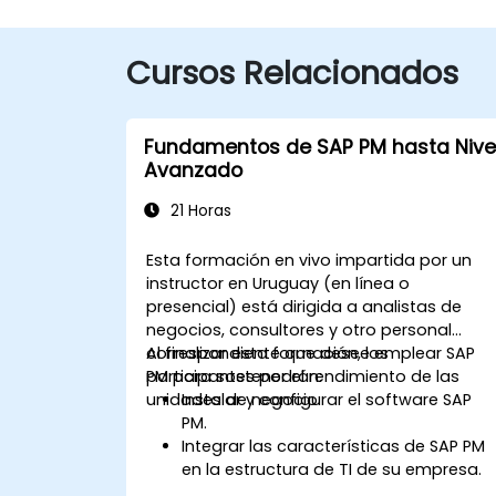
Cursos Relacionados
Fundamentos de SAP PM hasta Nive
Avanzado
21 Horas
Esta formación en vivo impartida por un
instructor en Uruguay (en línea o
presencial) está dirigida a analistas de
negocios, consultores y otro personal
correspondiente que desee emplear SAP
Al finalizar esta formación, los
PM para sostener el rendimiento de las
participantes podrán:
unidades de negocio.
Instalar y configurar el software SAP
PM.
Integrar las características de SAP PM
en la estructura de TI de su empresa.
Utilizar SAP PM como una herramienta