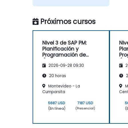
Próximos cursos
Nivel 3 de SAP PM:
Niv
Planificación y
Pla
Programación de
Pro
Órdenes de
Órd
2026-09-28 09:30
2
Mantenimiento
Man
20 horas
2
Montevideo - La
M
Cumparsita
Cente
5687 USD
7187 USD
5
(En línea)
(
(Presencial)