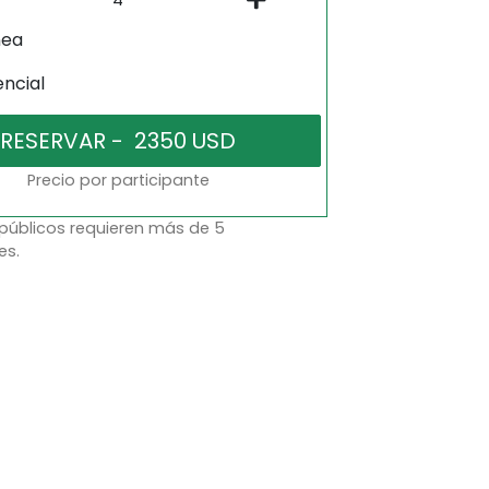
nea
encial
Precio por participante
 públicos requieren más de 5
es.