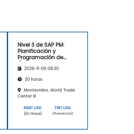
Nivel 3 de SAP PM:
Planificación y
Programación de
Órdenes de
2026-11-09 09:30
Mantenimiento
20 horas
Montevideo, World Trade
Center III
5687 USD
7187 USD
(En línea)
(Presencial)