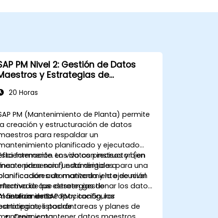
SAP PM Nivel 2: Gestión de Datos
Maestros y Estrategias de
Mantenimiento
20 Horas
SAP PM (Mantenimiento de Planta) permite
la creación y estructuración de datos
maestros para respaldar un
mantenimiento planificado y ejecutado
eficientemente. Los datos precisos y bien
Esta formación en vivo con instructor (en
mantenidos son fundamentales para una
línea o presencial) está dirigida a
planificación automatizada y la ejecución
planificadores de mantenimiento de nivel
efectiva de las estrategias de
intermedio que deseen gestionar los datos
mantenimiento.
maestros de SAP PM y configurar
Al finalizar esta capacitación, los
estrategias, listas de tareas y planes de
participantes podrán:
mantenimiento.
Crear y mantener datos maestros