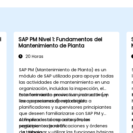
l
SAP PM Nivel 1: Fundamentos del
Mantenimiento de Planta
20 Horas
SAP PM (Mantenimiento de Planta) es un
módulo de SAP utilizado para apoyar todas
las actividades de mantenimiento en una
organización, incluidas la inspección, el
mantenimiento preventivo y correctivo, y
Esta formación en vivo con instructor (en
las operaciones de reparación.
línea o presencial) está dirigida a
planificadores y supervisores principiantes
que deseen familiarizarse con SAP PM y
comprender cómo crear y hacer
Al finalizar esta capacitación, los
seguimiento de notificaciones y órdenes
participantes podrán:
de trabajo.
Navegar y utilizar las funciones básicas