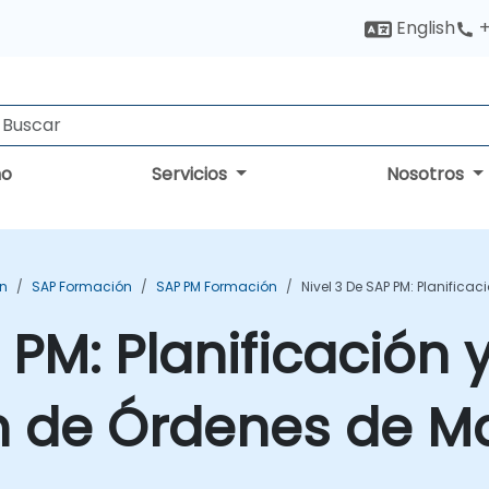
English
+
no
Servicios
Nosotros
ón
SAP Formación
SAP PM Formación
Nivel 3 De SAP PM: Planific
 PM: Planificación 
 de Órdenes de M