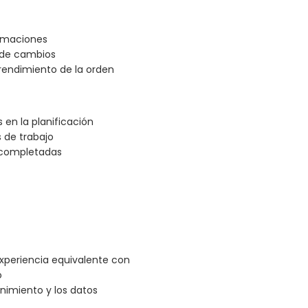
irmaciones
s de cambios
 rendimiento de la orden
en la planificación
 de trabajo
s completadas
xperiencia equivalente con
o
enimiento y los datos