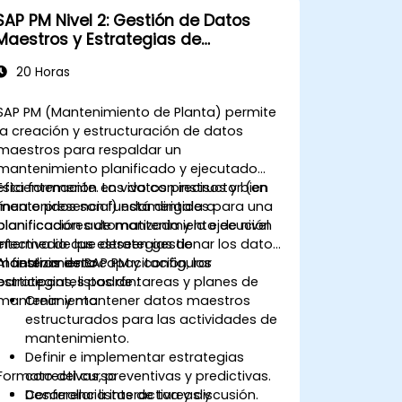
SAP PM Nivel 2: Gestión de Datos
Maestros y Estrategias de
Mantenimiento
20 Horas
SAP PM (Mantenimiento de Planta) permite
la creación y estructuración de datos
maestros para respaldar un
mantenimiento planificado y ejecutado
eficientemente. Los datos precisos y bien
Esta formación en vivo con instructor (en
mantenidos son fundamentales para una
línea o presencial) está dirigida a
planificación automatizada y la ejecución
planificadores de mantenimiento de nivel
efectiva de las estrategias de
intermedio que deseen gestionar los datos
mantenimiento.
maestros de SAP PM y configurar
Al finalizar esta capacitación, los
estrategias, listas de tareas y planes de
participantes podrán:
mantenimiento.
Crear y mantener datos maestros
estructurados para las actividades de
mantenimiento.
Definir e implementar estrategias
Formato del curso
correctivas, preventivas y predictivas.
Desarrollar listas de tareas y
Conferencia interactiva y discusión.