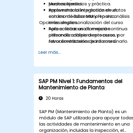
personalizados.
Muchas ejercicios y práctica.
Aprovechar la integración de datos
Implementación práctica en un
con los módulos MM y FI para análisis
entorno de laboratorio en vivo.
Opciones de personalización del curso
más amplios.
Aplicar técnicas de mejora continua
Para solicitar una formación
utilizando análisis de procesos y
personalizada para este curso, por
retroalimentación de informes.
favor contáctenos para coordinarlo.
Leer más...
SAP PM Nivel 1: Fundamentos del
Mantenimiento de Planta
20 Horas
SAP PM (Mantenimiento de Planta) es un
módulo de SAP utilizado para apoyar toda
las actividades de mantenimiento en una
organización, incluidas la inspección, el