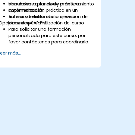
vincularlas a planes de mantenimiento
Numerosos ejercicios y práctica.
automatizados.
Implementación práctica en un
Activar y monitorear la ejecución de
entorno de laboratorio en vivo.
Opciones de personalización del curso
planes en SAP PM.
Para solicitar una formación
personalizada para este curso, por
favor contáctenos para coordinarlo.
Leer más...