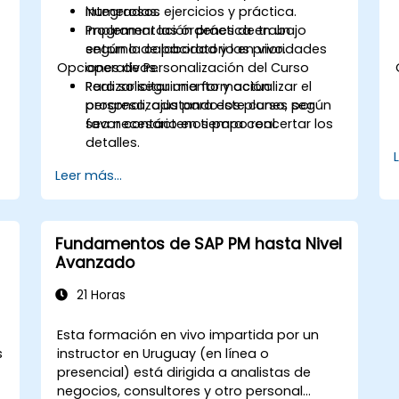
integradas.
Numerosos ejercicios y práctica.
Programar las órdenes de trabajo
Implementación práctica en un
según la capacidad y las prioridades
entorno de laboratorio en vivo.
Opciones de Personalización del Curso
operativas.
Realizar seguimiento y actualizar el
Para solicitar una formación
progreso, ajustando los planes según
personalizada para este curso, por
sea necesario en tiempo real.
favor contáctenos para concertar los
detalles.
Leer más...
Fundamentos de SAP PM hasta Nivel
Avanzado
21 Horas
Esta formación en vivo impartida por un
s
instructor en Uruguay (en línea o
presencial) está dirigida a analistas de
negocios, consultores y otro personal