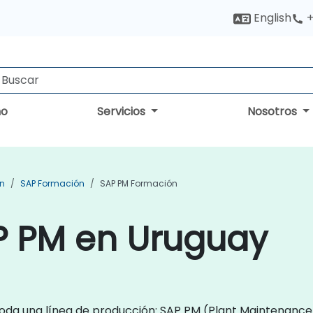
English
+
no
Servicios
Nosotros
ón
SAP Formación
SAP PM Formación
P PM en Uruguay
toda una línea de producción: SAP PM (Plant Maintenance