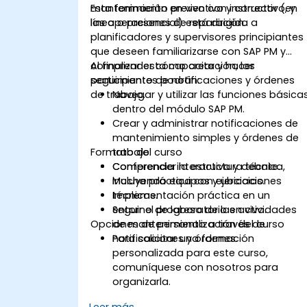
mantenimiento preventivo y correctivo, y
Esta formación en vivo con instructor (en
las operaciones de reparación.
línea o presencial) está dirigida a
planificadores y supervisores principiantes
que deseen familiarizarse con SAP PM y
comprender cómo crear y hacer
Al finalizar esta capacitación, los
seguimiento de notificaciones y órdenes
participantes podrán:
de trabajo.
Navegar y utilizar las funciones básica
dentro del módulo SAP PM.
Crear y administrar notificaciones de
mantenimiento simples y órdenes de
Formato del curso
trabajo.
Comprender la estructura técnica,
Conferencia interactiva y debate.
incluyendo equipos y ubicaciones
Mucha práctica con ejercicios.
técnicas.
Implementación práctica en un
Seguir el progreso de las actividades
entorno de laboratorio en vivo.
Opciones de personalización del curso
de mantenimiento a través de
notificaciones y órdenes.
Para solicitar una formación
personalizada para este curso,
comuníquese con nosotros para
organizarla.
Leer más...