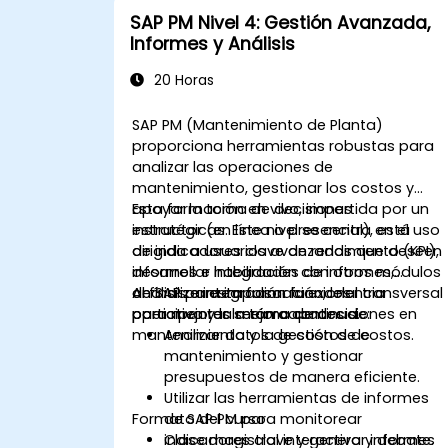
SAP PM Nivel 4: Gestión Avanzada,
Informes y Análisis
20 Horas
SAP PM (Mantenimiento de Planta)
proporciona herramientas robustas para
analizar las operaciones de
mantenimiento, gestionar los costos y
apoyar la toma de decisiones
Esta formación en vivo, impartida por un
estratégicas. Este nivel se centra en el uso
instructor (en línea o presencial), está
de indicadores clave de rendimiento (KPI),
dirigida a usuarios avanzados que deseen
informes e integración con otros módulos
desarrollar habilidades de informes,
de SAP para impulsar la excelencia
análisis e integración funcional transversal
Al finalizar esta formación, los
operativa y la mejora continua.
para mejorar la toma de decisiones en
participantes serán capaces de:
mantenimiento y la gestión de costos.
Analizar datos de costos de
mantenimiento y gestionar
presupuestos de manera eficiente.
Utilizar las herramientas de informes
Formato del curso
de SAP PM para monitorear
indicadores clave y generar informes
Clase magistral interactiva y debate.