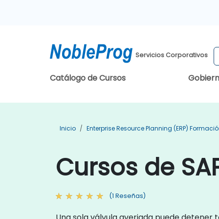
Servicios Corporativos
Catálogo de Cursos
Gobier
Inicio
Enterprise Resource Planning (ERP) Formaci
Cursos de SA
(1 Reseñas)
Una sola válvula averiada puede detener 