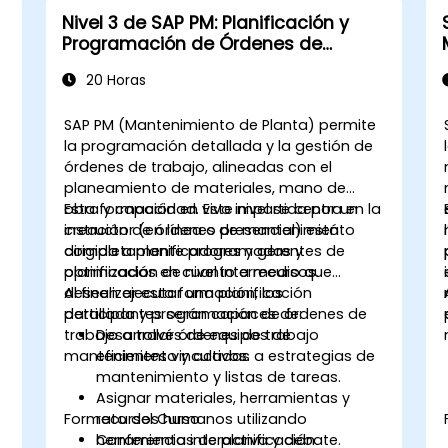
Nivel 3 de SAP PM: Planificación y
Programación de Órdenes de
Mantenimiento
20 Horas
SAP PM (Mantenimiento de Planta) permite
la programación detallada y la gestión de
órdenes de trabajo, alineadas con el
planeamiento de materiales, mano de
obra y capacidad. Este nivel se centra en la
Esta formación en vivo impartida por un
creación de órdenes de mantenimiento
instructor (en línea o presencial) está
completamente programadas y
dirigida a planificadores y gerentes de
optimizadas en cuanto a recursos.
planificación de nivel intermedio que
deseen ejecutar una planificación
Al finalizar esta formación, los
detallada y programación de órdenes de
participantes serán capaces de:
trabajo a través de equipos de
Desarrollar órdenes de trabajo
mantenimiento y activos.
eficientes vinculadas a estrategias de
mantenimiento y listas de tareas.
Asignar materiales, herramientas y
Formato del Curso
recursos humanos utilizando
herramientas de planificación
Conferencia interactiva y debate.