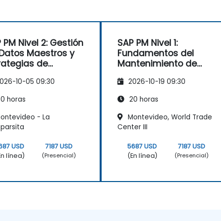
 PM Nivel 2: Gestión
SAP PM Nivel 1:
Datos Maestros y
Fundamentos del
rategias de
Mantenimiento de
tenimiento
Planta
026-10-05 09:30
2026-10-19 09:30
0 horas
20 horas
ontevideo - La
Montevideo, World Trade
parsita
Center III
687 USD
7187 USD
5687 USD
7187 USD
En línea)
(En línea)
(Presencial)
(Presencial)