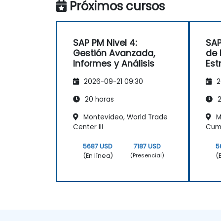
Próximos cursos
SAP PM Nivel 4:
SAP
Gestión Avanzada,
de 
Informes y Análisis
Est
Man
2026-09-21 09:30
2
20 horas
2
Montevideo, World Trade
M
Center III
Cum
5687 USD
7187 USD
5
(En línea)
(
(Presencial)