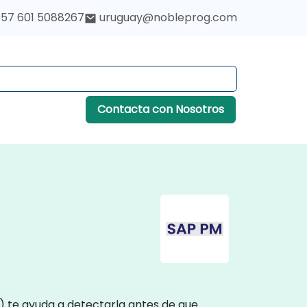
57 601 5088267
uruguay@nobleprog.com
Contacta con Nosotros
) te ayuda a detectarla antes de que