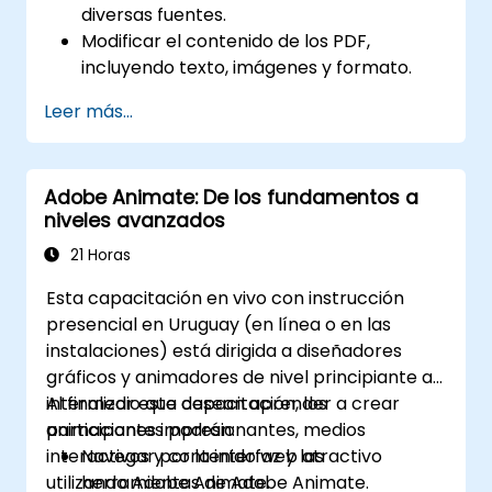
diversas fuentes.
Modificar el contenido de los PDF,
incluyendo texto, imágenes y formato.
Utilizar herramientas de anotación y
Leer más...
marcado para la revisión de documentos.
Implementar funciones de seguridad
para proteger los documentos PDF.
Adobe Animate: De los fundamentos a
Aprovechar las herramientas
niveles avanzados
potenciadas por IA para automatizar
tareas relacionadas con PDF.
21 Horas
Esta capacitación en vivo con instrucción
presencial en Uruguay (en línea o en las
instalaciones) está dirigida a diseñadores
gráficos y animadores de nivel principiante a
intermedio que desean aprender a crear
Al finalizar esta capacitación, los
animaciones impresionantes, medios
participantes podrán:
interactivos y contenido web atractivo
Navegar por la interfaz y las
utilizando Adobe Animate.
herramientas de Adobe Animate.