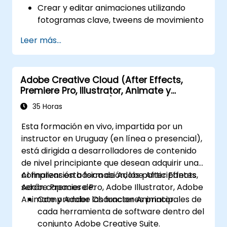
Crear y editar animaciones utilizando
fotogramas clave, tweens de movimiento
y tweens de forma.
Leer más...
Diseñar animaciones y aplicaciones
interactivas con ActionScript y
JavaScript.
Adobe Creative Cloud (After Effects,
Incorporar elementos de audio y vídeo en
Premiere Pro, Illustrator, Animate y
sus proyectos.
Character Animator) para principiantes
Exportar animaciones para la web, vídeo
35 Horas
y plataformas móviles.
Esta formación en vivo, impartida por un
instructor en Uruguay (en línea o presencial),
está dirigida a desarrolladores de contenido
de nivel principiante que desean adquirir una
comprensión básica de Adobe After Effects,
Al finalizar esta formación, los participantes
Adobe Premiere Pro, Adobe Illustrator, Adobe
serán capaces de:
Animate y Adobe Character Animator.
Comprender las funciones principales de
cada herramienta de software dentro del
conjunto Adobe Creative Suite.