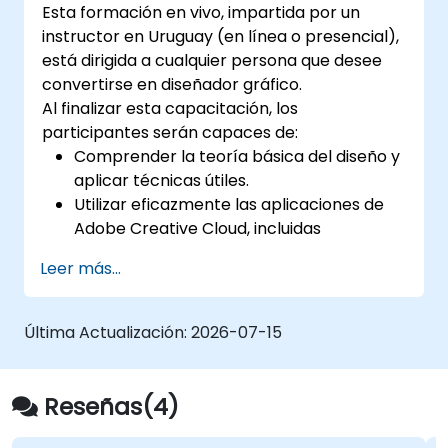
Esta formación en vivo, impartida por un
instructor en Uruguay (en línea o presencial),
está dirigida a cualquier persona que desee
convertirse en diseñador gráfico.
Al finalizar esta capacitación, los
participantes serán capaces de:
Comprender la teoría básica del diseño y
aplicar técnicas útiles.
Utilizar eficazmente las aplicaciones de
Adobe Creative Cloud, incluidas
Photoshop, Illustrator e InDesign.
Leer más...
Conocer alternativas a Adobe Creative
Cloud.
Familiarizarse con las últimas tendencias
Última Actualización:
2026-07-15
en diseño.
Reseñas(4)