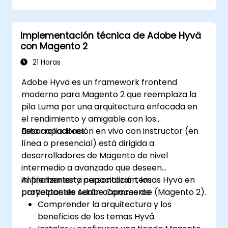
desarrollar proyectos multimedia
institucionales y académicos.
Implementación técnica de Adobe Hyvä
con Magento 2
21 Horas
Adobe Hyvä es un framework frontend
moderno para Magento 2 que reemplaza la
pila Luma por una arquitectura enfocada en
el rendimiento y amigable con los
desarrolladores.
Esta capacitación en vivo con instructor (en
línea o presencial) está dirigida a
desarrolladores de Magento de nivel
intermedio a avanzado que deseen
implementar y personalizar temas Hyvä en
Al finalizar esta capacitación, los
proyectos de Adobe Commerce (Magento 2).
participantes serán capaces de:
Comprender la arquitectura y los
beneficios de los temas Hyvä.