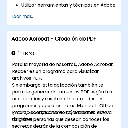
Utilizar herramientas y técnicas en Adobe
After Effects para gráficos en
Leer más...
movimiento, Adobe Premiere Pro para
edición de video, Adobe Illustrator para
diseño gráfico, Adobe Animate para
Adobe Acrobat - Creación de PDF
animaciones y Adobe Character
Animator para animación de personajes.
Mejorar las capacidades creativas de
14 Horas
diseño y producción, permitiendo un
Para la mayoría de nosotros, Adobe Acrobat
desarrollo más rápido y eficiente de
Reader es un programa para visualizar
contenido digital de alta calidad.
archivos PDF.
Sin embargo, esta aplicación también te
permite generar documentos PDF según tus
necesidades y sustituir otros creados en
programas populares como Microsoft Office
(Word, Excel y PowerPoint) mediante este
El curso de Creación de Documentos PDF va
formato.
dirigido a personas que desean conocer los
secretos detrás de la composición de