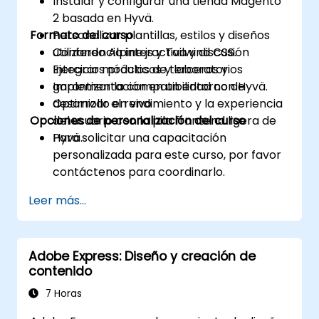
Instalar y configurar una tienda Magento
2 basada en Hyvä.
Formato del curso
Personalizar plantillas, estilos y diseños
utilizando Alpine.js y Tailwind CSS.
Conferencia interactiva y discusión
Integrar módulos de terceros y
Ejercicios prácticos y laboratorios
garantizar la compatibilidad con Hyvä.
Implementación en un entorno de
Optimizar el rendimiento y la experiencia
desarrollo en vivo
Opciones de personalización del curso
del usuario con la pila frontend ligera de
Hyvä.
Para solicitar una capacitación
personalizada para este curso, por favor
contáctenos para coordinarlo.
Leer más...
Adobe Express: Diseño y creación de
contenido
7 Horas