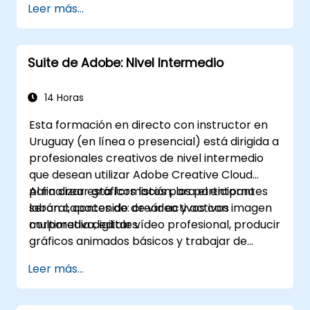
Leer más...
entre las aplicaciones de Adobe.
Suite de Adobe: Nivel Intermedio
14 Horas
Esta formación en directo con instructor en
Uruguay (en línea o presencial) está dirigida a
profesionales creativos de nivel intermedio
que desean utilizar Adobe Creative Cloud
para crear gráficos listos para el entorno
Al finalizar esta formación, los participantes
laboral, contenido de vídeo y activos
serán capaces de: crear activos con imagen
multimedia digitales.
corporativa, editar vídeo profesional, producir
gráficos animados básicos y trabajar de
manera más eficiente entre las aplicaciones
Leer más...
de Adobe.