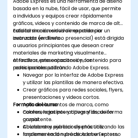
Adobe Express es una herramienta de diseño
basada en la nube, fácil de usar, que permite
a individuos y equipos crear rápidamente
gráficos, videos y contenido de marca de alta
calidad sin necesidad de experiencia
Esta formación en vivo impartida por un
avanzada en diseño.
instructor (en línea o presencial) está dirigida
a usuarios principiantes que desean crear
materiales de marketing visualmente
atractivos, presentaciones y contenido para
Al finalizar esta capacitación, los
redes sociales utilizando Adobe Express.
participantes podrán:
Navegar por la interfaz de Adobe Express
y utilizar las plantillas de manera efectiva.
Crear gráficos para redes sociales, flyers,
presentaciones y videos cortos.
Formato del curso
Aplicar elementos de marca, como
colores, logotipos y tipografías, de forma
Conferencias interactivas y discusión
consistente.
grupal.
Colaborar y publicar diseños utilizando las
Abundantes ejercicios y práctica.
funciones en la nube de Adobe Express.
Implementación práctica en un entorno