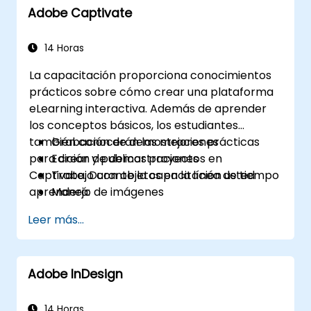
Adobe Captivate
14 Horas
La capacitación proporciona conocimientos
prácticos sobre cómo crear una plataforma
eLearning interactiva. Además de aprender
los conceptos básicos, los estudiantes
también conocerán las mejores prácticas
Grabación de demostraciones
para crear y publicar proyectos en
Edición de demostraciones
Captivate. Durante la capacitación usted
Trabajo con objetos en la línea de tiempo
aprenderá:
Manejo de imágenes
Publicación de sus proyectos
Leer más...
Adición de audio
Grabación de simulaciones
Adición de animaciones
Adobe InDesign
Inclusión de presentaciones de
diapositivas
Transferencia de resultados a un sistema
14 Horas