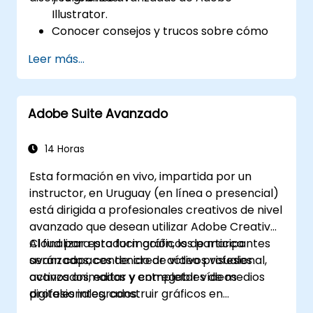
Illustrator.
Conocer consejos y trucos sobre cómo
utilizar las herramientas avanzadas de
Leer más...
Illustrator.
Redibujar bocetos a mano como
imágenes digitales.
Adobe Suite Avanzado
Crear gráficos, logotipos y GIFs animados
de nivel profesional.
Transformar, fusionar y distorsionar
14 Horas
textos e imágenes.
Esta formación en vivo, impartida por un
Automatizar flujos de trabajo para tareas
instructor, en Uruguay (en línea o presencial)
repetitivas.
está dirigida a profesionales creativos de nivel
avanzado que desean utilizar Adobe Creative
Cloud para producir gráficos de marca
Al finalizar esta formación, los participantes
avanzados, contenido de vídeo profesional,
serán capaces de: crear activos visuales
activos animados y entregables de medios
avanzados, editar y completar vídeos
digitales integrados.
profesionales, construir gráficos en
movimiento y optimizar los flujos de trabajo