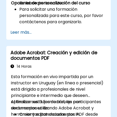
Opciones de personalización del curso
de laboratorio en vivo.
Para solicitar una formación
personalizada para este curso, por favor
contáctenos para organizarlo.
Leer más...
Adobe Acrobat: Creación y edición de
documentos PDF
14 Horas
Esta formación en vivo impartida por un
instructor en Uruguay (en línea o presencial)
está dirigida a profesionales de nivel
principiante e intermedio que deseen
optimizar sus flujos de trabajo con
Al finalizar esta formación, los participantes
documentos utilizando Adobe Acrobat y
serán capaces de:
herramientas potenciadas por IA.
Crear y editar documentos PDF desde