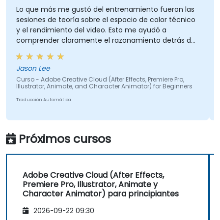
Lo que más me gustó del entrenamiento fueron las
sesiones de teoría sobre el espacio de color técnico
y el rendimiento del video. Esto me ayudó a
comprender claramente el razonamiento detrás de
las decisiones clave de producción, como por qué se
eligen tasas de fotogramas específicas para
Jason Lee
diferentes tipos de videos y cómo los espacios de
Curso - Adobe Creative Cloud (After Effects, Premiere Pro,
color particulares afectan la calidad visual y el
Illustrator, Animate, and Character Animator) for Beginners
rendimiento. Contar con esta base teórica hizo que
Traducción Automática
los conceptos técnicos fueran más significativos y
más fáciles de aplicar en situaciones prácticas.
Próximos cursos
Adobe Creative Cloud (After Effects,
Premiere Pro, Illustrator, Animate y
Character Animator) para principiantes
2026-09-22 09:30