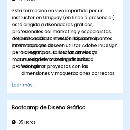
de gestión del aprendizaje (LMS)
Esta formación en vivo impartida por un
Actualización de proyectos
instructor en Uruguay (en línea o presencial)
Creación de un visor independiente con
está dirigida a diseñadores gráficos,
MenuBuilder
profesionales del marketing y especialistas
de publicación de nivel principiante a
Al finalizar esta formación, los participantes
intermedio que deseen utilizar Adobe InDesign
serán capaces de:
para crear libros, folletos, carteles y
Navegar por la interfaz de Adobe
materiales de marketing de calidad
InDesign de manera eficiente.
profesional.
Configurar proyectos con las
dimensiones y maquetaciones correctas.
Trabajar con texto, imágenes y gráficos
Leer más...
para crear diseños atractivos.
Utilizar estilos, plantillas y paletas de
colores para mantener la coherencia y la
Bootcamp de Diseño Gráfico
eficiencia.
Preparar los archivos para impresión
profesional o publicación digital.
35 Horas