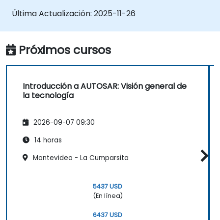
incluyendo PDUR y servicios de
Última Actualización:
2025-11-26
comunicación
Explicar las pilas de protocolos (CAN, LIN,
FlexRay, Ethernet) y cómo AUTOSAR
Próximos cursos
interactúa con ellas
Configurar los módulos del sistema
operativo y de la Pila de Comunicación
Introducción a AUTOSAR: Visión general de
utilizando herramientas de la industria
la tecnología
(Vector DaVinci o ETAS ISOLAR)
Simular y validar el flujo de tareas y
2026-09-07 09:30
comunicación en una ECU basada en
AUTOSAR
14 horas
Montevideo - La Cumparsita
5437 USD
(En línea)
6437 USD