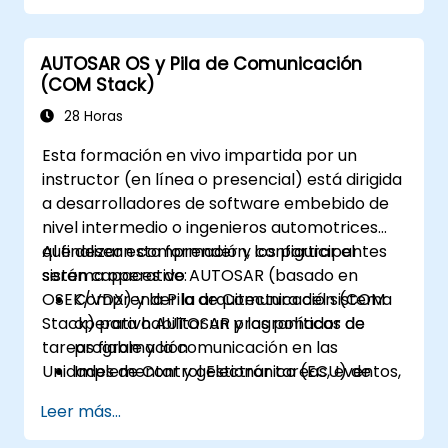
AUTOSAR OS y Pila de Comunicación
(COM Stack)
28 Horas
Esta formación en vivo impartida por un
instructor (en línea o presencial) está dirigida
a desarrolladores de software embebido de
nivel intermedio o ingenieros automotrices
que desean comprender y configurar el
Al finalizar esta formación, los participantes
sistema operativo AUTOSAR (basado en
serán capaces de:
OSEK/VDX) y la Pila de Comunicación (COM
Comprender la arquitectura del sistema
Stack) para habilitar un programador de
operativo AUTOSAR y las políticas de
tareas fiable y la comunicación en las
programación
Unidades de Control Electrónico (ECU) de
Implementar y gestionar tareas, eventos,
vehículos.
alarmas y contadores
Leer más...
Describir y configurar las capas de la Pila
de Comunicación (COM Stack),