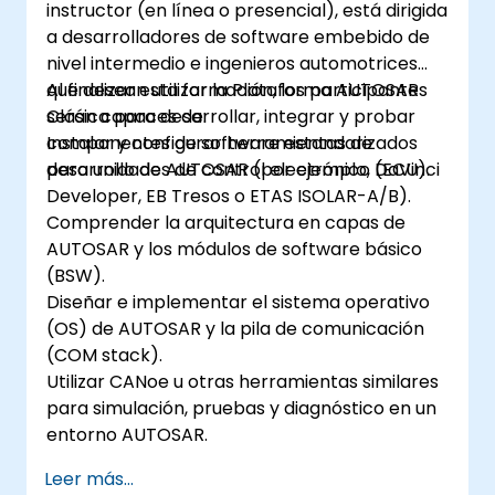
instructor (en línea o presencial), está dirigida
a desarrolladores de software embebido de
nivel intermedio e ingenieros automotrices
que desean utilizar la Plataforma AUTOSAR
Al finalizar esta formación, los participantes
Clásica para desarrollar, integrar y probar
serán capaces de:
componentes de software estandarizados
Instalar y configurar herramientas de
para unidades de control electrónico (ECU).
desarrollo de AUTOSAR (por ejemplo, DaVinci
Developer, EB Tresos o ETAS ISOLAR-A/B).
Comprender la arquitectura en capas de
AUTOSAR y los módulos de software básico
(BSW).
Diseñar e implementar el sistema operativo
(OS) de AUTOSAR y la pila de comunicación
(COM stack).
Utilizar CANoe u otras herramientas similares
para simulación, pruebas y diagnóstico en un
entorno AUTOSAR.
Leer más...