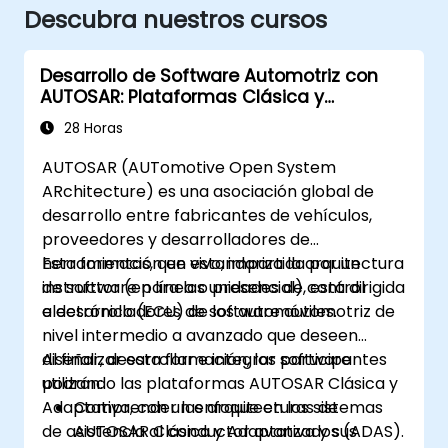
Descubra nuestros cursos
Desarrollo de Software Automotriz con
AUTOSAR: Plataformas Clásica y
Adaptativa
28 Horas
AUTOSAR (AUTomotive Open System
ARchitecture) es una asociación global de
desarrollo entre fabricantes de vehículos,
proveedores y desarrolladores de
herramientas, que estandariza la arquitectura
Esta formación en vivo, impartida por un
de software para las unidades de control
instructor (en línea o presencial), está dirigida
electrónico (ECU) de los automóviles.
a desarrolladores de software automotriz de
nivel intermedio a avanzado que deseen
diseñar, desarrollar e integrar software
Al finalizar esta formación, los participantes
utilizando las plataformas AUTOSAR Clásica y
podrán:
Adaptativa, con un enfoque en los sistemas
Comprender las arquitecturas de
de asistencia al conductor avanzados (ADAS).
AUTOSAR Clásica y Adaptativa y sus