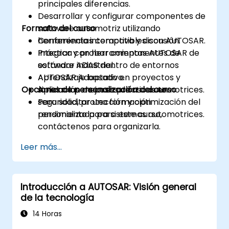
principales diferencias.
Desarrollar y configurar componentes de
Formato del curso
software automotriz utilizando
herramientas compatibles con AUTOSAR.
Conferencia interactiva y discusión.
Integrar y probar componentes de
Práctica con herramientas AUTOSAR de
software ADAS dentro de entornos
estándar industrial.
AUTOSAR Adaptativo.
Aprendizaje basado en proyectos y
Opciones de personalización del curso
Aplicar las mejores prácticas en
simulación de casos de uso automotrices.
seguridad, protección y optimización del
Para solicitar una formación
rendimiento para sistemas automotrices.
personalizada para este curso,
contáctenos para organizarla.
Leer más...
Introducción a AUTOSAR: Visión general
de la tecnología
14 Horas