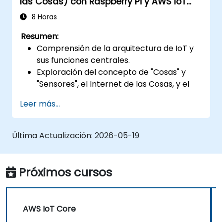
las Cosas) con Raspberry Pi y AWS IoT
Core
8 Horas
Resumen:
Comprensión de la arquitectura de IoT y
sus funciones centrales.
Exploración del concepto de "Cosas" y
"Sensores", el Internet de las Cosas, y el
mapeo de funciones empresariales a
Leer más...
soluciones IoT.
Panorama completo de los componentes
de software de IoT: hardware, firmware,
Última Actualización:
2026-05-19
middleware, infraestructura en la nube y
aplicaciones móviles.
Funciones clave de IoT: gestión de flotas,
Próximos cursos
visualización de datos, FM y DV basados
en SaaS, sistemas de alertas/alarmas,
incorporación de sensores y "cosas", y
AWS IoT Core
geocercado.