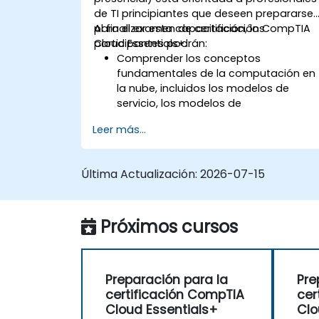
de TI principiantes que deseen prepararse
para el examen de certificación CompTIA
Al finalizar esta capacitación, los
Cloud Essentials+.
participantes podrán:
Comprender los conceptos
fundamentales de la computación en
la nube, incluidos los modelos de
servicio, los modelos de
implementación y las características
Leer más...
clave de la nube.
Evaluar el impacto empresarial de la
adopción de la nube, incluidas las
Última Actualización:
2026-07-15
consideraciones de costos, los
aspectos legales y de cumplimiento, y
la gestión de riesgos.
Próximos cursos
Aprender sobre virtualización, gestión
de servicios en la nube, monitoreo,
recuperación ante desastres y
continuidad del negocio en un entorn
Preparación para la
Pre
de nube.
certificación CompTIA
cer
Explorar la gobernanza, el
Cloud Essentials+
Clo
cumplimiento, la seguridad y la gestió