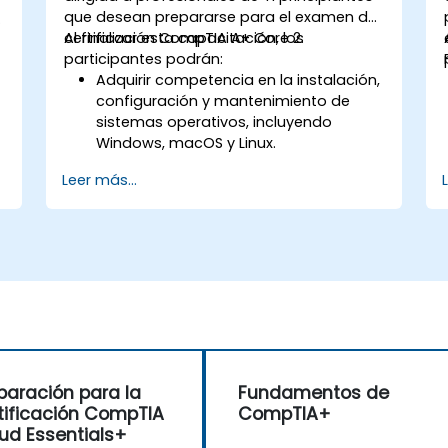
que desean prepararse para el examen de
certificación CompTIA A+ Core 2.
Al finalizar esta capacitación, los
participantes podrán:
Adquirir competencia en la instalación,
configuración y mantenimiento de
sistemas operativos, incluyendo
Windows, macOS y Linux.
Identificar y mitigar amenazas y
Leer más...
vulnerabilidades de seguridad en
sistemas operativos y redes.
Diagnosticar y resolver problemas de
software y hardware informático.
Aplicar procedimientos operativos
para la seguridad, documentación,
comunicación, licenciamiento y
gestión de cambios.
o
paración para la
Fundamentos de
tificación CompTIA
CompTIA+
ud Essentials+
n