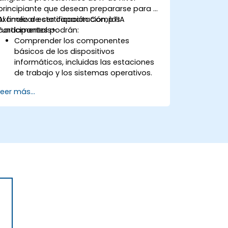
principiante que desean prepararse para el
examen de certificación CompTIA
Al finalizar esta capacitación, los
Fundamentals+.
participantes podrán:
Comprender los componentes
básicos de los dispositivos
informáticos, incluidas las estaciones
de trabajo y los sistemas operativos.
Desarrollar habilidades para utilizar
Leer más...
eficazmente diferentes tipos de datos
y bases de datos.
Familiarizarse con componentes
esenciales de hardware, interfaces de
dispositivos y periféricos.
Aprender conceptos de redes y
seguridad para garantizar un entorno
informático seguro.