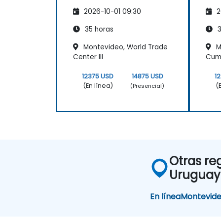
de datos en la nube para garantizar el
2026-10-01 09:30
2
uso seguro y conforme a las
normativas de los servicios en la nube.
35 horas
3
Montevideo, World Trade
M
Center III
Cum
12375 USD
14875 USD
1
(En línea)
(
(Presencial)
Otras re
Uruguay
En línea
Montevid