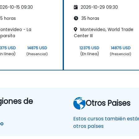
026-10-15 09:30
2026-10-29 09:30
5 horas
35 horas
ontevideo - La
Montevideo, World Trade
parsita
Center III
2375 USD
14875 USD
12375 USD
14875 USD
En línea)
(En línea)
(Presencial)
(Presencial)
giones de
Otros Paises
Estos cursos también están
eo
otros países