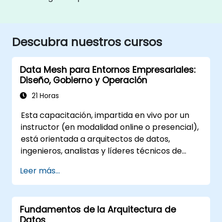
Descubra nuestros cursos
Data Mesh para Entornos Empresariales:
Diseño, Gobierno y Operación
21 Horas
Esta capacitación, impartida en vivo por un
instructor (en modalidad online o presencial),
está orientada a arquitectos de datos,
ingenieros, analistas y líderes técnicos de
nivel intermedio que buscan comprender,
Leer más...
diseñar e implementar soluciones basadas en
Data Mesh, además de prepararse para
certificaciones especializadas en esta
Fundamentos de la Arquitectura de
metodología.
Datos