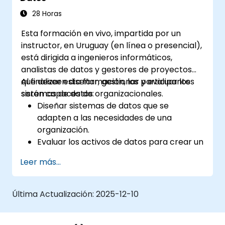
28 Horas
Esta formación en vivo, impartida por un
instructor, en Uruguay (en línea o presencial),
está dirigida a ingenieros informáticos,
analistas de datos y gestores de proyectos
que deseen diseñar, gestionar y evaluar los
Al finalizar esta formación, los participantes
sistemas de datos organizacionales.
serán capaces de:
Diseñar sistemas de datos que se
adapten a las necesidades de una
organización.
Evaluar los activos de datos para crear un
sistema de procesamiento de datos
Leer más...
eficaz.
Implementar métodos de mitigación de
riesgos para construir una arquitectura
Última Actualización:
2025-12-10
de datos empresarial sólida.