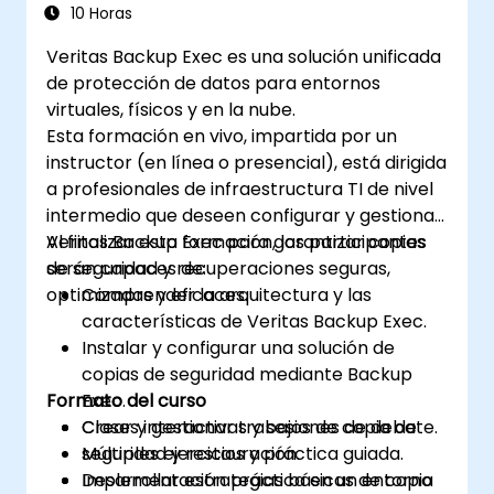
10 Horas
Veritas Backup Exec es una solución unificada
de protección de datos para entornos
virtuales, físicos y en la nube.
Esta formación en vivo, impartida por un
instructor (en línea o presencial), está dirigida
a profesionales de infraestructura TI de nivel
intermedio que deseen configurar y gestionar
Veritas Backup Exec para garantizar copias
Al finalizar esta formación, los participantes
de seguridad y recuperaciones seguras,
serán capaces de:
optimizadas y eficaces.
Comprender la arquitectura y las
características de Veritas Backup Exec.
Instalar y configurar una solución de
copias de seguridad mediante Backup
Formato del curso
Exec.
Crear y gestionar trabajos de copia de
Clases interactivas y sesiones de debate.
seguridad y restauración.
Múltiples ejercicios y práctica guiada.
Desarrollar estrategias básicas de copia
Implementación práctica en un entorno