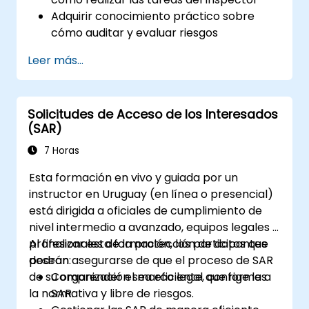
Adquirir conocimiento práctico sobre
cómo auditar y evaluar riesgos
Proporcionar conocimiento práctico
Leer más...
sobre las nuevas normas para el
procesamiento de datos personales
Solicitudes de Acceso de los Interesados
(SAR)
7 Horas
Esta formación en vivo y guiada por un
instructor en Uruguay (en línea o presencial)
está dirigida a oficiales de cumplimiento de
nivel intermedio a avanzado, equipos legales y
profesionales de la protección de datos que
Al finalizar esta formación, los participantes
desean asegurarse de que el proceso de SAR
podrán:
de su organización sea eficiente, conforme a
Comprender el marco legal que rige las
la normativa y libre de riesgos.
SAR.