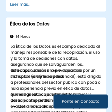
Cloud.
Leer más...
Integrar múltiples fuentes de datos en un
entorno unificado en la nube.
Analizar datos utilizando las herramientas
Ética de los Datos
integradas y generar información útil
para la toma de decisiones.
Aplicar las mejores prácticas de
14 Horas
seguridad y cumplimiento normativo en la
La Ética de los Datos es el campo dedicado al
nube.
manejo responsable de la recopilación, el uso
y la toma de decisiones con datos,
asegurando que se salvaguarden los
derechos humanos, la privacidad, la
Esta capacitación en vivo, impartida por un
transparencia y la equidad.
instructor (en línea o presencial), está dirigida
a profesionales del sector público con poca o
nula experiencia previa en ética de datos,
quienes gestionan o rigen estos activos y
Al finalizar esta capacitación, los
desean comprender los riesgos éticos,
participantes podrán:
Ponte en Contacto
evaluar dilemas del mundo real y aplicar
Definir los conceptos clave y marcos de