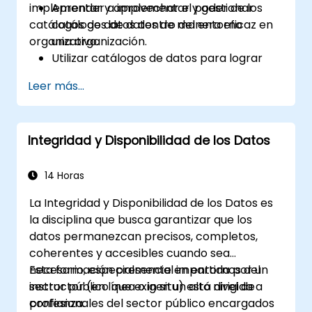
implementar y aprovechar el poder de los
Aprender a implementar y gestionar
catálogos de datos dentro del entorno
catálogos de datos de manera eficaz en
organizativo.
una organización.
Utilizar catálogos de datos para lograr
una gobernanza y cumplimiento
Leer más...
efectivos.
Desarrollar habilidades para la
descubrimiento y búsqueda eficaces de
Integridad y Disponibilidad de los Datos
datos utilizando catálogos de datos.
Integrar catálogos de datos con sistemas
de datos existentes para garantizar una
14 Horas
funcionalidad sin interrupciones.
La Integridad y Disponibilidad de los Datos es
la disciplina que busca garantizar que los
datos permanezcan precisos, completos,
coherentes y accesibles cuando sea
necesario, especialmente en entornos del
Esta formación presencial impartida por un
sector público que exigen un alto nivel de
instructor (en línea o in situ) está dirigida a
confianza.
profesionales del sector público encargados