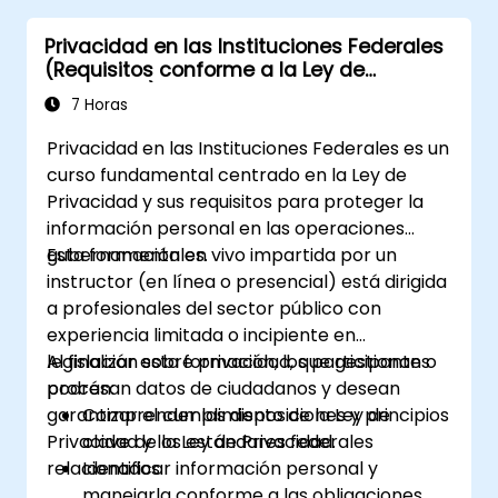
Privacidad en las Instituciones Federales
(Requisitos conforme a la Ley de
Privacidad)
7 Horas
Privacidad en las Instituciones Federales es un
curso fundamental centrado en la Ley de
Privacidad y sus requisitos para proteger la
información personal en las operaciones
gubernamentales.
Esta formación en vivo impartida por un
instructor (en línea o presencial) está dirigida
a profesionales del sector público con
experiencia limitada o incipiente en
legislación sobre privacidad, que gestionan o
Al finalizar esta formación, los participantes
procesan datos de ciudadanos y desean
podrán:
garantizar el cumplimiento de la Ley de
Comprender las disposiciones y principios
Privacidad y los estándares federales
clave de la Ley de Privacidad.
relacionados.
Identificar información personal y
manejarla conforme a las obligaciones