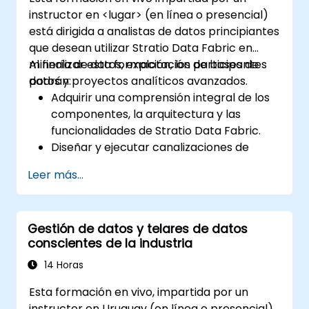
instructor en <lugar> (en línea o presencial)
está dirigida a analistas de datos principiantes
que desean utilizar Stratio Data Fabric en
minería de datos, explotación de bases de
Al finalizar esta formación, los participantes
datos y proyectos analíticos avanzados.
podrán:
Adquirir una comprensión integral de los
componentes, la arquitectura y las
funcionalidades de Stratio Data Fabric.
Diseñar y ejecutar canalizaciones de
datos utilizando el entorno analítico
Leer más...
Rocket de Stratio.
Aplicar principios de gobernanza
aumentada de datos dentro de Stratio
Gestión de datos y telares de datos
para cumplimiento, control de calidad y
conscientes de la industria
seguridad.
Realizar análisis descriptivos y
14 Horas
prescriptivos de datos utilizando el
Esta formación en vivo, impartida por un
módulo Intelligence en Stratio.
instructor en Uruguay (en línea o presencial),