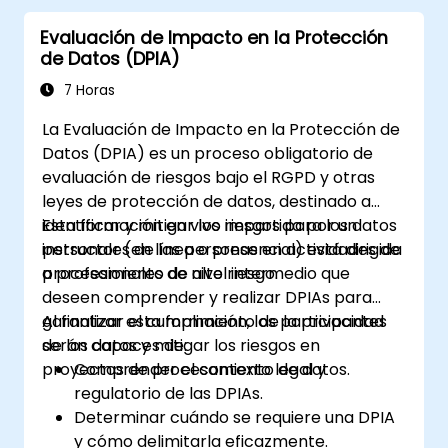
Evaluación de Impacto en la Protección
de Datos (DPIA)
7 Horas
La Evaluación de Impacto en la Protección de
Datos (DPIA) es un proceso obligatorio de
evaluación de riesgos bajo el RGPD y otras
leyes de protección de datos, destinado a
identificar y mitigar los riesgos para los datos
Esta formación en vivo impartida por un
personales de las personas en actividades de
instructor (en línea o presencial) está dirigida
procesamiento de alto riesgo.
a profesionales de nivel intermedio que
deseen comprender y realizar DPIAs para
garantizar el cumplimiento de la privacidad
Al finalizar esta formación, los participantes
de los datos y mitigar los riesgos en
serán capaces de:
proyectos de procesamiento de datos.
Comprender el contexto legal y
regulatorio de las DPIAs.
Determinar cuándo se requiere una DPIA
y cómo delimitarla eficazmente.