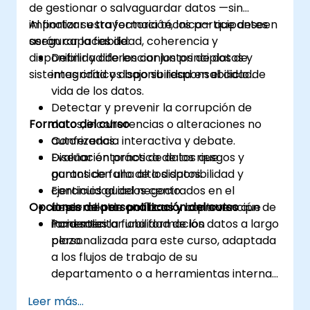
de gestionar o salvaguardar datos —sin
importar su trayectoria técnica— que deseen
Al finalizar esta formación, los participantes
asegurar la fiabilidad, coherencia y
serán capaces de:
disponibilidad de los conjuntos de datos y
Definir y diferenciar los principios de
sistemas críticos bajo su responsabilidad.
integridad y disponibilidad en el ciclo de
vida de los datos.
Detectar y prevenir la corrupción de
Formato del curso
datos, incoherencias o alteraciones no
autorizadas.
Conferencia interactiva y debate.
Diseñar entornos de datos que
Evaluación práctica de los riesgos y
garanticen una alta disponibilidad y
puntos de fallo de los datos.
continuidad del negocio.
Ejercicios guiados centrados en el
Opciones de personalización del curso
Implementar políticas y controles que
desarrollo de políticas y la prevención de
fomenten la fiabilidad de los datos a largo
incidentes.
Para solicitar una formación
plazo.
personalizada para este curso, adaptada
a los flujos de trabajo de su
departamento o a herramientas internas,
contáctenos para organizarla.
Leer más...