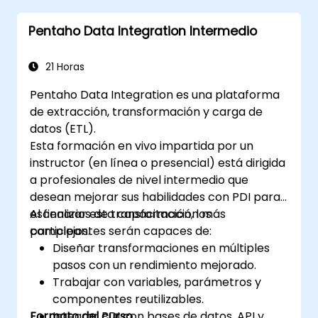
entornos de clusters ONTAP.
Pentaho Data Integration Intermedio
21 Horas
Pentaho Data Integration es una plataforma
de extracción, transformación y carga de
datos (ETL).
Esta formación en vivo impartida por un
instructor (en línea o presencial) está dirigida
a profesionales de nivel intermedio que
desean mejorar sus habilidades con PDI para
escenarios de transformación más
Al finalizar esta capacitación, los
complejos.
participantes serán capaces de:
Diseñar transformaciones en múltiples
pasos con un rendimiento mejorado.
Trabajar con variables, parámetros y
componentes reutilizables.
Formato del curso
Integrar PDI con bases de datos, API y