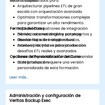
automatizadas.
estarán capacitados para:
Arquitecturar pipelines ETL de gran
escala con orquestación avanzada.
Optimizar transformaciones complejas
para garantizar un alto rendimiento.
Formato del Curso
Implementar patrones de integración
híbrida, automatización y scripting.
Demostraciones dirigidas por expertos y
Diseñar flujos de trabajo robustos,
discusiones sobre arquitectura.
mantenibles y listos para producción.
Extensa práctica en laboratorios con
desafíos ETL reales y avanzados.
Opciones de Personalización del Curso
Desarrollo práctico en un entorno similar
al de producción.
Contáctenos si requiere una versión
personalizada de esta formación.
Leer más...
Administración y configuración de
Veritas Backup Exec