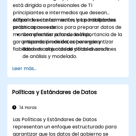
está dirigida a profesionales de TI
principiantes e intermedios que desean
adquirir los conocimientos y las habilidades
Al final de esta formación, los participantes
prácticas necesarios para preparar datos de
serán capaces de:
manera efectiva para su análisis,
Comprender a fondo la importancia de la
garantizando precisión, coherencia y
preparación de datos para garantizar
fiabilidad en conjuntos de datos diversos.
datos de alta calidad y fiables con fines
de análisis y modelado.
Adquirir competencia práctica en
Leer más...
técnicas de recopilación, limpieza,
transformación e integración de datos
mediante el uso de conjuntos de datos del
Políticas y Estándares de Datos
mundo real.
Desarrollar la capacidad de identificar y
abordar eficazmente los desafíos,
14 Horas
discrepancias e incoherencias
Las Políticas y Estándares de Datos
relacionados con los datos.
representan un enfoque estructurado para
garantizar que los datos del gobierno se