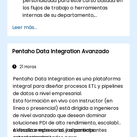
personalizada para este curso basada en
los flujos de trabajo o herramientas
internas de su departamento,
contáctenos para coordinar.
Leer más...
Pentaho Data Integration Avanzado
21 Horas
Pentaho Data Integration es una plataforma
integral para diseñar procesos ETL y pipelines
de datos a nivel empresarial.
Esta formación en vivo con instructor (en
línea o presencial) está dirigida a ingenieros
de nivel avanzado que desean dominar
soluciones PDI de alto rendimiento, escalables
a escala empresarial y altamente
Al finalizar este curso, los participantes