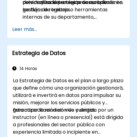
automatización en los procesos de
de vida y las estrategias de cumplimiento.
personalizada para este curso basada en
gestión de registros.
los flujos de trabajo o herramientas
internas de su departamento,
contáctenos para coordinarlo.
Leer más...
Estrategia de Datos
14 Horas
La Estrategia de Datos es el plan a largo plazo
que define cómo una organización gestionará,
utilizará e invertirá en datos para impulsar su
misión, mejorar los servicios públicos y
garantizar la rendición de cuentas.
Esta capacitación en vivo y dirigida por un
instructor (en línea o presencial) está dirigida
a profesionales del sector público con
experiencia limitada o incipiente en