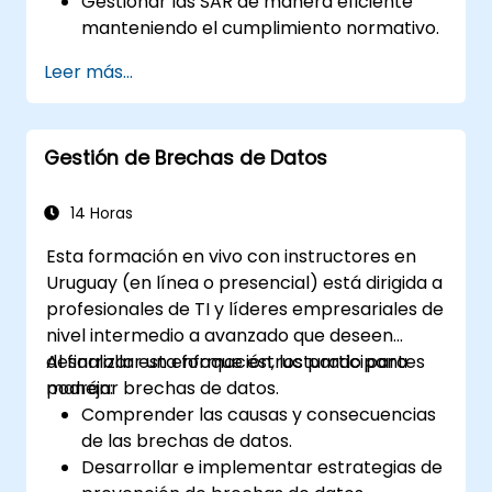
Gestionar las SAR de manera eficiente
manteniendo el cumplimiento normativo.
Identificar exenciones y limitaciones
Leer más...
según las leyes de protección de datos.
Abordar escenarios complejos de SAR,
incluidos los datos de terceros.
Gestión de Brechas de Datos
Implementar las mejores prácticas para
la documentación y respuesta ante las
SAR.
14 Horas
Esta formación en vivo con instructores en
Uruguay (en línea o presencial) está dirigida a
profesionales de TI y líderes empresariales de
nivel intermedio a avanzado que deseen
desarrollar un enfoque estructurado para
Al finalizar esta formación, los participantes
manejar brechas de datos.
podrán:
Comprender las causas y consecuencias
de las brechas de datos.
Desarrollar e implementar estrategias de