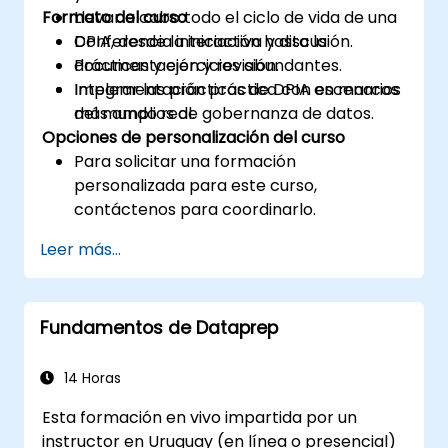
Formato del curso
Llevar a cabo todo el ciclo de vida de una
DPIA, desde la iniciación hasta la
Conferencia interactiva y discusión.
documentación y revisión.
Prácticas y ejercicios abundantes.
Integrar las prácticas de DPIA en marcos
Implementación práctica con escenarios
más amplios de gobernanza de datos.
del mundo real.
Opciones de personalización del curso
Para solicitar una formación
personalizada para este curso,
contáctenos para coordinarlo.
Leer más...
Fundamentos de Dataprep
14 Horas
Esta formación en vivo impartida por un
instructor en Uruguay (en línea o presencial)