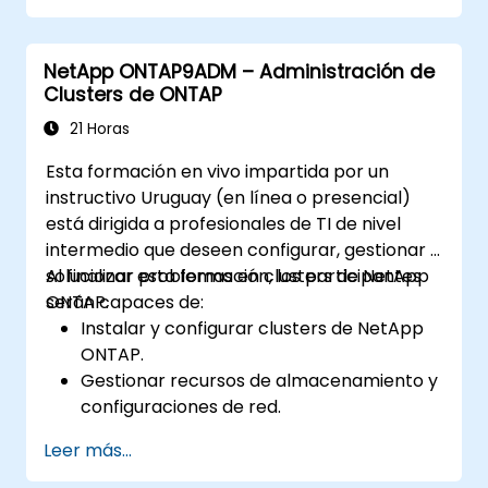
NetApp ONTAP9ADM – Administración de
Clusters de ONTAP
21 Horas
Esta formación en vivo impartida por un
instructivo Uruguay (en línea o presencial)
está dirigida a profesionales de TI de nivel
intermedio que deseen configurar, gestionar y
solucionar problemas en clusters de NetApp
Al finalizar esta formación, los participantes
ONTAP.
serán capaces de:
Instalar y configurar clusters de NetApp
ONTAP.
Gestionar recursos de almacenamiento y
configuraciones de red.
Implementar políticas de seguridad y
Leer más...
control de acceso.
Monitorear y solucionar problemas en