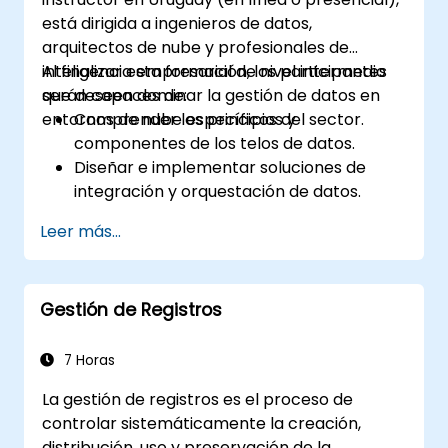
Trasladar con confianza proyectos
está dirigida a ingenieros de datos,
existentes de Databricks a Stratio,
arquitectos de nube y profesionales de
asegurando flujos de trabajo operativos
inteligencia empresarial de nivel intermedio
Al finalizar esta formación, los participantes
fluidos y análisis continuo de datos.
que deseen dominar la gestión de datos en
serán capaces de:
entornos de nube específicos del sector.
Comprender los principios y
componentes de los telos de datos.
Diseñar e implementar soluciones de
integración y orquestación de datos.
Asegurar la calidad y gobernanza de los
Leer más...
datos dentro de las plataformas de nube
sectorial.
Utilizar los telos de datos para respaldar
Gestión de Registros
el análisis de datos específicos del sector
y la toma de decisiones.
Mantenerse al día con las tendencias y
7 Horas
tecnologías emergentes en la gestión de
La gestión de registros es el proceso de
datos en la nube.
controlar sistemáticamente la creación,
distribución, uso y preservación de la