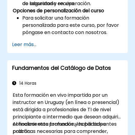
de seguridad y recuperación.
de laboratorio en vivo.
Opciones de personalización del curso
Para solicitar una formación
personalizada para este curso, por favor
póngase en contacto con nosotros.
Leer más...
Fundamentos del Catálogo de Datos
14 Horas
Esta formación en vivo impartida por un
instructor en Uruguay (en línea o presencial)
está dirigida a profesionales de TI de nivel
principiante a intermedio que desean adquirir
conocimientos profundos y habilidades
Al finalizar esta formación, los participantes
prácticas necesarias para comprender,
podrán: