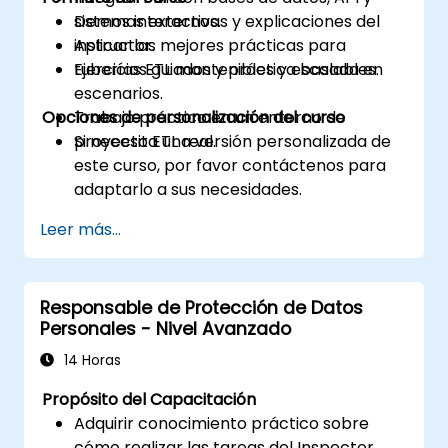
sistemas externos.
Demos interactivas y explicaciones del
Aplicar las mejores prácticas para
instructor.
tuberías ETL mantenibles y escalables.
Ejercicios guiados y práctica basada en
escenarios.
Opciones de personalización del curso
Trabajo práctico en un entorno de
proyecto ETL real.
Si necesita una versión personalizada de
este curso, por favor contáctenos para
adaptarlo a sus necesidades.
Leer más...
Responsable de Protección de Datos
Personales - Nivel Avanzado
14 Horas
Propósito del Capacitación
Adquirir conocimiento práctico sobre
cómo realizar las tareas del Inspector