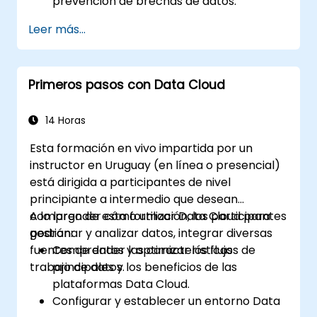
prevención de brechas de datos.
Establecer un plan de respuesta ante
Leer más...
incidentes para contener y mitigar las
brechas.
Realizar investigaciones forenses y
Primeros pasos con Data Cloud
evaluar el impacto de las brechas.
Cumplir con los requisitos legales y
regulatorios para la notificación de
14 Horas
brechas.
Esta formación en vivo impartida por un
Recuperarse de las brechas de datos y
instructor en Uruguay (en línea o presencial)
fortalecer la postura de seguridad.
está dirigida a participantes de nivel
principiante a intermedio que desean
comprender cómo utilizar Data Cloud para
A lo largo de esta formación, los participantes
gestionar y analizar datos, integrar diversas
podrán:
fuentes de datos y optimizar los flujos de
Comprender las características
trabajo de datos.
principales y los beneficios de las
plataformas Data Cloud.
Configurar y establecer un entorno Data