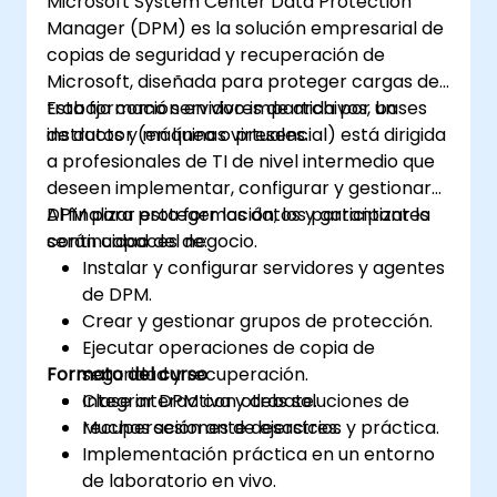
Microsoft System Center Data Protection
Manager (DPM) es la solución empresarial de
copias de seguridad y recuperación de
Microsoft, diseñada para proteger cargas de
trabajo como servidores de archivos, bases
Esta formación en vivo impartida por un
de datos y máquinas virtuales.
instructor (en línea o presencial) está dirigida
a profesionales de TI de nivel intermedio que
deseen implementar, configurar y gestionar
DPM para proteger los datos y garantizar la
Al finalizar esta formación, los participantes
continuidad del negocio.
serán capaces de:
Instalar y configurar servidores y agentes
de DPM.
Crear y gestionar grupos de protección.
Ejecutar operaciones de copia de
Formato del curso
seguridad y recuperación.
Integrar DPM con otras soluciones de
Clase interactiva y debate.
recuperación ante desastres.
Muchas sesiones de ejercicios y práctica.
Implementación práctica en un entorno
de laboratorio en vivo.