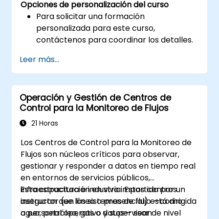
Opciones de personalización del curso
Para solicitar una formación
personalizada para este curso,
contáctenos para coordinar los detalles.
Leer más...
Operación y Gestión de Centros de
Control para la Monitoreo de Flujos
21 Horas
Los Centros de Control para la Monitoreo de
Flujos son núcleos críticos para observar,
gestionar y responder a datos en tiempo real
en entornos de servicios públicos,
infraestructura e industria. Estos centros
Esta capacitación en vivo impartida por un
aseguran que los sistemas de flujo —como
instructor (en línea o presencial) está dirigida
agua, petróleo, gas o datos— sean
a personal operativo y supervisor de nivel