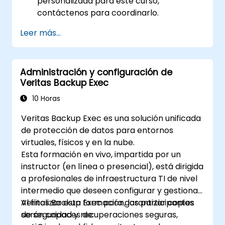
personalizada para este curso,
contáctenos para coordinarlo.
Leer más...
Administración y configuración de
Veritas Backup Exec
10 Horas
Veritas Backup Exec es una solución unificada
de protección de datos para entornos
virtuales, físicos y en la nube.
Esta formación en vivo, impartida por un
instructor (en línea o presencial), está dirigida
a profesionales de infraestructura TI de nivel
intermedio que deseen configurar y gestionar
Veritas Backup Exec para garantizar copias
Al finalizar esta formación, los participantes
de seguridad y recuperaciones seguras,
serán capaces de: