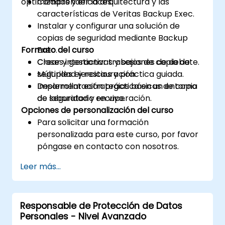
optimizadas y eficaces.
Comprender la arquitectura y las
características de Veritas Backup Exec.
Instalar y configurar una solución de
copias de seguridad mediante Backup
Formato del curso
Exec.
Crear y gestionar trabajos de copia de
Clases interactivas y sesiones de debate.
seguridad y restauración.
Múltiples ejercicios y práctica guiada.
Desarrollar estrategias básicas de copia
Implementación práctica en un entorno
de seguridad y recuperación.
de laboratorio en vivo.
Opciones de personalización del curso
Para solicitar una formación
personalizada para este curso, por favor
póngase en contacto con nosotros.
Leer más...
Responsable de Protección de Datos
Personales - Nivel Avanzado