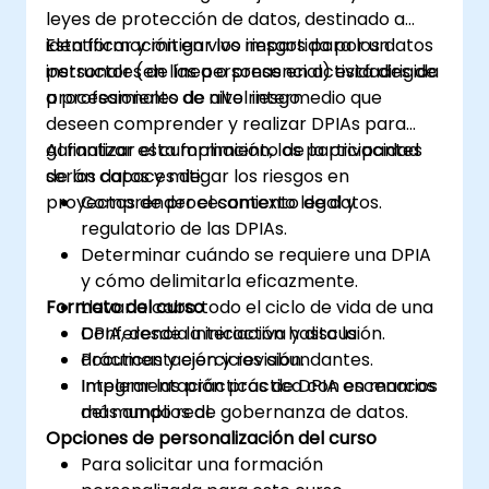
leyes de protección de datos, destinado a
identificar y mitigar los riesgos para los datos
Esta formación en vivo impartida por un
personales de las personas en actividades de
instructor (en línea o presencial) está dirigida
procesamiento de alto riesgo.
a profesionales de nivel intermedio que
deseen comprender y realizar DPIAs para
garantizar el cumplimiento de la privacidad
Al finalizar esta formación, los participantes
de los datos y mitigar los riesgos en
serán capaces de:
proyectos de procesamiento de datos.
Comprender el contexto legal y
regulatorio de las DPIAs.
Determinar cuándo se requiere una DPIA
y cómo delimitarla eficazmente.
Formato del curso
Llevar a cabo todo el ciclo de vida de una
DPIA, desde la iniciación hasta la
Conferencia interactiva y discusión.
documentación y revisión.
Prácticas y ejercicios abundantes.
Integrar las prácticas de DPIA en marcos
Implementación práctica con escenarios
más amplios de gobernanza de datos.
del mundo real.
Opciones de personalización del curso
Para solicitar una formación