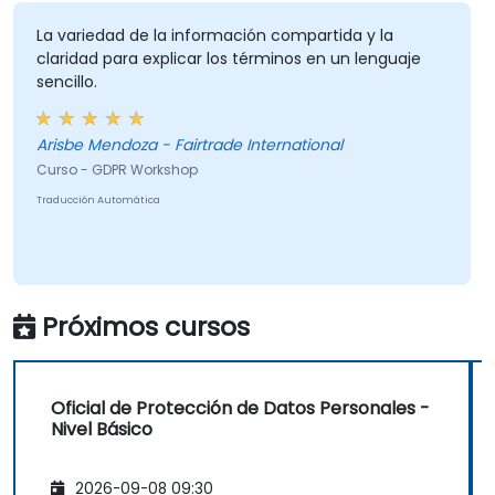
organización, garantizando el tratamiento
lícito de datos y fomentando una cultura de
La variedad de la información compartida y la
claridad para explicar los términos en un lenguaje
responsabilidad en la protección de datos.
sencillo.
Arisbe Mendoza - Fairtrade International
Curso - GDPR Workshop
Traducción Automática
Próximos cursos
Oficial de Protección de Datos Personales -
Nivel Básico
2026-09-08 09:30