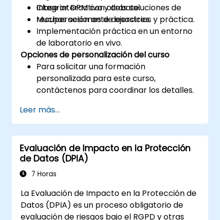
Integrar DPM con otras soluciones de
Clase interactiva y debate.
recuperación ante desastres.
Muchas sesiones de ejercicios y práctica.
Implementación práctica en un entorno
de laboratorio en vivo.
Opciones de personalización del curso
Para solicitar una formación
personalizada para este curso,
contáctenos para coordinar los detalles.
Leer más...
Evaluación de Impacto en la Protección
de Datos (DPIA)
7 Horas
La Evaluación de Impacto en la Protección de
Datos (DPIA) es un proceso obligatorio de
evaluación de riesgos bajo el RGPD y otras