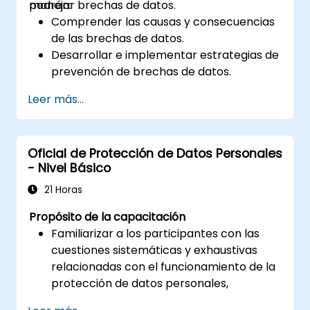
manejar brechas de datos.
podrán:
Comprender las causas y consecuencias
de las brechas de datos.
Desarrollar e implementar estrategias de
prevención de brechas de datos.
Establecer un plan de respuesta ante
Leer más...
incidentes para contener y mitigar las
brechas.
Realizar investigaciones forenses y
Oficial de Protección de Datos Personales
evaluar el impacto de las brechas.
- Nivel Básico
Cumplir con los requisitos legales y
regulatorios para la notificación de
21 Horas
brechas.
Propósito de la capacitación
Recuperarse de las brechas de datos y
Familiarizar a los participantes con las
fortalecer la postura de seguridad.
cuestiones sistemáticas y exhaustivas
relacionadas con el funcionamiento de la
protección de datos personales,
basándose en la legislación polaca y