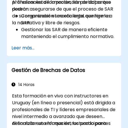
profesionales de la protección de datos que
Al finalizar esta formación, los participantes
desean asegurarse de que el proceso de SAR
podrán:
de su organización sea eficiente, conforme a
Comprender el marco legal que rige las
la normativa y libre de riesgos.
SAR.
Gestionar las SAR de manera eficiente
manteniendo el cumplimiento normativo.
Identificar exenciones y limitaciones
Leer más...
según las leyes de protección de datos.
Abordar escenarios complejos de SAR,
incluidos los datos de terceros.
Gestión de Brechas de Datos
Implementar las mejores prácticas para
la documentación y respuesta ante las
SAR.
14 Horas
Esta formación en vivo con instructores en
Uruguay (en línea o presencial) está dirigida a
profesionales de TI y líderes empresariales de
nivel intermedio a avanzado que deseen
desarrollar un enfoque estructurado para
Al finalizar esta formación, los participantes