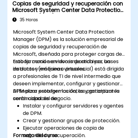
Copias de seguridad y recuperación con
Microsoft System Center Data Protection
Manager (DPM)
35 Horas
Microsoft System Center Data Protection
Manager (DPM) es la solución empresarial de
copias de seguridad y recuperación de
Microsoft, diseñada para proteger cargas de
trabajo como servidores de archivos, bases
Esta formación en vivo impartida por un
de datos y máquinas virtuales.
instructor (en línea o presencial) está dirigida
a profesionales de TI de nivel intermedio que
deseen implementar, configurar y gestionar
DPM para proteger los datos y garantizar la
Al finalizar esta formación, los participantes
continuidad del negocio.
serán capaces de:
Instalar y configurar servidores y agentes
de DPM.
Crear y gestionar grupos de protección.
Ejecutar operaciones de copia de
Formato del curso
seguridad y recuperación.