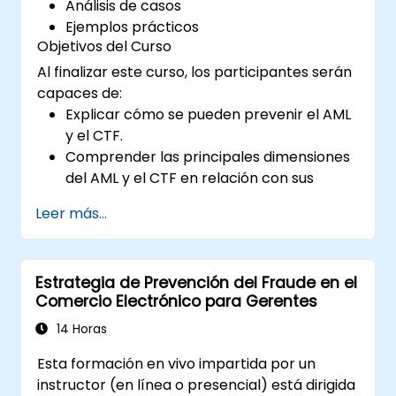
Análisis de casos
Ejemplos prácticos
Objetivos del Curso
Al finalizar este curso, los participantes serán
capaces de:
Explicar cómo se pueden prevenir el AML
y el CTF.
Comprender las principales dimensiones
del AML y el CTF en relación con sus
empresas y los esfuerzos nacionales e
Leer más...
internacionales desplegados para
combatirlas.
Definir las formas en que una empresa y
Estrategia de Prevención del Fraude en el
su personal deben protegerse contra los
Comercio Electrónico para Gerentes
riesgos de Blanqueo de Capitales y
Financiamiento del Terrorismo.
14 Horas
Detallar cómo una empresa podría
Esta formación en vivo impartida por un
convertirse en objetivo de estas
instructor (en línea o presencial) está dirigida
prácticas: y explicar qué «indicadores de