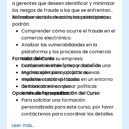
a gerentes que deseen identificar y minimizar
alerta» pueden ayudar a identificar,
los riesgos de fraude a los que se enfrentan
prevenir e informar cualquier actividad
los comerciantes de comercio electrónico.
Al finalizar esta formación, los participantes
delictiva (sospechada o comprobada).
podrán:
Comprender algunos de los otros «puntos
Comprender cómo ocurre el fraude en el
calientes» en materia de Delitos
comercio electrónico.
Financieros.
Analizar las vulnerabilidades en la
plataforma y los procesos de comercio
Formato del Curso
electrónico de su empresa.
Evaluar el nivel de "preparación" de una
Conferencia interactiva y discusión.
organización para adoptar nuevas
Muchas ejercicios y prácticas.
medidas contra el fraude.
Implementación práctica en un entorno
Comunicar e incorporar políticas
de laboratorio en vivo.
Opciones de Personalización del Curso
antifrude apropiadas.
Para solicitar una formación
personalizada para este curso, por favor
contáctenos para coordinar los detalles.
Leer más...