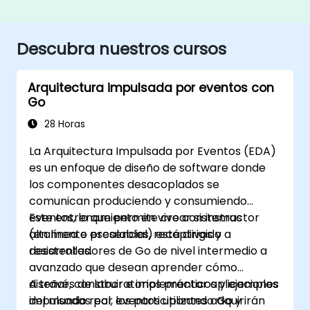
Descubra nuestros cursos
Arquitectura impulsada por eventos con
Go
28 Horas
La Arquitectura Impulsada por Eventos (EDA)
es un enfoque de diseño de software donde
los componentes desacoplados se
comunican produciendo y consumiendo
eventos, lo que permite crear sistemas
Este entrenamiento en vivo con instructor
altamente escalables, receptivos y
(en línea o presencial) está dirigido a
resistentes.
desarrolladores de Go de nivel intermedio a
avanzado que desean aprender cómo
diseñar, construir e implementar aplicaciones
A través de laboratorios prácticos y ejemplos
impulsadas por eventos utilizando Go y
del mundo real, los participantes adquirirán