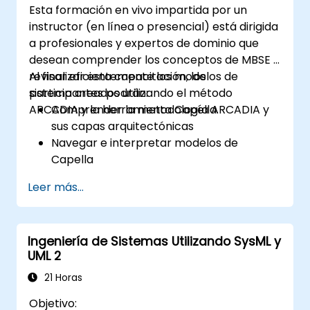
Esta formación en vivo impartida por un
instructor (en línea o presencial) está dirigida
a profesionales y expertos de dominio que
desean comprender los conceptos de MBSE y
revisar eficientemente los modelos de
Al finalizar esta capacitación, los
sistema creados utilizando el método
participantes podrán:
ARCADIA y la herramienta Capella.
Comprender la metodología ARCADIA y
sus capas arquitectónicas
Navegar e interpretar modelos de
Capella
Evaluar la consistencia de los modelos
Leer más...
con los requisitos del sistema y la
arquitectura
Realizar revisiones estructuradas de
Ingeniería de Sistemas Utilizando SysML y
modelos
UML 2
Agregar comentarios de revisión claros y
relevantes dentro de Capella
21 Horas
Objetivo: