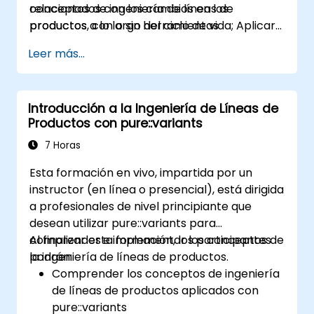
conceptos de ingeniería de líneas de
relacionados con los cambios en los
productos, con o sin herramientas
productos a lo largo del ciclo de vida; Aplicar
específicas.
las mejores prácticas en gestión de
Leer más...
configuraciones; Comprender los conceptos
clave de la ingeniería de líneas de productos;
Modelar la variabilidad y las líneas de
Introducción a la Ingeniería de Líneas de
productos, con o sin herramientas;
Productos con pure::variants
Implementar un proceso integral que abarca
desde la definición de la variabilidad hasta la
7 Horas
derivación del producto; Y evaluar los
Esta formación en vivo, impartida por un
beneficios de utilizar herramientas como
instructor (en línea o presencial), está dirigida
pure::variants y FeatureIDE
a profesionales de nivel principiante que
desean utilizar pure::variants para
comprender e implementar los conceptos de
Al finalizar esta formación, los participantes
la ingeniería de líneas de productos.
podrán:
Comprender los conceptos de ingeniería
de líneas de productos aplicados con
pure::variants