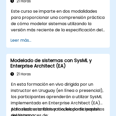
21 Horas
Este curso se imparte en dos modalidades
para proporcionar una comprensión práctica
de cómo modelar sistemas utilizando la
versión más reciente de la especificación del
Lenguaje de Modelado de Sistemas (SysML)
Leer más...
del OMG. La notación y la semántica
subyacente de SysML se explican de manera
que permitan a los estudiantes aplicar lo
Modelado de sistemas con SysML y
aprendido a cualquier método o herramienta
Enterprise Architect (EA)
adecuada de modelado de sistemas.
21 Horas
En esta formación en vivo dirigida por un
instructor en Uruguay (en línea o presencial),
los participantes aprenderán a utilizar SysML
implementado en Enterprise Architect (EA)
para realizar análisis y modelado de requisitos
Al finalizar esta formación, los participantes
del sistema.
serán capaces de: