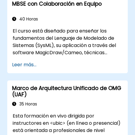
MBSE con Colaboración en Equipo
funciones de las reglas de validación,
conjuntos de validación y métricas del
modelo, y está diseñada para presentar los
40 Horas
conceptos centrales y las funciones del
El curso está diseñado para enseñar los
desarrollo y uso de consultas de modelos en
fundamentos del Lenguaje de Modelado de
MagicDraw/Cameo.​
Sistemas (SysML), su aplicación a través del
software MagicDraw/Cameo, técnicas
básicas de simulación de Ingeniería de
Leer más...
Sistemas Basada en Modelos (MBSE) y buenas
prácticas en MBSE. Esta capacitación ofrece
una introducción básica a los conceptos
Marco de Arquitectura Unificado de OMG
centrales y las funciones de CATIA No Magic’s
(UAF)
Teamwork Cloud, junto con la presentación
de los conceptos y características
35 Horas
principales de los Lenguajes Específicos de
Esta formación en vivo dirigida por
Dominio (DSL) en MagicDraw.​
instructores en <ubic> (en línea o presencial)
está orientada a profesionales de nivel