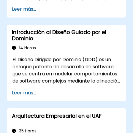
metodología de modelado, adecuada al
Leer más...
contexto de la empresa y al tipo de sistema a
estudiar. La parte práctica se realizará
utilizando la herramienta de modelado
Cameo Systems Modeler (MagicDraw) de
Introducción al Diseño Guiado por el
NoMagic.
Dominio
14 Horas
El Diseño Dirigido por Dominio (DDD) es un
enfoque potente de desarrollo de software
que se centra en modelar comportamientos
de software complejos mediante la alineación
de la implementación técnica con los
Leer más...
conceptos fundamentales del negocio. Este
curso explora cómo el DDD ayuda a los
equipos a gestionar la complejidad y reducir
Arquitectura Empresarial en el UAF
riesgos a través de patrones estratégicos y
tácticos. Los participantes aprenderán a
construir un "Lenguaje Ubicuo", definir límites
35 Horas