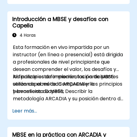
empresariales.
Introducción a MBSE y desafíos con
Capella
4 Horas
Esta formación en vivo impartida por un
instructor (en línea o presencial) está dirigida
a profesionales de nivel principiante que
desean comprender el valor, los desafíos y
los principios de implementación de MBSE
Al finalizar esta formación, los participantes
utilizando el método ARCADIA y la
serán capaces de: Comprender los principios
herramienta Capella.
y beneficios de MBSE; Describir la
metodología ARCADIA y su posición dentro de
la ingeniería de sistemas; Explicar el valor
Leer más...
añadido de Capella en comparación con las
herramientas tradicionales basadas en
documentos; Identificar los impactos de la
MBSE en la práctica con ARCADIA y
adopción de MBSE en los procesos y