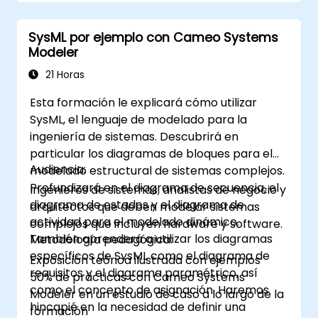
mejores prácticas en MBSE.
SysML por ejemplo con Cameo Systems
Modeler
21 Horas
Esta formación le explicará cómo utilizar
SysML, el lenguaje de modelado para la
ingeniería de sistemas. Descubrirá en
particular los diagramas de bloques para el
Audiencia:
modelado estructural de sistemas complejos.
Profundizará en el diagrama de secuencia, el
Ingenieros de sistemas, analistas de negocio y
diagrama de estados y el diagrama de
arquitectos que deben modelar sistemas
actividad para el modelado dinámico.
complejos que incluyen hardware y software.
También aprenderá a utilizar los diagramas
Metodología pedagógica:
específicos de SysML como el diagrama de
Exposición teórica ilustrada con ejemplos
requisitos y el diagrama paramétrico, así
50% de prácticas con Cameo Systems
como el concepto de asignación. Haremos
Modeler en un estudio de caso a lo largo de la
hincapié en la necesidad de definir una
formación