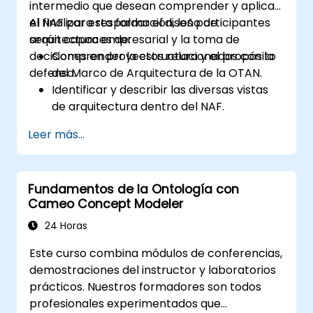
intermedio que desean comprender y aplicar
el NAF para respaldar el diseño de
Al finalizar esta formación, los participantes
arquitectura empresarial y la toma de
serán capaces de:
decisiones en proyectos relacionados con la
Comprender la estructura y el propósito
defensa.
del Marco de Arquitectura de la OTAN.
Identificar y describir las diversas vistas
de arquitectura dentro del NAF.
Mapear los requisitos de las partes
Leer más...
interesadas a los componentes
arquitectónicos.
Utilizar herramientas como Sparx
Fundamentos de la Ontología con
Enterprise Architect para crear modelos
Cameo Concept Modeler
conformes con el NAF.
24 Horas
Este curso combina módulos de conferencias,
demostraciones del instructor y laboratorios
prácticos. Nuestros formadores son todos
profesionales experimentados que