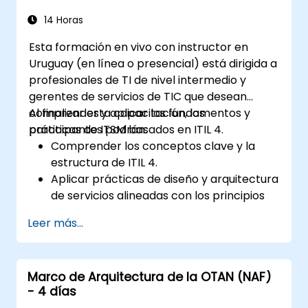
comunicación, almacenamiento y
coordinación.
14 Horas
Esta formación en vivo con instructor en
Uruguay (en línea o presencial) está dirigida a
profesionales de TI de nivel intermedio y
gerentes de servicios de TIC que desean
comprender y aplicar los fundamentos y
Al finalizar esta capacitación, los
prácticas de ITSM basados en ITIL 4.
participantes podrán:
Comprender los conceptos clave y la
estructura de ITIL 4.
Aplicar prácticas de diseño y arquitectura
de servicios alineadas con los principios
de ITIL 4.
Leer más...
Implementar una entrega efectiva y
sostenible de servicios de TIC.
Evaluar casos reales y simular prácticas
Marco de Arquitectura de la OTAN (NAF)
de ITSM.
- 4 días