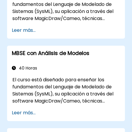
fundamentos del Lenguaje de Modelado de
Sistemas (SysML), su aplicación a través del
software MagicDraw/Cameo, técnicas
básicas de simulación de Ingeniería de
Leer más...
Sistemas Basada en Modelos (MBSE) y las
mejores prácticas en MBSE. Esta capacitación
también está diseñada para proporcionar a
MBSE con Análisis de Modelos
los profesionales una base conceptual detrás
de la simulación arquitectónica, una
introducción al plugin Simulation Toolkit, la
40 Horas
simulación de múltiples tipos de diagramas y
El curso está diseñado para enseñar los
cómo vincular simulaciones de diagramas
fundamentos del Lenguaje de Modelado de
para automatizar la arquitectura.
Sistemas (SysML), su aplicación a través del
software MagicDraw/Cameo, técnicas
básicas de simulación de Ingeniería de
Leer más...
Sistemas Basada en Modelos (MBSE) y
mejores prácticas en MBSE. Esta formación
enseña los conceptos centrales y las