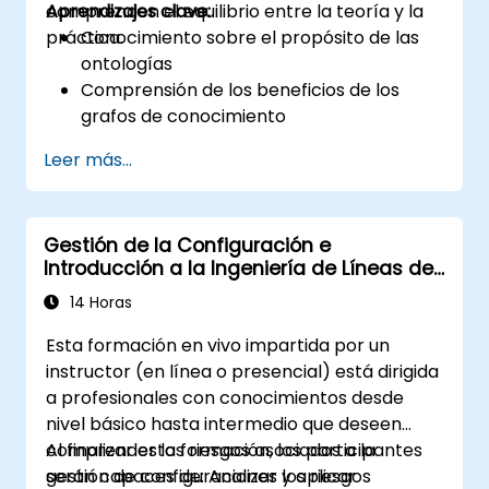
comprenden el equilibrio entre la teoría y la
Aprendizajes clave:
práctica.
Conocimiento sobre el propósito de las
ontologías
Comprensión de los beneficios de los
grafos de conocimiento
Conocimiento práctico de Protégé y el
Leer más...
modelado conceptual
Gestión de la Configuración e
Introducción a la Ingeniería de Líneas de
Productos
14 Horas
Esta formación en vivo impartida por un
instructor (en línea o presencial) está dirigida
a profesionales con conocimientos desde
nivel básico hasta intermedio que deseen
comprender los riesgos asociados a la
Al finalizar esta formación, los participantes
gestión de configuraciones y aplicar
serán capaces de: Analizar los riesgos