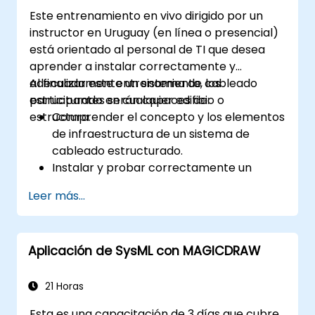
interesadas con la arquitectura.
Este entrenamiento en vivo dirigido por un
Analizar y documentar los intereses e
instructor en Uruguay (en línea o presencial)
impactos de la arquitectura de las CoI.
está orientado al personal de TI que desea
aprender a instalar correctamente y
adecuadamente un sistema de cableado
Al finalizar este entrenamiento, los
estructurado en cualquier edificio o
participantes serán capaces de:
estructura.
Comprender el concepto y los elementos
de infraestructura de un sistema de
cableado estructurado.
Instalar y probar correctamente un
sistema de cableado.
Leer más...
Aprender las normas, técnicas y equipos
utilizados en la industria para un sistema
de cableado estructurado.
Aplicación de SysML con MAGICDRAW
21 Horas
Esta es una capacitación de 3 días que cubre