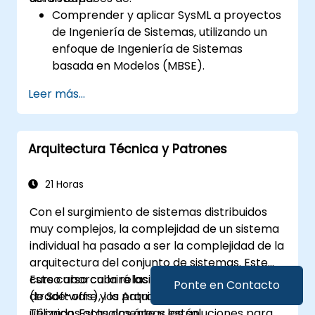
Comprender y aplicar SysML a proyectos
de Ingeniería de Sistemas, utilizando un
enfoque de Ingeniería de Sistemas
basada en Modelos (MBSE).
Identificar los requisitos del sistema
Leer más...
basándose en modelos de casos de uso.
Diseñar y analizar la arquitectura del
sistema.
Arquitectura Técnica y Patrones
21 Horas
Con el surgimiento de sistemas distribuidos
muy complejos, la complejidad de un sistema
individual ha pasado a ser la complejidad de la
arquitectura del conjunto de sistemas. Este
curso abarca la relación entre la Arquitectura
Este curso cubrirá las compensaciones
Ponte en Contacto
de Software y la Arquitectura Empresarial
(trade-offs), los patrones comúnmente
Técnica. Estas dos áreas están
utilizados actualmente y las soluciones para