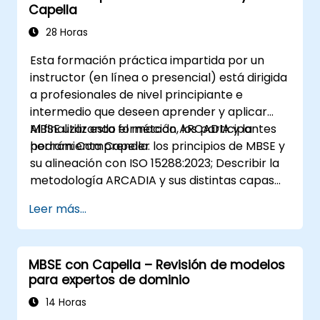
Capella
prácticas de ingeniería; y Comprender la
contribución de MBSE a la continuidad digital y
28 Horas
la colaboración multidisciplinaria.
Esta formación práctica impartida por un
instructor (en línea o presencial) está dirigida
a profesionales de nivel principiante e
intermedio que deseen aprender y aplicar
MBSE utilizando el método ARCADIA y la
Al finalizar esta formación, los participantes
herramienta Capella.
podrán: Comprender los principios de MBSE y
su alineación con ISO 15288:2023; Describir la
metodología ARCADIA y sus distintas capas
arquitectónicas; Aplicar ARCADIA desde la
Leer más...
necesidad operativa hasta la arquitectura
física; Utilizar Capella para construir, analizar
y gestionar modelos de sistemas;
MBSE con Capella – Revisión de modelos
Implementar buenas prácticas en el
para expertos de dominio
modelado de sistemas mediante un caso real
14 Horas