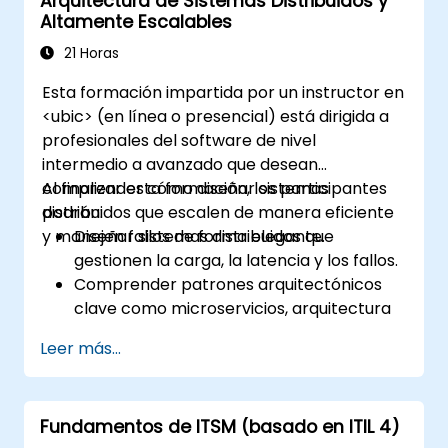
Arquitectura de Sistemas Distribuidos y
Altamente Escalables
21 Horas
Esta formación impartida por un instructor en
<ubic> (en línea o presencial) está dirigida a
profesionales del software de nivel
intermedio a avanzado que desean
comprender cómo diseñar sistemas
Al finalizar esta formación, los participantes
distribuidos que escalen de manera eficiente
podrán:
y manejen fallos de forma elegante.
Diseñar sistemas distribuidos que
gestionen la carga, la latencia y los fallos.
Comprender patrones arquitectónicos
clave como microservicios, arquitectura
impulsada por eventos y CQRS.
Leer más...
Evaluar las compensaciones entre
consistencia, disponibilidad y tolerancia a
particiones (teorema CAP).
Fundamentos de ITSM (basado en ITIL 4)
Elegir las estrategias adecuadas de