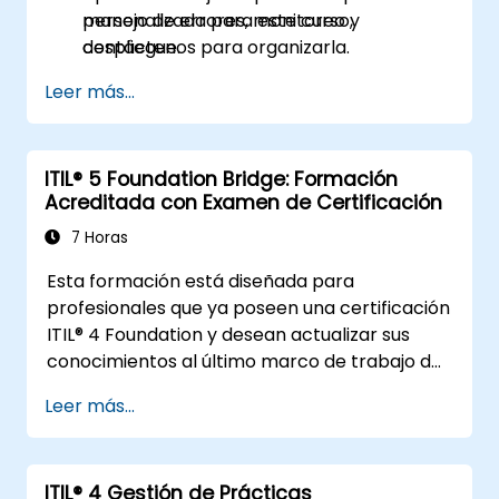
manejo de errores, monitoreo y
personalizada para este curso,
despliegue.
contáctenos para organizarla.
Leer más...
ITIL® 5 Foundation Bridge: Formación
Acreditada con Examen de Certificación
7 Horas
Esta formación está diseñada para
profesionales que ya poseen una certificación
ITIL® 4 Foundation y desean actualizar sus
conocimientos al último marco de trabajo de
ITIL® 5.
Leer más...
Ofrece una transición enfocada y eficiente,
destacando las diferencias clave, los nuevos
conceptos y las prácticas ampliadas
ITIL® 4 Gestión de Prácticas
introducidas en ITIL® 5.