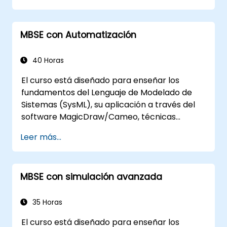
Implementar un proceso de definición de
línea de producto en CATIA Magic
MBSE con Automatización
Utilizar las funcionalidades de MBPLE,
como modelos de características, puntos
de variación y configuraciones
40 Horas
El curso está diseñado para enseñar los
fundamentos del Lenguaje de Modelado de
Sistemas (SysML), su aplicación a través del
software MagicDraw/Cameo, técnicas
básicas de simulación de Ingeniería de
Leer más...
Sistemas Basada en Modelos (MBSE) y las
mejores prácticas en MBSE. Esta formación
cubre los fundamentos de la creación de
MBSE con simulación avanzada
plantillas y la generación de informes dentro
del conjunto de herramientas
MagicDraw/Cameo, y enseña cómo
35 Horas
funcionan las macros y scripts dentro de
El curso está diseñado para enseñar los
MagicDraw y a qué pueden aplicarse.