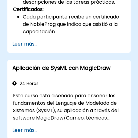
descripciones de las tareas prácticas.
Certificados:
Cada participante recibe un certificado
de NobleProg que indica que asistió a la
capacitación.
Leer más...
Aplicación de SysML con MagicDraw
24 Horas
Este curso está diseñado para enseñar los
fundamentos del Lenguaje de Modelado de
Sistemas (SysML), su aplicación a través del
software MagicDraw/Cameo, técnicas
básicas de simulación de Ingeniería de
Leer más...
Sistemas Basada en Modelos (MBSE) y las