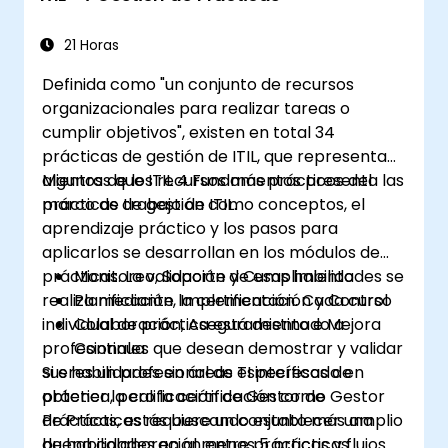
21 Horas
Definida como "un conjunto de recursos
organizacionales para realizar tareas o
cumplir objetivos", existen en total 34
prácticas de gestión de ITIL, que representan
algunos de los recursos más prácticos del
Mientras que ITIL 4 Fundamentos presenta las
marco de trabajo de ITIL.
prácticas de gestión como conceptos, el
aprendizaje práctico y los pasos para
aplicarlos se desarrollan en los módulos de
prácticas. La validación de esas habilidades se
Monitoreo, Soporte y Cumplimiento
realiza mediante la certificación. Cada curso
Planificación, Implementación y Control
individual de práctica está destinado a
Colaboración, Aseguramiento e Mejora
profesionales que desean demostrar y validar
Continua
sus habilidades en áreas específicas de
Si eres un profesional de TI interesado en
práctica, pero la certificación como Gestor
obtener la calificación de Gestor de
de Prácticas requiere un conjunto más amplio
Prácticas, estás buscando establecer una
de habilidades en al menos 5 prácticas
buena colaboración entre prácticas y flujos