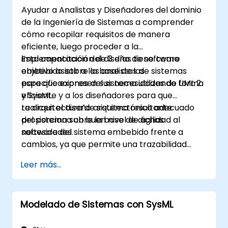
Ayudar a Analistas y Diseñadores del dominio
de la Ingeniería de Sistemas a comprender
cómo recopilar requisitos de manera
eficiente, luego proceder a la
implementación del diseño de software
Esta capacitación de 3 días tiene como
embebido sobre la base de las
objetivo asistir a los analistas de sistemas
especificaciones del sistema utilizando UML 2
para que expresen sus necesidades de forma
y SysML.
eficiente y a los diseñadores para que
realicen el diseño arquitectónico adecuado
La arquitectura de sistema resultante
del sistema sobre la base de dichas
proporciona un buen nivel de agilidad al
necesidades.
software del sistema embebido frente a
cambios, ya que permite una trazabilidad
coherente de las reglas comerciales
Leer más...
encapsuladas en las funciones del sistema y
aquellas relativas a las elecciones de uso
(casos de uso) de los usuarios finales hacia el
Modelado de Sistemas con SysML
nivel de implementación del software.