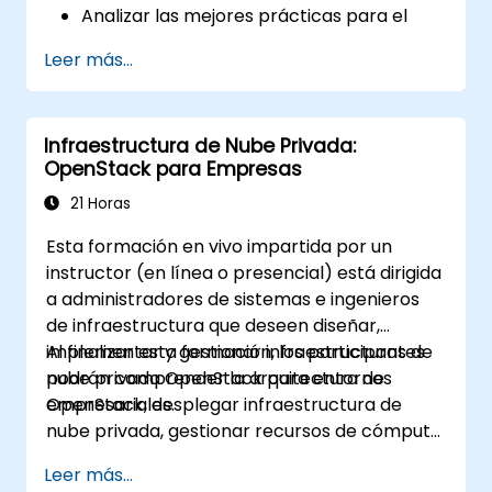
Analizar las mejores prácticas para el
modelado de líneas de productos
Leer más...
Implementar un proceso completo de
gestión de la variabilidad (desde la
definición hasta la instanciación de
Infraestructura de Nube Privada:
variantes)
OpenStack para Empresas
Utilizar pure::variants con conectores
como Microsoft Office
21 Horas
Esta formación en vivo impartida por un
instructor (en línea o presencial) está dirigida
a administradores de sistemas e ingenieros
de infraestructura que deseen diseñar,
implementar y gestionar infraestructuras de
Al finalizar esta formación, los participantes
nube privada OpenStack para entornos
podrán comprender la arquitectura de
empresariales.
OpenStack, desplegar infraestructura de
nube privada, gestionar recursos de cómputo
y almacenamiento, implementar seguridad
Leer más...
con Keystone y aplicar las mejores prácticas