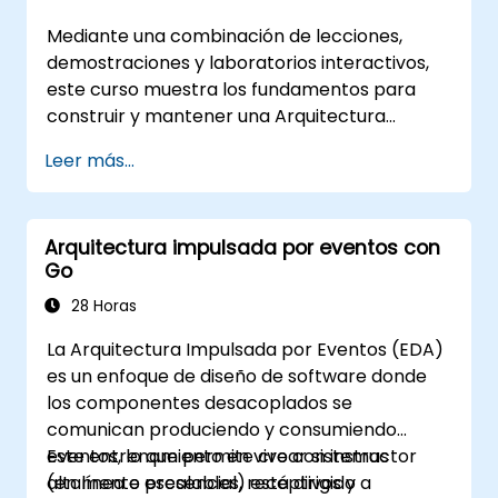
claros mediante Contextos Delimitados y
Mediante una combinación de lecciones,
utilizar bloques constructores específicos
demostraciones y laboratorios interactivos,
como Entidades, Objetos de Valor y
este curso muestra los fundamentos para
Agregados. El objetivo es crear arquitecturas
construir y mantener una Arquitectura
de software flexibles y mantenibles que
Empresarial (EA) utilizando la Versión 1.2 del
permanezcan coherentes con el dominio
Leer más...
Marco de Arquitectura Unificado (UAF).
empresarial en evolución.
Arquitectura impulsada por eventos con
Go
28 Horas
La Arquitectura Impulsada por Eventos (EDA)
es un enfoque de diseño de software donde
los componentes desacoplados se
comunican produciendo y consumiendo
eventos, lo que permite crear sistemas
Este entrenamiento en vivo con instructor
altamente escalables, receptivos y
(en línea o presencial) está dirigido a