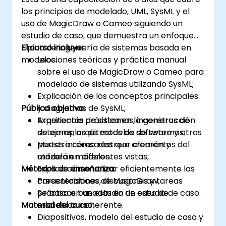
los principios de modelado, UML, SysML y el
uso de MagicDraw o Cameo siguiendo un
estudio de caso, que demuestra un enfoque
típico de ingeniería de sistemas basada en
El curso incluye:
modelos.
Lecciones teóricas y práctica manual
sobre el uso de MagicDraw o Cameo para
modelado de sistemas utilizando SysML;
Explicación de los conceptos principales
Público objetivo:
y diagramas de SysML;
Experiencia práctica en la construcción
Arquitectos de sistemas, ingenieros de
de ejemplos de modelos de sistemas;
sistemas, arquitectos de software y otras
Muestra cómo rastrear elementos del
partes interesadas que crearán y
modelo en diferentes vistas;
utilizarán modelos.
Métodos de enseñanza:
Explica cómo utilizar eficientemente las
características de MagicDraw;
Presentaciones, discusiones y tareas
Se basa en un estudio de caso de
prácticas basadas en un estudio de caso.
Material del curso:
modelado coherente.
Diapositivas, modelo del estudio de caso y