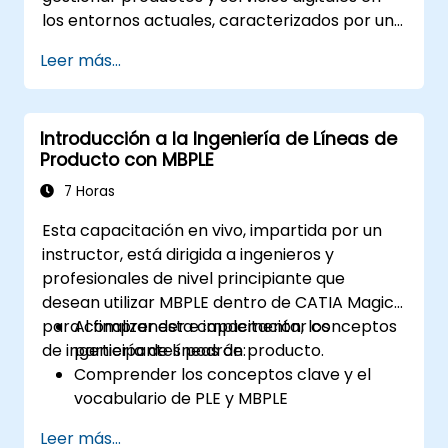
los entornos actuales, caracterizados por un
cambio constante. Proporciona a los
Leer más...
participantes una comprensión sólida sobre
cómo las organizaciones pueden crear valor
mediante una gestión de servicios efectiva y
Introducción a la Ingeniería de Líneas de
la colaboración.
Producto con MBPLE
7 Horas
Esta capacitación en vivo, impartida por un
instructor, está dirigida a ingenieros y
profesionales de nivel principiante que
desean utilizar MBPLE dentro de CATIA Magic
para comprender e implementar conceptos
Al finalizar esta capacitación, los
de ingeniería de líneas de producto.
participantes podrán:
Comprender los conceptos clave y el
vocabulario de PLE y MBPLE
Describir las mejores prácticas para el
Leer más...
modelado de líneas de producto