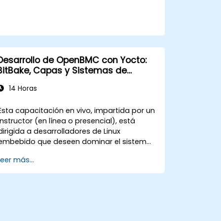
Desarrollo de OpenBMC con Yocto:
BitBake, Capas y Sistemas de
Compilación
14 Horas
Esta capacitación en vivo, impartida por un
instructor (en línea o presencial), está
dirigida a desarrolladores de Linux
embebido que deseen dominar el sistema
de compilación de OpenBMC, personalizar
Leer más...
capas y crear imágenes de firmware BMC
listas para producción.