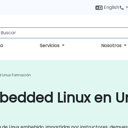
English
+
no
Servicios
Nosotros
 Linux Formación
bedded Linux en U
a de Linux embebido, impartidas por instructores, demue