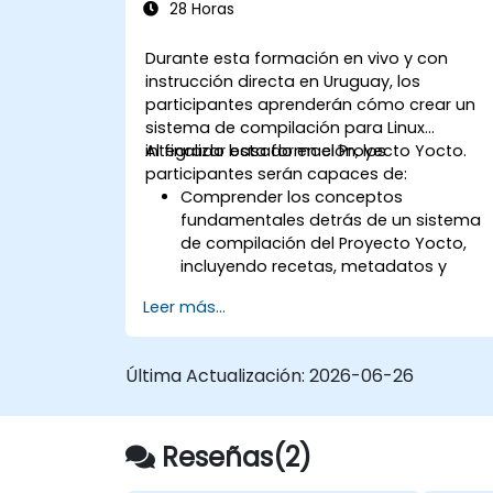
28 Horas
Durante esta formación en vivo y con
instrucción directa en Uruguay, los
participantes aprenderán cómo crear un
sistema de compilación para Linux
integrado basado en el Proyecto Yocto.
Al finalizar esta formación, los
participantes serán capaces de:
Comprender los conceptos
fundamentales detrás de un sistema
de compilación del Proyecto Yocto,
incluyendo recetas, metadatos y
capas.
Leer más...
Compilar una imagen de Linux y
ejecutarla bajo emulación.
Ahorrar tiempo y esfuerzo en la
Última Actualización:
2026-06-26
construcción de sistemas Linux
integrados.
Reseñas(2)