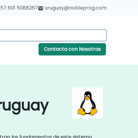
57 601 5088267
uruguay@nobleprog.com
Contacta con Nosotros
ruguay
stran los fundamentos de este sistema