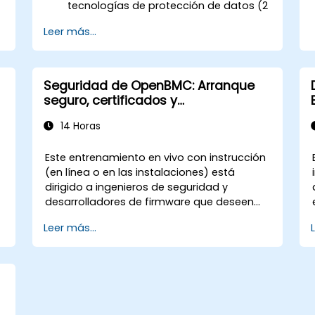
tecnologías de protección de datos (2
s
días).
Leer más...
Seguridad de OpenBMC: Arranque
seguro, certificados y
actualizaciones de firmware
14 Horas
Este entrenamiento en vivo con instrucción
(en línea o en las instalaciones) está
dirigido a ingenieros de seguridad y
desarrolladores de firmware que deseen
endurecer los despliegues de OpenBMC
Leer más...
contra accesos no autorizados y
manipulación del firmware.