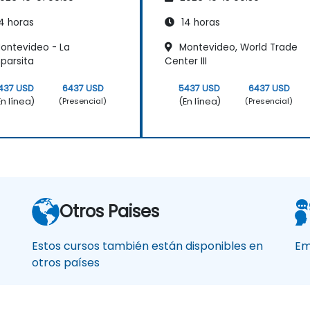
mware BMC
firmware
4 horas
14 horas
ontevideo - La
Montevideo, World Trade
parsita
Center III
437 USD
6437 USD
5437 USD
6437 USD
En línea)
(En línea)
(Presencial)
(Presencial)
Otros Paises
Estos cursos también están disponibles en
Em
otros países