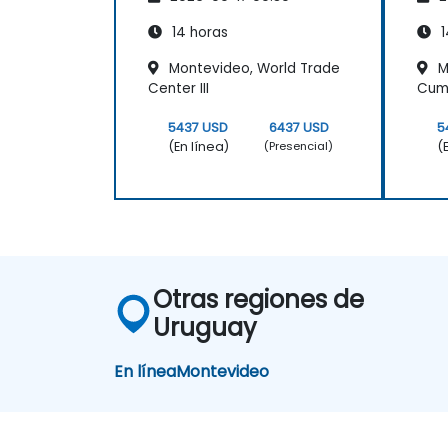
Compilación
fir
14 horas
1
Montevideo, World Trade
M
Center III
Cum
5437 USD
6437 USD
5
(En línea)
(
(Presencial)
Otras regiones de
Uruguay
En línea
Montevideo