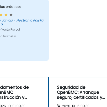
cios prácticos
 Janicki - Hectronic Polska
.o.
 Yocto Project
ón Automática
ndamentos de
Seguridad de
enBMC:
OpenBMC: Arranque
strucción y
seguro, certificados y
sonalización del
actualizaciones de
026-10-01 09:30
2026-10-15 09:30