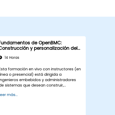
Fundamentos de OpenBMC:
Construcción y personalización del
firmware BMC
14 Horas
Esta formación en vivo con instructores (en
línea o presencial) está dirigida a
ingenieros embebidos y administradores
de sistemas que desean construir,
personalizar e implementar firmware
Leer más...
OpenBMC para la gestión de servidores.