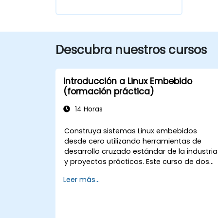
Descubra nuestros cursos
Introducción a Linux Embebido
(formación práctica)
14 Horas
Construya sistemas Linux embebidos
desde cero utilizando herramientas de
desarrollo cruzado estándar de la industria
y proyectos prácticos. Este curso de dos
días cubre la historia de Linux, modelos de
Leer más...
desarrollo de código abierto, cargadores
de arranque, construcción de sistemas
personalizados, sistemas de compilación 
depuración de aplicaciones. Con un 60%