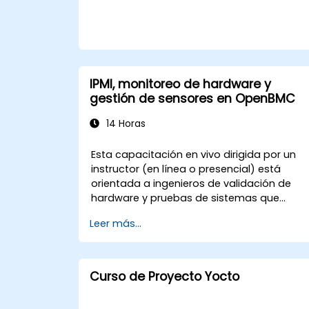
de tiempo de implementación práctica, lo
participantes configuran cargadores de
arranque, compilan toolchains, construyen
sistemas de archivos y ejecutan tareas
reales de desarrollo Linux embebido.
IPMI, monitoreo de hardware y
gestión de sensores en OpenBMC
14 Horas
Esta capacitación en vivo dirigida por un
instructor (en línea o presencial) está
orientada a ingenieros de validación de
hardware y pruebas de sistemas que
deseen implementar, probar y solucionar
Leer más...
problemas relacionados con IPMI y la
gestión de sensores en plataformas
OpenBMC.
Curso de Proyecto Yocto