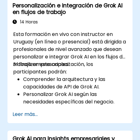
Personalización e integración de Grok AI
personalizada de audiencias.
en flujos de trabajo
Garantizar un uso ético y efectivo de la IA
en el marketing de redes sociales.
14 Horas
Esta formación en vivo con instructor en
Uruguay (en línea o presencial) está dirigida a
profesionales de nivel avanzado que desean
personalizar e integrar Grok AI en los flujos de
trabajo empresariales.
Al finalizar esta capacitación, los
participantes podrán:
Comprender la arquitectura y las
capacidades de API de Grok AI.
Personalizar Grok AI según las
necesidades específicas del negocio.
Integrar Grok AI con sistemas
Leer más...
empresariales y herramientas de
automatización.
Optimizar los flujos de trabajo impulsados
Grok AI para Insights empresariales y
por IA para mejorar la eficiencia y la