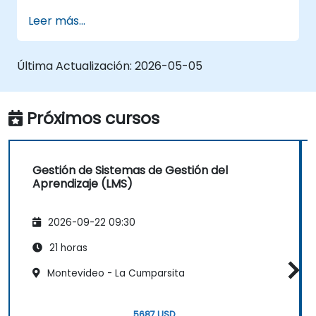
enseñanza, interacción y aprendizaje al
capacitación, por favor contáctenos
Leer más...
público.
para coordinarlo.
Última Actualización:
2026-05-05
Próximos cursos
Gestión de Sistemas de Gestión del
Aprendizaje (LMS)
2026-09-22 09:30
21 horas
Montevideo - La Cumparsita
5687 USD