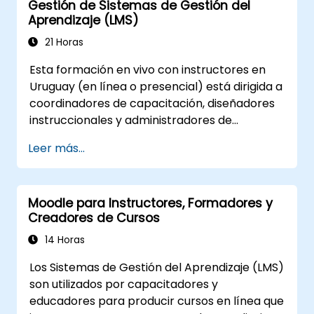
Gestión de Sistemas de Gestión del
Aprendizaje (LMS)
21 Horas
Esta formación en vivo con instructores en
Uruguay (en línea o presencial) está dirigida a
coordinadores de capacitación, diseñadores
instruccionales y administradores de
Recursos Humanos que desean dominar la
Leer más...
configuración del LMS, la gestión de usuarios y
roles, la creación de cursos, el seguimiento,
los informes y las mejores prácticas para la
Moodle para Instructores, Formadores y
preparación de certificaciones.
Creadores de Cursos
14 Horas
Los Sistemas de Gestión del Aprendizaje (LMS)
son utilizados por capacitadores y
educadores para producir cursos en línea que