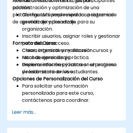
nivel de certificación en la gestión,
Al finalizar esta formación, los participantes
administración y optimización de una
podrán:
plataforma LMS para respaldar programas
Configurar e implementar un sistema de
de aprendizaje y desarrollo.
gestión del aprendizaje para su
organización.
Inscribir usuarios, asignar roles y gestionar
Formato del Curso
permisos de acceso.
Crear, organizar y monitorear cursos y
Clases interactivas y discusión.
rutas de aprendizaje.
Muchas ejercicios y práctica.
Generar informes y rastrear el progreso
Implementación práctica en un entorno
y rendimiento de los estudiantes.
de laboratorio en vivo.
Opciones de Personalización del Curso
Para solicitar una formación
personalizada para este curso,
contáctenos para coordinar.
Leer más...