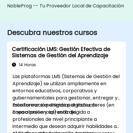
NobleProg -- Tu Proveedor Local de Capacitación
Descubra nuestros cursos
Certificación LMS: Gestión Efectiva de
Sistemas de Gestión del Aprendizaje
14 Horas
Las plataformas LMS (Sistemas de Gestión del
Aprendizaje) se utilizan ampliamente en
entornos educativos, corporativos y
gubernamentales para gestionar, entregar y
monitorear experiencias digitales de
Esta formación dirigida por instructores (en
capacitación y aprendizaje.
línea o presencial) está dirigida a
profesionales de nivel principiante a
intermedio que desean adquirir habilidades a