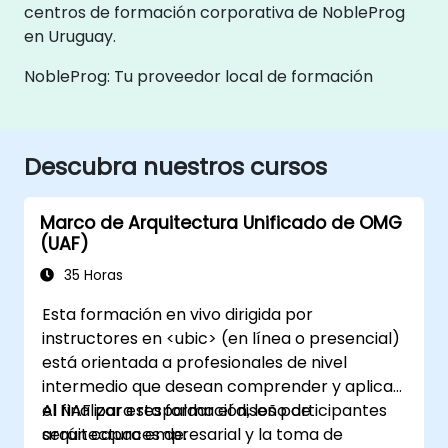
centros de formación corporativa de NobleProg
en Uruguay.
NobleProg: Tu proveedor local de formación
Descubra nuestros cursos
Marco de Arquitectura Unificado de OMG
(UAF)
35 Horas
Esta formación en vivo dirigida por
instructores en <ubic> (en línea o presencial)
está orientada a profesionales de nivel
intermedio que desean comprender y aplicar
el NAF para respaldar el diseño de
Al finalizar esta formación, los participantes
arquitectura empresarial y la toma de
serán capaces de: