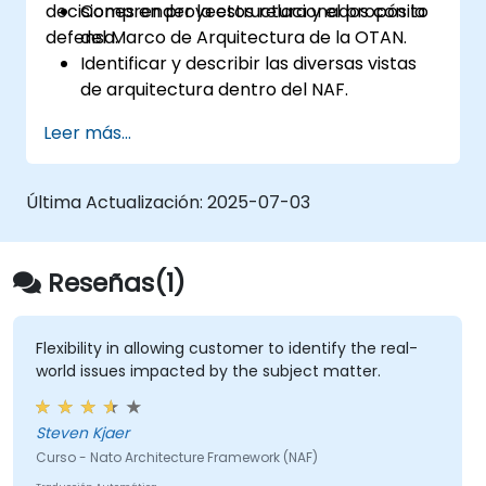
decisiones en proyectos relacionados con la
Comprender la estructura y el propósito
defensa.
del Marco de Arquitectura de la OTAN.
Identificar y describir las diversas vistas
de arquitectura dentro del NAF.
Mapear los requisitos de las partes
Leer más...
interesadas a los componentes
arquitectónicos.
Utilizar herramientas como Sparx
Última Actualización:
2025-07-03
Enterprise Architect para crear modelos
conformes con el NAF.
Reseñas(1)
Flexibility in allowing customer to identify the real-
world issues impacted by the subject matter.
Steven Kjaer
Curso - Nato Architecture Framework (NAF)