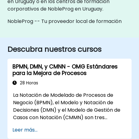
en Uruguay o en los centros de formación
corporativos de NobleProg en Uruguay.
NobleProg -- Tu proveedor local de formación
Descubra nuestros cursos
BPMN, DMN, y CMNN - OMG Estándares
para la Mejora de Procesos
28 Horas
La Notación de Modelado de Procesos de
Negocio (BPMN), el Modelo y Notación de
Decisiones (DMN) y el Modelo de Gestión de
Casos con Notación (CMMN) son tres
estándares del Grupo de Administración de
Leer más...
Objetos (OMG) para procesos, decisiones y