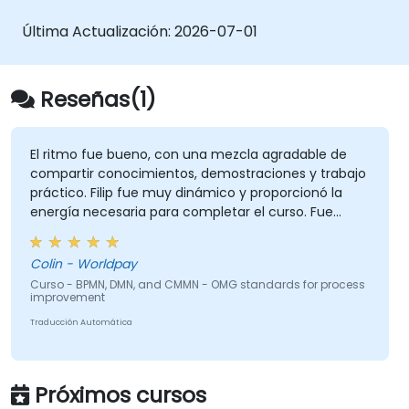
modelado de casos. Este curso proporciona
una introducción a todos ellos e informa
Última Actualización:
2026-07-01
sobre cuándo debemos utilizar cada uno.
Reseñas(1)
El ritmo fue bueno, con una mezcla agradable de
compartir conocimientos, demostraciones y trabajo
práctico. Filip fue muy dinámico y proporcionó la
energía necesaria para completar el curso. Fue
excelente que hubiera mucha tutoría individual, con
Filip realizando ejercicios de formación
Colin - Worldpay
personalizados.
Curso - BPMN, DMN, and CMMN - OMG standards for process
improvement
Traducción Automática
Próximos cursos