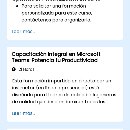
Para solicitar una formación
personalizada para este curso,
contáctenos para organizarla.
Leer más...
Capacitación Integral en Microsoft
Teams: Potencia tu Productividad
21 Horas
Esta formación impartida en directo por un
instructor (en línea o presencial) está
diseñada para Líderes de calidad e Ingenieros
de calidad que deseen dominar todas las
capacidades y herramientas disponibles en
Leer más...
Microsoft Teams para mejorar la
colaboración y la productividad en sus
equipos.