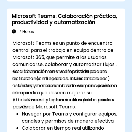
Microsoft Teams: Colaboración práctica,
productividad y automatización
7 Horas
Microsoft Teams es un punto de encuentro
central para el trabajo en equipo dentro de
Microsoft 365, que permite a los usuarios
comunicarse, colaborar y automatizar flujos
de trabajo de manera efectiva mediante
Esta formación en vivo impartida por un
aplicaciones integradas, intercambio de
instructor (en línea o en las instalaciones)
archivos y herramientas de comunicación en
está dirigida a usuarios de nivel principiante a
tiempo real.
intermedio que deseen mejorar su
productividad y optimizar la colaboración a
Al finalizar esta formación, los participantes
través de Microsoft Teams.
podrán:
Navegar por Teams y configurar equipos,
canales y permisos de manera efectiva.
Colaborar en tiempo real utilizando