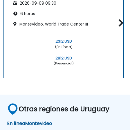
flujo de trabajo.
2026-09-09 09:30
6 horas
Montevideo, World Trade Center III
2312 USD
(En línea)
2812 USD
(Presencial)
Otras regiones de Uruguay
En línea
Montevideo