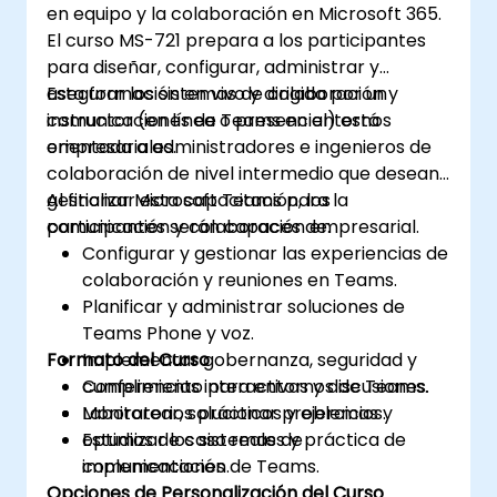
en equipo y la colaboración en Microsoft 365.
El curso MS-721 prepara a los participantes
para diseñar, configurar, administrar y
asegurar los sistemas de colaboración y
Esta formación en vivo y dirigida por un
comunicaciones de Teams en entornos
instructor (en línea o presencial) está
empresariales.
orientada a administradores e ingenieros de
colaboración de nivel intermedio que desean
gestionar Microsoft Teams para la
Al finalizar esta capacitación, los
comunicación y colaboración empresarial.
participantes serán capaces de:
Configurar y gestionar las experiencias de
colaboración y reuniones en Teams.
Planificar y administrar soluciones de
Teams Phone y voz.
Formato del Curso
Implementar gobernanza, seguridad y
cumplimiento para entornos de Teams.
Conferencias interactivas y discusiones.
Monitorear, solucionar problemas y
Laboratorios prácticos y ejercicios.
optimizar los sistemas de
Estudios de caso reales y práctica de
comunicaciones de Teams.
implementación.
Opciones de Personalización del Curso