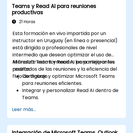
Teams y Read AI para reuniones
productivas
21 Horas
Esta formación en vivo impartida por un
instructor en Uruguay (en línea o presencial)
está dirigida a profesionales de nivel
intermedio que desean optimizar el uso de
Microsoft Teams y Read AI para mejorar los
Al finalizar esta formación, los participantes
resultados de las reuniones y la eficiencia del
podrán:
flujo de trabajo.
Configurar y optimizar Microsoft Teams
para reuniones eficientes.
Integrar y personalizar Read AI dentro de
Teams.
Utilizar funciones impulsadas por IA, como
Leer más...
resúmenes, transcripciones y análisis de
participación.
Mejorar la colaboración, el seguimiento
Integración de Microsoft Teams, Outlook,