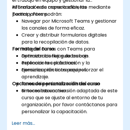
el trabajo en equipo y gestionar la
información de manera eficiente mediante
Al finalizar esta capacitación, los
Teams y Forms.
participantes podrán:
Navegar por Microsoft Teams y gestionar
los canales de forma eficaz.
Crear y distribuir formularios digitales
para la recopilación de datos.
Formato del curso
Integrar Forms con Teams para
optimizar los flujos de trabajo.
Demostraciones guiadas con
Potenciar la colaboración y la
explicaciones prácticas.
comunicación entre equipos.
Ejercicios prácticos para reforzar el
aprendizaje.
Opciones de personalización del curso
Tareas de práctica realistas en un
entorno interactivo.
Si necesitas una versión adaptada de este
curso que se ajuste al entorno de tu
organización, por favor contáctanos para
personalizar la capacitación.
Leer más...