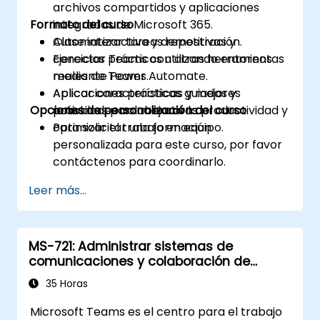
archivos compartidos y aplicaciones
Formato del curso
integradas de Microsoft 365.
Automatizar tareas repetitivas y
Clase interactiva y demostración.
conectar Teams con otras herramientas
Ejercicios prácticos utilizando entornos
mediante Power Automate.
reales de Teams.
Aplicar características y mejores
Aplicaciones prácticas guiadas y
Opciones de personalización del curso
prácticas para mejorar la productividad y
actividades colaborativas.
optimizar el trabajo en equipo.
Para solicitar una formación
personalizada para este curso, por favor
contáctenos para coordinarlo.
Leer más...
MS-721: Administrar sistemas de
comunicaciones y colaboración de
Teams
35 Horas
Microsoft Teams es el centro para el trabajo