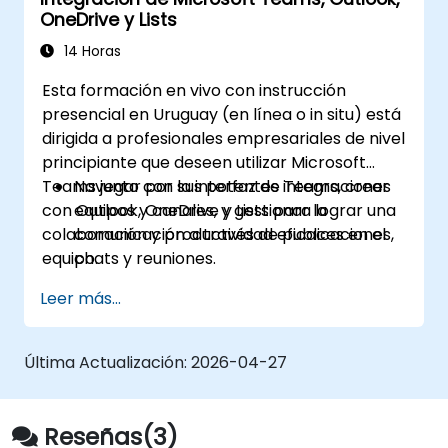
de tareas y las acciones posteriores a la
OneDrive y Lists
reunión.
Aplicar estrategias avanzadas y casos de
14 Horas
uso para mantener la productividad a
Esta formación en vivo con instrucción
largo plazo.
presencial en Uruguay (en línea o in situ) está
dirigida a profesionales empresariales de nivel
principiante que deseen utilizar Microsoft
Teams junto con sus potentes integraciones
Navegar por la interfaz de Teams, crear
con Outlook, OneDrive y Lists para lograr una
equipos y canales, y gestionar la
colaboración y productividad eficaces en el
comunicación a través de publicaciones,
equipo.
chats y reuniones.
Programar y unirse a reuniones de Teams
Leer más...
desde ambas plataformas (Teams y
Outlook), utilizar herramientas de
colaboración durante las reuniones como
Última Actualización:
2026-04-27
el intercambio de pantalla, y gestionar las
notas y grabaciones de las reuniones.
Gestionar de forma eficiente los correos
Reseñas(3)