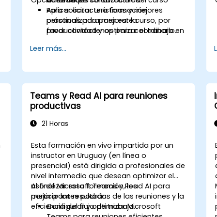
Aplicar características y mejores
Para solicitar una formación
prácticas para mejorar la
personalizada para este curso, por
productividad y optimizar el trabajo en
favor contáctenos para coordinarlo.
equipo.
Leer más...
Teams y Read AI para reuniones
productivas
21 Horas
n
Esta formación en vivo impartida por un
instructor en Uruguay (en línea o
presencial) está dirigida a profesionales de
nivel intermedio que desean optimizar el
uso de Microsoft Teams y Read AI para
Al finalizar esta formación, los
mejorar los resultados de las reuniones y la
participantes podrán:
eficiencia del flujo de trabajo.
Configurar y optimizar Microsoft
Teams para reuniones eficientes.