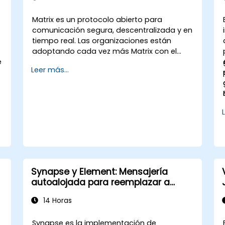
Matrix es un protocolo abierto para
comunicación segura, descentralizada y en
tiempo real. Las organizaciones están
adoptando cada vez más Matrix con el
e
cliente Element como alternativa a Slack y
Leer más...
Microsoft Teams para mantener el cifrado
de extremo a extremo, la residencia de
datos on-premise y la federación con
socios externos de confianza.
Synapse y Element: Mensajería
autoalojada para reemplazar a
Slack y Microsoft Teams
14 Horas
Synapse es la implementación de