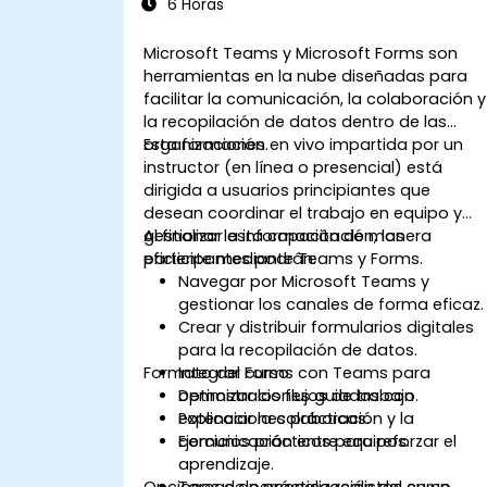
6 Horas
Microsoft Teams y Microsoft Forms son
herramientas en la nube diseñadas para
facilitar la comunicación, la colaboración y
la recopilación de datos dentro de las
organizaciones.
Esta formación en vivo impartida por un
instructor (en línea o presencial) está
dirigida a usuarios principiantes que
desean coordinar el trabajo en equipo y
gestionar la información de manera
Al finalizar esta capacitación, los
eficiente mediante Teams y Forms.
participantes podrán:
Navegar por Microsoft Teams y
gestionar los canales de forma eficaz.
Crear y distribuir formularios digitales
para la recopilación de datos.
Formato del curso
Integrar Forms con Teams para
optimizar los flujos de trabajo.
Demostraciones guiadas con
Potenciar la colaboración y la
explicaciones prácticas.
comunicación entre equipos.
Ejercicios prácticos para reforzar el
aprendizaje.
Opciones de personalización del curso
Tareas de práctica realistas en un