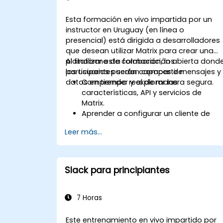
Esta formación en vivo impartida por un
instructor en Uruguay (en línea o
presencial) está dirigida a desarrolladores
que desean utilizar Matrix para crear una
plataforma de colaboración abierta dond
Al finalizar esta formación, los
los usuarios puedan compartir mensajes y
participantes serán capaces de:
datos en tiempo real de manera segura.
Comprender y explorar las
características, API y servicios de
Matrix.
Aprender a configurar un cliente de
Matrix e implementar cifrado de
Leer más...
extremo a extremo.
Configurar un servidor local
(homeserver) con Synapse o obtener
un servidor Matrix gratuito mediante
Slack para principiantes
Oracle Cloud.
Conectar puentes hacia plataformas
de comunicación existentes
7 Horas
(WhatsApp, IRC, Slack, Gitter, etc.).
Este entrenamiento en vivo impartido por