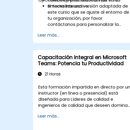
entorno interactivo.
Si necesitas una versión adaptada de
este curso que se ajuste al entorno de
tu organización, por favor
contáctanos para personalizar la
capacitación.
Leer más...
Capacitación Integral en Microsoft
Teams: Potencia tu Productividad
21 Horas
Esta formación impartida en directo por u
instructor (en línea o presencial) está
diseñada para Líderes de calidad e
Ingenieros de calidad que deseen dominar
todas las capacidades y herramientas
Leer más...
disponibles en Microsoft Teams para
mejorar la colaboración y la productividad
en sus equipos.