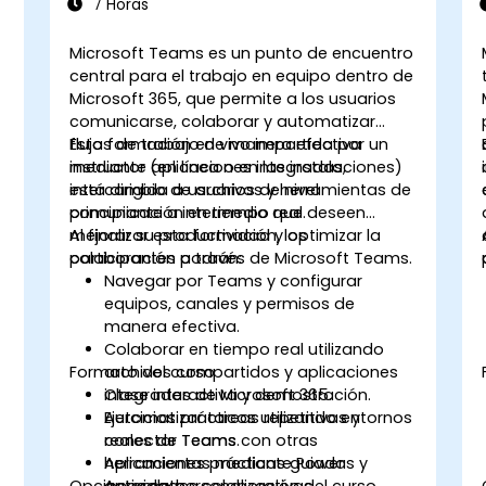
7 Horas
Microsoft Teams es un punto de encuentro
central para el trabajo en equipo dentro de
Microsoft 365, que permite a los usuarios
comunicarse, colaborar y automatizar
flujos de trabajo de manera efectiva
Esta formación en vivo impartida por un
mediante aplicaciones integradas,
instructor (en línea o en las instalaciones)
intercambio de archivos y herramientas de
está dirigida a usuarios de nivel
comunicación en tiempo real.
principiante a intermedio que deseen
mejorar su productividad y optimizar la
Al finalizar esta formación, los
colaboración a través de Microsoft Teams.
participantes podrán:
Navegar por Teams y configurar
equipos, canales y permisos de
manera efectiva.
Colaborar en tiempo real utilizando
Formato del curso
archivos compartidos y aplicaciones
integradas de Microsoft 365.
Clase interactiva y demostración.
Automatizar tareas repetitivas y
Ejercicios prácticos utilizando entornos
conectar Teams con otras
reales de Teams.
herramientas mediante Power
Aplicaciones prácticas guiadas y
Opciones de personalización del curso
Automate.
actividades colaborativas.