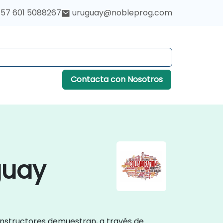
57 601 5088267
uruguay@nobleprog.com
Contacta con Nosotros
guay
instructores demuestran, a través de