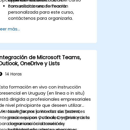
comunicaciones de Teams.
Para solicitar una formación
personalizada para este curso,
contáctenos para organizarla.
Leer más...
Integración de Microsoft Teams,
Outlook, OneDrive y Lists
14 Horas
Esta formación en vivo con instrucción
presencial en Uruguay (en línea o in situ)
está dirigida a profesionales empresariales
de nivel principiante que deseen utilizar
Microsoft Teams junto con sus potentes
Navegar por la interfaz de Teams,
integraciones con Outlook, OneDrive y Lists
crear equipos y canales, y gestionar la
para lograr una colaboración y
comunicación a través de
productividad eficaces en el equipo.
publicaciones, chats y reuniones.