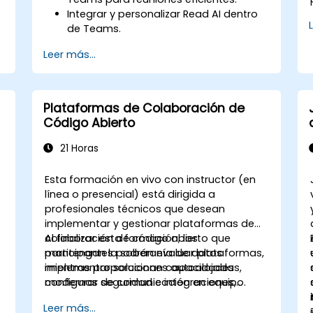
Integrar y personalizar Read AI dentro
de Teams.
Utilizar funciones impulsadas por IA,
Leer más...
como resúmenes, transcripciones y
análisis de participación.
Mejorar la colaboración, el seguimiento
de tareas y las acciones posteriores a
Plataformas de Colaboración de
la reunión.
Código Abierto
Aplicar estrategias avanzadas y casos
de uso para mantener la
21 Horas
productividad a largo plazo.
Esta formación en vivo con instructor (en
línea o presencial) está dirigida a
profesionales técnicos que desean
implementar y gestionar plataformas de
colaboración de código abierto que
Al finalizar esta formación, los
mantengan la soberanía de datos
participantes podrán evaluar plataformas,
mientras proporcionan capacidades
implementar soluciones autoalojadas,
modernas de comunicación en equipo.
configurar seguridad e integraciones,
migrar desde plataformas existentes y
Leer más...
establecer procedimientos operativos.