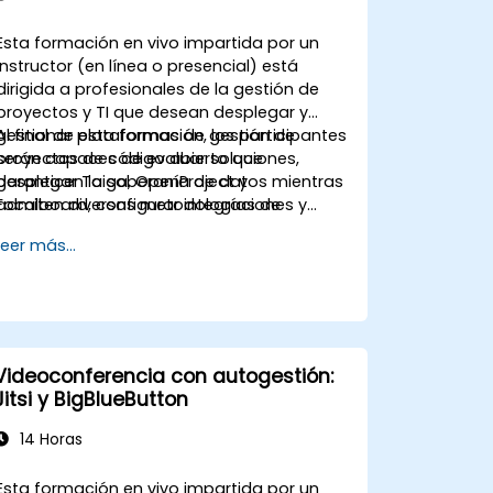
Esta formación en vivo impartida por un
instructor (en línea o presencial) está
dirigida a profesionales de la gestión de
proyectos y TI que desean desplegar y
gestionar plataformas de gestión de
Al final de esta formación, los participantes
proyectos de código abierto que
serán capaces de evaluar soluciones,
garanticen la soberanía de datos mientras
desplegar Taiga, OpenProject y
admiten diversas metodologías de
Focalboard, configurar integraciones y
proyecto.
migrar desde herramientas propietarias.
Leer más...
Videoconferencia con autogestión:
Jitsi y BigBlueButton
14 Horas
Esta formación en vivo impartida por un