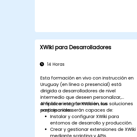
XWiki para Desarrolladores
14 Horas
Esta formación en vivo con instrucción en
Uruguay (en línea o presencial) está
dirigida a desarrolladores de nivel
intermedio que deseen personalizar,
ampliar e integrar XWiki en sus soluciones
Al finalizar esta formación, los
empresariales.
participantes serán capaces de:
Instalar y configurar XWiki para
entornos de desarrollo y producción.
Crear y gestionar extensiones de XWiki
mediante scripting y APIs.