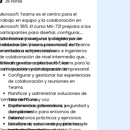
35 Horas
Microsoft Teams es el centro para el
trabajo en equipo y la colaboración en
Microsoft 365. El curso MS-721 prepara a los
participantes para diseñar, configurar,
administrar y asegurar los sistemas de
Esta formación en vivo y dirigida por un
colaboración y comunicaciones de Teams
instructor (en línea o presencial) está
en entornos empresariales.
orientada a administradores e ingenieros
de colaboración de nivel intermedio que
desean gestionar Microsoft Teams para la
Al finalizar esta capacitación, los
comunicación y colaboración empresarial.
participantes serán capaces de:
Configurar y gestionar las experiencias
de colaboración y reuniones en
Teams.
Planificar y administrar soluciones de
Formato del Curso
Teams Phone y voz.
Implementar gobernanza, seguridad y
Conferencias interactivas y
cumplimiento para entornos de
discusiones.
Teams.
Laboratorios prácticos y ejercicios.
Monitorear, solucionar problemas y
Estudios de caso reales y práctica de
Opciones de Personalización del Curso
optimizar los sistemas de
implementación.