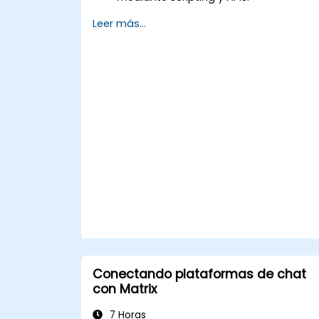
Desarrollar aplicaciones
Leer más...
personalizadas dentro del ecosistema
de XWiki.
Integrar XWiki con sistemas externos y
bases de datos.
Conectando plataformas de chat
con Matrix
7 Horas