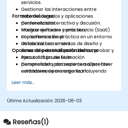
servicios.
Gestionar las interacciones entre
Formato del curso
sistemas legados y aplicaciones
personalizadas.
Conferencia interactiva y discusión.
Integrar software como servicio (SaaS)
Muchas ejercicios y práctica.
con software local.
Implementación práctica en un entorno
Utilizar las herramientas de diseño y
de laboratorio en vivo.
Opciones de personalización del curso
desarrollo de Mule para diseñar, probar y
ejecutar flujos de Mule.
Para solicitar una formación
Comprender y dar soporte a diferentes
personalizada para este curso, por favor
estándares de mensajería, incluyendo
contáctenos para organizarlo.
AMQP, JMS y WMQ.
Leer más...
Monitorizar, desplegar y configurar
aplicaciones con la Consola de Gestión
de Mule (MMC).
Última Actualización:
2026-08-03
Reseñas(1)