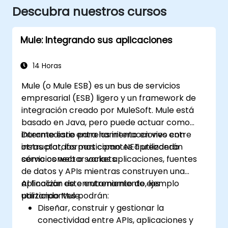
Descubra nuestros cursos
Mule: Integrando sus aplicaciones
14 Horas
Mule (o Mule ESB) es un bus de servicios
empresarial (ESB) ligero y un framework de
integración creado por MuleSoft. Mule está
basado en Java, pero puede actuar como
intermediario para las interacciones entre
Durante este entrenamiento en vivo con
otras plataformas como .NET utilizando
instructor, los participantes aprenderán
servicios web o sockets.
cómo conectar varias aplicaciones, fuentes
de datos y APIs mientras construyen una
aplicación de enrutamiento de ejemplo
Al finalizar este entrenamiento, los
utilizando Mule.
participantes podrán:
Diseñar, construir y gestionar la
conectividad entre APIs, aplicaciones y