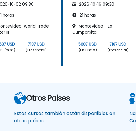
026-10-02 09:30
2026-10-16 09:30
delos de
modelos de
cesamiento de
procesamiento de
1 horas
21 horas
to
texto
ontevideo, World Trade
Montevideo - La
r III
Cumparsita
687 USD
7187 USD
5687 USD
7187 USD
En línea)
(En línea)
(Presencial)
(Presencial)
Otros Paises
Estos cursos también están disponibles en
Na
otros países
Co