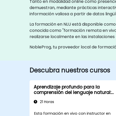
Tanto en modalidad online como presencial
demuestran, mediante prácticas interactiv
información valiosa a partir de datos ling
La formación en NLU está disponible como "
conocida como "formación remota en vivo
realizarse localmente en las instalacione
NobleProg, tu proveedor local de formaci
Descubra nuestros cursos
Aprendizaje profundo para la
comprensión del lenguaje natural:
Más allá de los modelos de
21 Horas
procesamiento de texto
Esta formación en vivo con instructor en