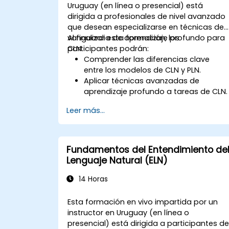
Uruguay (en línea o presencial) está
dirigida a profesionales de nivel avanzado
que desean especializarse en técnicas de
vanguardia de aprendizaje profundo para
Al finalizar esta formación, los
CLN.
participantes podrán:
Comprender las diferencias clave
entre los modelos de CLN y PLN.
Aplicar técnicas avanzadas de
aprendizaje profundo a tareas de CLN.
Explorar arquitecturas profundas
Leer más...
como los transformadores y los
mecanismos de atención.
Aprovechar las tendencias futuras en
CLN para construir sistemas de IA
Fundamentos del Entendimiento de
sofisticados.
Lenguaje Natural (ELN)
14 Horas
Esta formación en vivo impartida por un
instructor en Uruguay (en línea o
presencial) está dirigida a participantes d