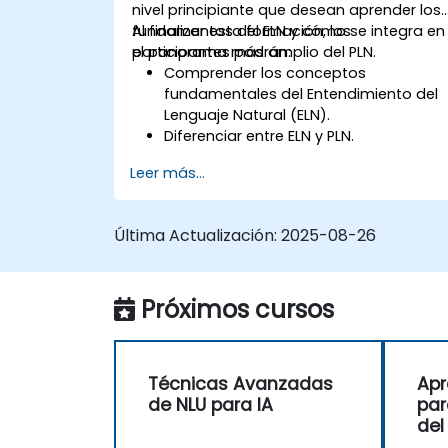
nivel principiante que desean aprender los
fundamentos del ELN y cómo se integra en
Al finalizar esta formación, los
el panorama más amplio del PLN.
participantes podrán:
Comprender los conceptos
fundamentales del Entendimiento del
Lenguaje Natural (ELN).
Diferenciar entre ELN y PLN.
Explorar técnicas básicas para la
Leer más...
interpretación del lenguaje y la
comprensión del contexto.
Aplicar técnicas de ELN en tareas
Última Actualización:
2025-08-26
sencillas de procesamiento de texto.
Próximos cursos
Técnicas Avanzadas
Apr
de NLU para IA
par
del
Más