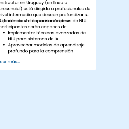
instructor en Uruguay (en línea o
presencial) está dirigida a profesionales de
nivel intermedio que desean profundizar su
experiencia en técnicas modernas de NLU.
Al finalizar esta capacitación, los
participantes serán capaces de:
Implementar técnicas avanzadas de
NLU para sistemas de IA.
Aprovechar modelos de aprendizaje
profundo para la comprensión
semántica.
Leer más...
Realizar el reconocimiento y
clasificación de intenciones en
aplicaciones complejas.
Utilizar herramientas de última
generación como Hugging Face
Transformers para tareas de NLU.