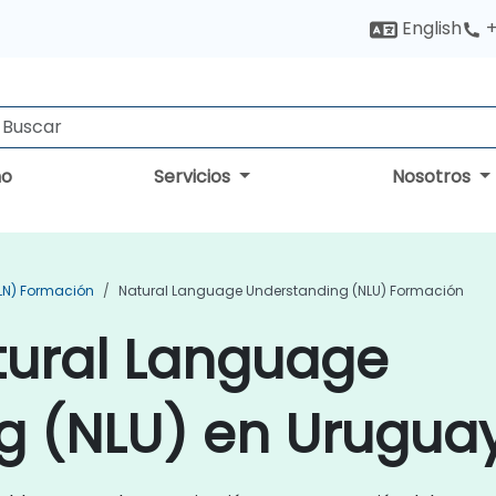
English
+
no
Servicios
Nosotros
PLN) Formación
Natural Language Understanding (NLU) Formación
tural Language
g (NLU) en Urugua