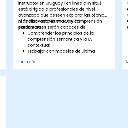
instructor en Uruguay (en línea o in situ)
está dirigida a profesionales de nivel
avanzado que deseen explorar las técnicas
más innovadoras en NLU y comprensión
Al finalizar esta formación, los
semántica.
participantes serán capaces de:
Comprender los principios de la
comprensión semántica y la IA
contextual.
Trabajar con modelos de última
generación como transformadores y
Leer más...
modelos de lenguaje preentrenados.
Implementar técnicas de NLU para
mejorar la comprensión del lenguaje
en IA.
l
Desarrollar aplicaciones que
aprovechen el análisis semántico y la
IA contextual.
e