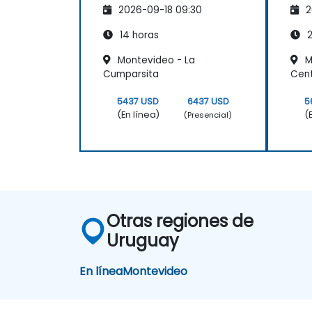
2026-09-18 09:30
2
mo
pro
14 horas
2
tex
Montevideo - La
M
Cumparsita
Cente
5437 USD
6437 USD
5
(En línea)
(
(Presencial)
Otras regiones de
Uruguay
En línea
Montevideo