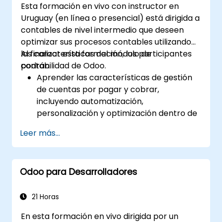
Esta formación en vivo con instructor en
Utilizar el módulo de Configuración para
Uruguay (en línea o presencial) está dirigida a
implementar personalizaciones e
contables de nivel intermedio que deseen
integraciones en todo el sistema.
optimizar sus procesos contables utilizando
Optimizar la funcionalidad de Odoo para
las características del módulo de
Al finalizar esta formación, los participantes
que se ajuste a las necesidades
contabilidad de Odoo.
podrán:
organizativas.
Aprender las características de gestión
de cuentas por pagar y cobrar,
incluyendo automatización,
personalización y optimización dentro de
Odoo.
Leer más...
Utilizar las herramientas avanzadas de
informes de Odoo para crear informes
financieros personalizados, tableros y
Odoo para Desarrolladores
análisis que respalden la toma de
decisiones estratégicas.
Configurar y gestionar múltiples tasas
21 Horas
impositivas, jurisdicciones y controles
En esta formación en vivo dirigida por un
presupuestarios de manera eficaz dentro