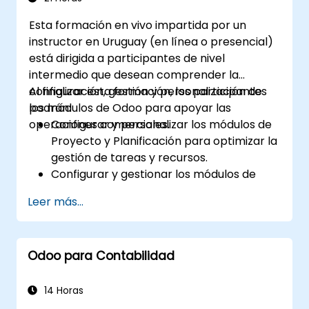
Diseñar un sistema de inventario
Esta formación en vivo impartida por un
escalable y bien organizado, alineado con
instructor en Uruguay (en línea o presencial)
las mejores prácticas.
está dirigida a participantes de nivel
intermedio que desean comprender la
configuración, gestión y personalización de
Al finalizar esta formación, los participantes
los módulos de Odoo para apoyar las
podrán:
operaciones comerciales.
Configurar y personalizar los módulos de
Proyecto y Planificación para optimizar la
gestión de tareas y recursos.
Configurar y gestionar los módulos de
Ventas y Contabilidad, incluido el Plan de
Leer más...
Contabilidad Analítica, para mejorar el
seguimiento financiero y la generación de
informes.
Odoo para Contabilidad
Administrar los módulos de Empleados y
Contactos para mejorar los procesos de
Recursos Humanos (RRHH) y Gestión de
14 Horas
Relaciones con el Cliente (CRM).