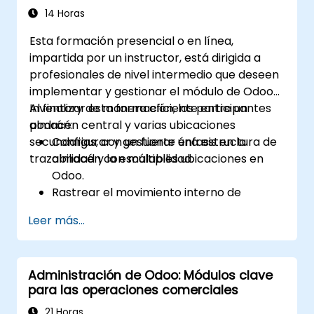
Logística
14 Horas
Esta formación presencial o en línea,
impartida por un instructor, está dirigida a
profesionales de nivel intermedio que deseen
implementar y gestionar el módulo de Odoo
Inventory de manera eficiente entre un
Al finalizar esta formación, los participantes
almacén central y varias ubicaciones
podrán:
secundarias, con un fuerte énfasis en la
Configurar y gestionar una estructura de
trazabilidad y la escalabilidad.
almacén con múltiples ubicaciones en
Odoo.
Rastrear el movimiento interno de
productos y optimizar las transferencias
Leer más...
entre almacenes.
Registrar y dar seguimiento a los pedidos
de compra desde la recepción hasta la
Administración de Odoo: Módulos clave
distribución.
para las operaciones comerciales
Activar y gestionar la trazabilidad basada
en números de serie y lotes.
21 Horas