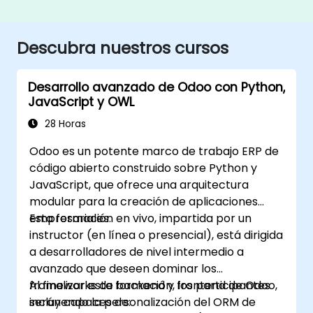
Descubra nuestros cursos
Desarrollo avanzado de Odoo con Python,
JavaScript y OWL
28 Horas
Odoo es un potente marco de trabajo ERP de
código abierto construido sobre Python y
JavaScript, que ofrece una arquitectura
modular para la creación de aplicaciones
empresariales.
Esta formación en vivo, impartida por un
instructor (en línea o presencial), está dirigida
a desarrolladores de nivel intermedio a
avanzado que deseen dominar los
frameworks de backend y frontend de Odoo,
Al finalizar esta formación, los participantes
incluyendo la personalización del ORM de
serán capaces de: