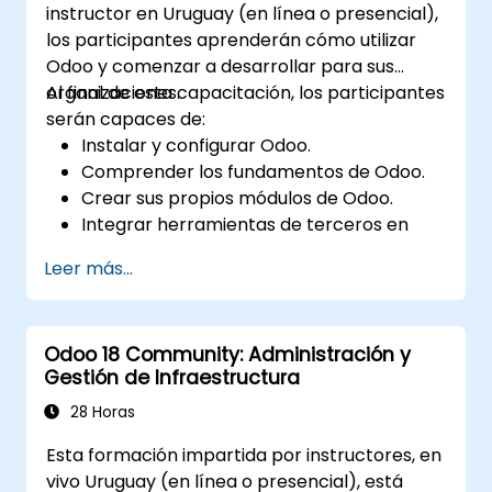
instructor en Uruguay (en línea o presencial),
de Odoo.
los participantes aprenderán cómo utilizar
Desarrollar mejores prácticas para
Odoo y comenzar a desarrollar para sus
gestionar datos financieros sensibles,
organizaciones.
Al final de esta capacitación, los participantes
configurar permisos de usuario y cumplir
serán capaces de:
con los requisitos de auditoría.
Instalar y configurar Odoo.
Comprender los fundamentos de Odoo.
Crear sus propios módulos de Odoo.
Integrar herramientas de terceros en
Odoo.
Leer más...
Maximizar el uso de las características de
Odoo.
Odoo 18 Community: Administración y
Gestión de Infraestructura
28 Horas
Esta formación impartida por instructores, en
vivo Uruguay (en línea o presencial), está