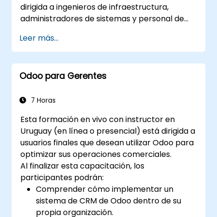
dirigida a ingenieros de infraestructura,
administradores de sistemas y personal de
seguridad y soporte que desean implementar,
Leer más...
asegurar, integrar, administrar y soportar
Odoo 18 Community Edition en producción en
entornos on-premise.
Odoo para Gerentes
7 Horas
Esta formación en vivo con instructor en
Uruguay (en línea o presencial) está dirigida a
usuarios finales que desean utilizar Odoo para
optimizar sus operaciones comerciales.
Al finalizar esta capacitación, los
participantes podrán:
Comprender cómo implementar un
sistema de CRM de Odoo dentro de su
propia organización.