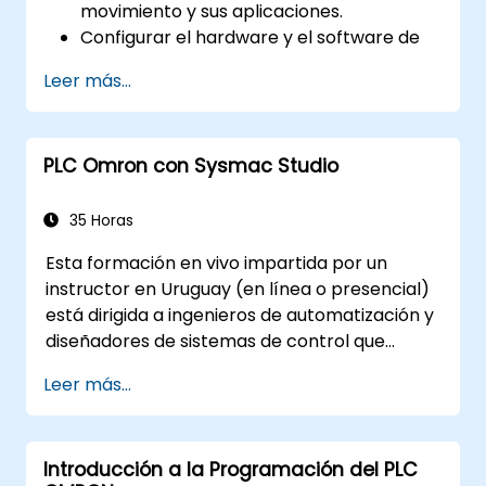
movimiento y sus aplicaciones.
Configurar el hardware y el software de
control de movimiento en Sysmac Studio.
Leer más...
Programar y optimizar el control de
movimiento de un solo eje y de múltiples
ejes.
PLC Omron con Sysmac Studio
Implementar estrategias de movimiento
coordinado, incluyendo interpolación y
sincronización.
35 Horas
Esta formación en vivo impartida por un
instructor en Uruguay (en línea o presencial)
está dirigida a ingenieros de automatización y
diseñadores de sistemas de control que
deseen configurar, programar y poner en
Leer más...
servicio sistemas Omron Sysmac abarcando
los controladores NJ/NX, redes EtherCAT,
drives servo G5/1S/1SA, HMI de la serie NA y
Introducción a la Programación del PLC
hardware de seguridad NX.