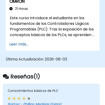
OMRON
21 Horas
Este curso introduce al estudiante en los
fundamentos de los Controladores Lógicos
Programables (PLC). Tras la exposición de los
conceptos básicos de los PLCs, se aprenden y
practican las instrucciones del diagrama de
Leer más...
escalera básicas en tareas de
Automatización Industrial. Público objetivo -
Especialistas Eléctricos - Ingenieros
Última Actualización:
2026-08-03
Mecánicos - Programadores con interés en
Automatización Industrial
Reseñas(1)
Conocimientos básicos de PLC
Bartosz - Phillips-Medisize Poland