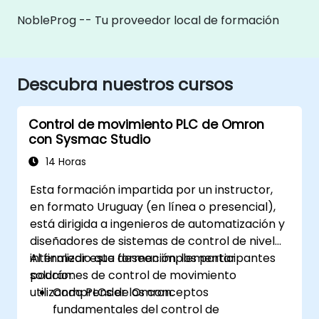
NobleProg -- Tu proveedor local de formación
Descubra nuestros cursos
Control de movimiento PLC de Omron
con Sysmac Studio
14 Horas
Esta formación impartida por un instructor,
en formato Uruguay (en línea o presencial),
está dirigida a ingenieros de automatización y
diseñadores de sistemas de control de nivel
intermedio que deseen implementar
Al finalizar esta formación, los participantes
soluciones de control de movimiento
podrán:
utilizando PLCs de Omron.
Comprender los conceptos
fundamentales del control de