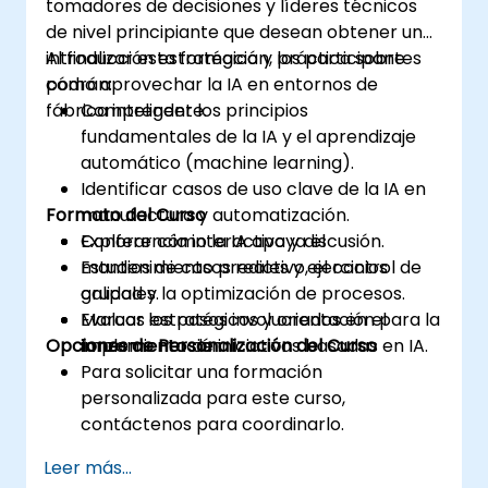
tomadores de decisiones y líderes técnicos
de nivel principiante que desean obtener una
introducción estratégica y práctica sobre
Al finalizar esta formación, los participantes
cómo aprovechar la IA en entornos de
podrán:
fábrica inteligente.
Comprender los principios
fundamentales de la IA y el aprendizaje
automático (machine learning).
Identificar casos de uso clave de la IA en
Formato del Curso
manufactura y automatización.
Explorar cómo la IA apoya el
Conferencia interactiva y discusión.
mantenimiento predictivo, el control de
Estudios de casos reales y ejercicios
calidad y la optimización de procesos.
grupales.
Evaluar los pasos involucrados en el
Marcos estratégicos y orientación para la
Opciones de Personalización del Curso
lanzamiento de iniciativas basadas en IA.
implementación.
Para solicitar una formación
personalizada para este curso,
contáctenos para coordinarlo.
Leer más...