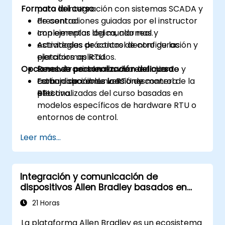
Formato del curso
para la integración con sistemas SCADA y
de control.
Presentaciones guiadas por el instructor
Implementar lógica, alarmas y
con ejemplos del mundo real.
estrategias de control dentro de las
Actividades prácticas de configuración y
plataformas RTU.
ejercicios aplicados.
Opciones de personalización del curso
Resolver problemas de rendimiento y
Demostraciones en vivo de flujos de
comunicación de la RTU de manera
trabajo de comunicación y control de la
Están disponibles versiones
efectiva.
RTU.
personalizadas del curso basadas en
modelos específicos de hardware RTU o
entornos de control.
Leer más...
Integración y comunicación de
dispositivos Allen Bradley basados en
Ethernet
21 Horas
La plataforma Allen Bradley es un ecosistema