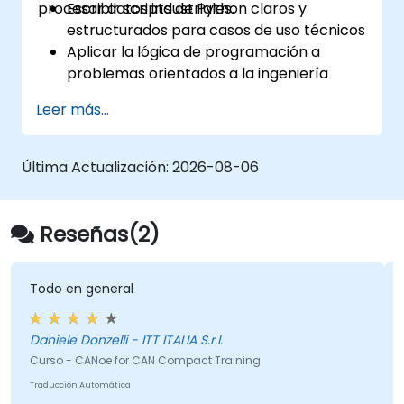
procesar datos industriales.
Escribir scripts de Python claros y
estructurados para casos de uso técnicos
Aplicar la lógica de programación a
problemas orientados a la ingeniería
Utilizar Python para procesar datos
Leer más...
procedentes de archivos CSV, registros
(logs) y archivos de texto
Automatizar flujos de trabajo repetitivos
Última Actualización:
2026-08-06
en ingeniería y automatización
Reseñas(2)
Todo en general
Daniele Donzelli - ITT ITALIA S.r.l.
Curso - CANoe for CAN Compact Training
Traducción Automática