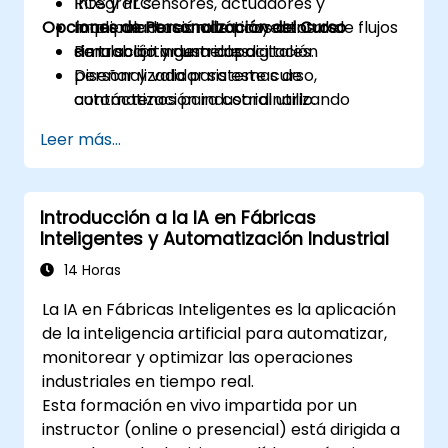
Integrar sensores, actuadores y
ROS y PLC.
Opciones de Personalización del Curso
manipuladores robóticos dentro de flujos
Implementación de proyectos de
de trabajo industriales.
simulación y gemelos digitales.
Para solicitar una capacitación
Diseñar y validar sistemas de
personalizada para este curso,
automatización industrial utilizando
contáctenos para coordinarlo.
entornos de simulación híbrida.
Leer más...
Introducción a la IA en Fábricas
Inteligentes y Automatización Industrial
14 Horas
La IA en Fábricas Inteligentes es la aplicación
de la inteligencia artificial para automatizar,
monitorear y optimizar las operaciones
industriales en tiempo real.
Esta formación en vivo impartida por un
instructor (online o presencial) está dirigida a