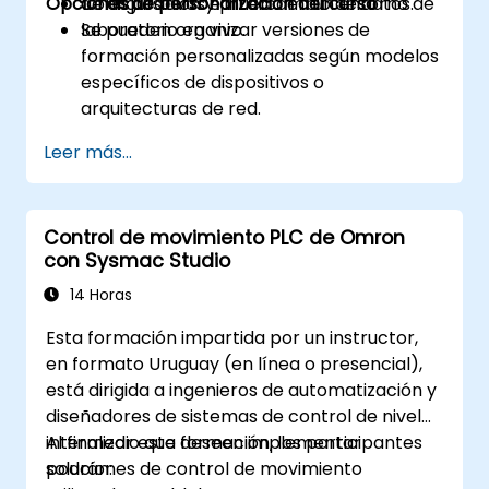
Opciones de personalización del curso
de dispositivos e intercambio de datos.
Configuración y prueba en un entorno de
laboratorio en vivo.
Se pueden organizar versiones de
formación personalizadas según modelos
específicos de dispositivos o
arquitecturas de red.
Leer más...
Control de movimiento PLC de Omron
con Sysmac Studio
14 Horas
Esta formación impartida por un instructor,
en formato Uruguay (en línea o presencial),
está dirigida a ingenieros de automatización y
diseñadores de sistemas de control de nivel
intermedio que deseen implementar
Al finalizar esta formación, los participantes
soluciones de control de movimiento
podrán: