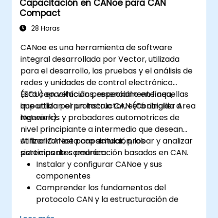
Capacitación en CANoe para CAN
hardware de seguridad NX.
Compact
28 Horas
CANoe es una herramienta de software
integral desarrollada por Vector, utilizada
para el desarrollo, las pruebas y el análisis de
redes y unidades de control electrónico
(ECU) en vehículos, especialmente aquellas
Esta capacitación presencial o en línea,
que utilizan el protocolo CAN (Controller Area
impartida por un instructor, está dirigida a
Network).
ingenieros y probadores automotrices de
nivel principiante a intermedio que desean
utilizar CANoe para simular, probar y analizar
Al finalizar esta capacitación, los
sistemas de comunicación basados en CAN.
participantes podrán:
Instalar y configurar CANoe y sus
componentes
Comprender los fundamentos del
protocolo CAN y la estructuración de
mensajes