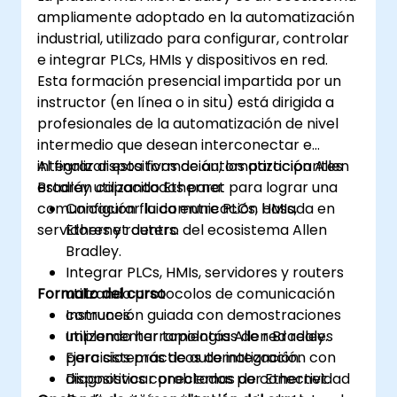
ampliamente adoptado en la automatización
industrial, utilizado para configurar, controlar
e integrar PLCs, HMIs y dispositivos en red.
Esta formación presencial impartida por un
instructor (en línea o in situ) está dirigida a
profesionales de la automatización de nivel
intermedio que desean interconectar e
integrar dispositivos de automatización Allen
Al finalizar esta formación, los participantes
Bradley utilizando Ethernet para lograr una
estarán capacitados para:
comunicación fluida entre PLCs, HMIs,
Configurar la comunicación basada en
servidores y routers.
Ethernet dentro del ecosistema Allen
Bradley.
Integrar PLCs, HMIs, servidores y routers
Formato del curso
utilizando protocolos de comunicación
comunes.
Instrucción guiada con demostraciones
Implementar topologías de red reales
utilizando herramientas Allen Bradley.
para sistemas de automatización.
Ejercicios prácticos de integración con
Diagnosticar problemas de conectividad
dispositivos conectados por Ethernet.