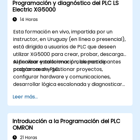
Programación y diagnóstico del PLC LS
Electric XG5000
14 Horas
Esta formación en vivo, impartida por un
instructor, en Uruguay (en línea o presencial),
está dirigida a usuarios de PLC que deseen
utilizar XG5000 para crear, probar, descargar,
supervisar y solucionar problemas de
Al finalizar esta formación, los participantes
programas de PLC.
podrán crear y gestionar proyectos,
configurar hardware y comunicaciones,
desarrollar lógica escalonada y diagnosticar
fallas del PLC.
Leer más...
Introducción a la Programación del PLC
OMRON
21 Horas