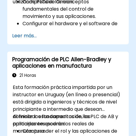
utilizando PLCs de Omron.
Comprender los conceptos
fundamentales del control de
movimiento y sus aplicaciones.
Configurar el hardware y el software de
control de movimiento en Sysmac Studio.
Leer más...
Programar y optimizar el control de
movimiento de un solo eje y de múltiples
ejes.
Programación de PLC Allen-Bradley y
Implementar estrategias de movimiento
aplicaciones en manufactura
coordinado, incluyendo interpolación y
sincronización.
21 Horas
Esta formación práctica impartida por un
instructor en Uruguay (en línea o presencial)
está dirigida a ingenieros y técnicos de nivel
principiante a intermedio que desean
dominar los fundamentos de los PLC de AB y
Al finalizar esta capacitación, los
aplicarlos en escenarios reales de
participantes podrán:
manufactura.
Comprender el rol y las aplicaciones de