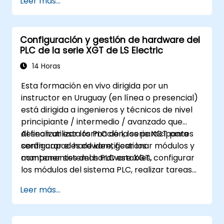
Leer más...
Crear simulaciones para ECUs y redes
CAN mediante scripting en CAPL
Monitorear, analizar y depurar el tráfico
Configuración y gestión de hardware del
CAN de manera efectiva
PLC de la serie XGT de LS Electric
14 Horas
Esta formación en vivo dirigida por un
instructor en Uruguay (en línea o presencial)
está dirigida a ingenieros y técnicos de nivel
principiante / intermedio / avanzado que
desean utilizar los PLC de la serie XGT para
Al finalizar esta formación, los participantes
configurar el hardware, gestionar módulos y
serán capaces de identificar los
mantener sistemas PLC estables.
componentes del hardware XGT, configurar
los módulos del sistema PLC, realizar tareas
de copia de seguridad y diagnóstico, y
Leer más...
diagnosticar problemas comunes de
hardware.