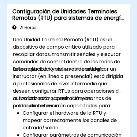
Optimizar los flujos de trabajo robóticos
Configuración de Unidades Terminales
para mejorar la eficiencia.
Remotas (RTU) para sistemas de energía
en automatización y control
21 Horas
Una Unidad Terminal Remota (RTU) es un
dispositivo de campo crítico utilizado para
recopilar datos, transmitir señales y ejecutar
comandos de control dentro de las redes de
automatización y sistemas de energía.
Esta capacitación en vivo impartida por un
instructor (en línea o presencial) está dirigida
a profesionales de nivel intermedio que
deseen configurar RTUs para operaciones de
automatización y control en entornos de
Al finalizar esta capacitación, los
celdas de potencia.
participantes estarán capacitados para:
Configurar el hardware de la RTU y
mapear correctamente los canales de
entrada/salida.
Configurar parámetros de comunicación