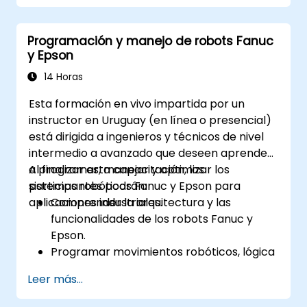
Programación y manejo de robots Fanuc
y Epson
14 Horas
Esta formación en vivo impartida por un
instructor en Uruguay (en línea o presencial)
está dirigida a ingenieros y técnicos de nivel
intermedio a avanzado que deseen aprender
a programar, manejar y optimizar los
Al finalizar esta capacitación, los
sistemas robóticos Fanuc y Epson para
participantes podrán:
aplicaciones industriales.
Comprender la arquitectura y las
funcionalidades de los robots Fanuc y
Epson.
Programar movimientos robóticos, lógica
e integraciones con sensores.
Leer más...
Implementar protocolos de seguridad y
técnicas de solución de problemas.