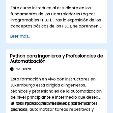
Este curso introduce al estudiante en los
fundamentos de los Controladores Lógicos
Programables (PLC). Tras la exposición de los
conceptos básicos de los PLCs, se aprenden y
practican las instrucciones del diagrama de
Leer más...
escalera básicas en tareas de
Automatización Industrial. Público objetivo -
Especialistas Eléctricos - Ingenieros
Python para Ingenieros y Profesionales de
Mecánicos - Programadores con interés en
Automatización
Automatización Industrial
24 Horas
Esta formación en vivo con instructores en
Luxemburgo está dirigida a ingenieros,
técnicos y profesionales de la automatización
de nivel principiante e intermedio que desean
utilizar Python para resolver problemas
Al finalizar esta formación, los participantes
técnicos, automatizar tareas repetitivas y
podrán: