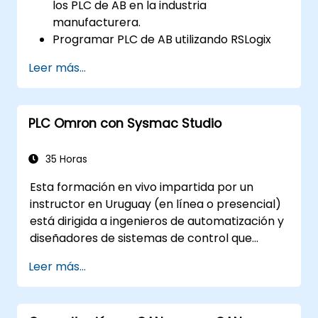
los PLC de AB en la industria
manufacturera.
Programar PLC de AB utilizando RSLogix
5000/Studio 5000.
Leer más...
Diagnosticar problemas comunes y
realizar mantenimiento en sistemas PLC.
Diseñar e implementar un sistema
PLC Omron con Sysmac Studio
controlado por PLC para un proceso de
manufactura.
Demostrar competencia en la
35 Horas
programación de PLC a través de un
Esta formación en vivo impartida por un
proyecto práctico.
instructor en Uruguay (en línea o presencial)
está dirigida a ingenieros de automatización y
diseñadores de sistemas de control que
deseen configurar, programar y poner en
Leer más...
servicio sistemas Omron Sysmac abarcando
los controladores NJ/NX, redes EtherCAT,
drives servo G5/1S/1SA, HMI de la serie NA y