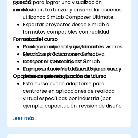
Quest 3 para lograr una visualización
podrán:
inmersiva.
Modelar, texturizar y ensamblar escenas
utilizando SimLab Composer Ultimate.
Exportar proyectos desde SimLab a
formatos compatibles con realidad
Formato del curso
virtual.
Configurar, operar y gestionar los visores
Ponencias interactivas y debates.
Meta Quest 3 de manera efectiva.
Ejercicios prácticos con SimLab
Integrar el contenido de SimLab
Composer y Meta Quest 3.
Composer con Meta Quest 3 para casos
Implementación en laboratorio en vivo y
Opciones de personalización del curso
prácticos de VR.
demostraciones guiadas de VR.
Este curso puede adaptarse para
centrarse en aplicaciones de realidad
virtual específicas por industria (por
ejemplo, capacitación, revisión de diseño
o simulación). Por favor, contáctenos
Leer más...
para organizarlo.