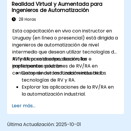
Realidad Virtual y Aumentada para
Ingenieros de Automatización
28 Horas
Esta capacitación en vivo con instructor en
Uruguay (en línea o presencial) está dirigida a
ingenieros de automatización de nivel
intermedio que desean utilizar tecnologías de
RV y RA para diseñar, desarrollar e
Al finalizar esta capacitación, los
implementar soluciones de RV/RA en
participantes podrán:
contextos de automatización industrial.
Comprender los fundamentos de las
tecnologías de RV y RA.
Explorar las aplicaciones de la RV/RA en
la automatización industrial.
Obtener experiencia práctica con
Leer más...
herramientas y software de RV/RA.
Aprender a diseñar y desarrollar
soluciones de RV/RA para proyectos de
Última Actualización:
2025-10-01
automatización.