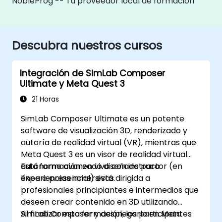
NobleProg -- Tu proveedor local de formación
Descubra nuestros cursos
Integración de SimLab Composer
Ultimate y Meta Quest 3
21 Horas
SimLab Composer Ultimate es un potente
software de visualización 3D, renderizado y
autoría de realidad virtual (VR), mientras que
Meta Quest 3 es un visor de realidad virtual
autónomo avanzado diseñado para
Esta formación en vivo con instructor (en
experiencias inmersivas.
línea o presencial) está dirigida a
profesionales principiantes e intermedios que
deseen crear contenido en 3D utilizando
SimLab Composer y desplegarlo en Meta
Al finalizar esta formación, los participantes