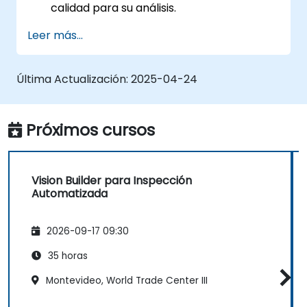
calidad para su análisis.
Implementar decisiones basadas en
Leer más...
lógica para la detección de defectos y
validación del proceso.
Generar informes de inspección y
Última Actualización:
2025-04-24
optimizar el rendimiento del sistema.
Próximos cursos
Vision Builder para Inspección
Automatizada
2026-09-17 09:30
35 horas
Montevideo, World Trade Center III