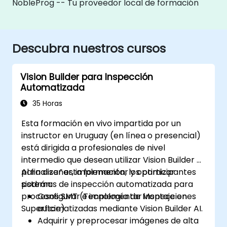
NobleProg -- Tu proveedor local de formación
Descubra nuestros cursos
Vision Builder para Inspección
Automatizada
35 Horas
Esta formación en vivo impartida por un
instructor en Uruguay (en línea o presencial)
está dirigida a profesionales de nivel
intermedio que desean utilizar Vision Builder AI
para diseñar, implementar y optimizar
Al finalizar esta formación, los participantes
sistemas de inspección automatizada para
podrán:
procesos SMT (Tecnología de Montaje en
Configurar e implementar inspecciones
Superficie).
automatizadas mediante Vision Builder AI.
Adquirir y preprocesar imágenes de alta