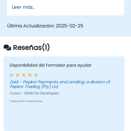
Desarrollar aplicaciones personalizadas
Leer más...
dentro del ecosistema de XWiki.
Integrar XWiki con sistemas externos y
bases de datos.
Última Actualización:
2025-02-25
Reseñas(1)
Disponibilidad del formador para ayudar
Zaid - Pepkor Payments and Lending, a division of
Pepkor Trading (Pty) Ltd
Curso - XWiki for Developers
Traducción Automática