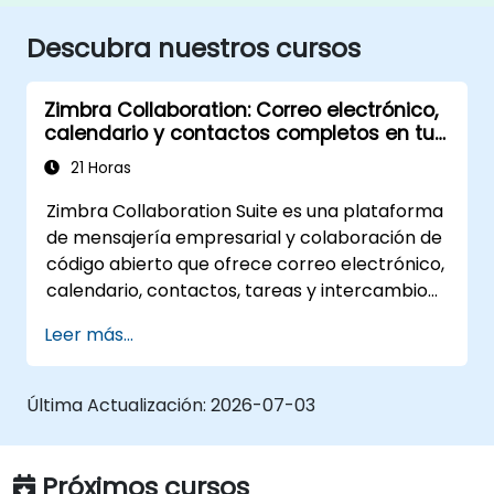
Descubra nuestros cursos
Zimbra Collaboration: Correo electrónico,
calendario y contactos completos en tus
servidores
21 Horas
Zimbra Collaboration Suite es una plataforma
de mensajería empresarial y colaboración de
código abierto que ofrece correo electrónico,
calendario, contactos, tareas y intercambio
de archivos en una interfaz web unificada.
Leer más...
Sirve como una alternativa directa y
autogestionada a Microsoft Exchange y
Google Workspace.
Última Actualización:
2026-07-03
Próximos cursos