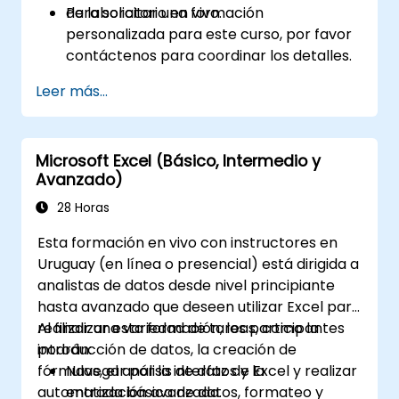
de laboratorio en vivo.
Para solicitar una formación
Permite compartir y colaborar en datos en
personalizada para este curso, por favor
tiempo real, lo que permite a varios usuarios
contáctenos para coordinar los detalles.
trabajar simultáneamente en los mismos
datos. 7. Automatización de tareas: Posibilidad
Leer más...
de crear macros y automatizar tareas
utilizando el lenguaje de programación VBA
(Visual Basic for Applications). Excel se utiliza
Microsoft Excel (Básico, Intermedio y
ampliamente en diversos campos, desde los
Avanzado)
negocios hasta la ciencia y la educación. Sus
28 Horas
versátiles funciones permiten analizar datos,
generar informes, presupuestar, elaborar
Esta formación en vivo con instructores en
calendarios, gestionar información y mucho
Uruguay (en línea o presencial) está dirigida a
más.
analistas de datos desde nivel principiante
hasta avanzado que deseen utilizar Excel para
realizar una variedad de tareas, como la
Al finalizar esta formación, los participantes
introducción de datos, la creación de
podrán:
fórmulas, el análisis de datos y la
Navegar por la interfaz de Excel y realizar
automatización avanzada.
entrada básica de datos, formateo y