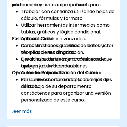
intermedias y avanzadas de Excel.
participantes estarán preparados para:
Trabajar con confianza utilizando hojas de
cálculo, fórmulas y formato.
Utilizar herramientas intermedias como
tablas, gráficos y lógica condicional.
Formato del Curso
Aplicar funciones avanzadas,
características de análisis de datos y
Demostraciones guiadas por el instructor
técnicas de automatización.
y explicaciones dirigidas.
Crear hojas de trabajo profesionales que
Ejercicios extensivos en cuadernos de
apoyen la toma de decisiones
trabajo y práctica manual.
Opciones de Personalización del Curso
empresariales.
Actividades prácticas de laboratorio
utilizando escenarios reales de hojas de
Para una cobertura adaptada a los flujos
cálculo.
de trabajo de su departamento,
contáctenos para organizar una versión
personalizada de este curso.
Leer más...