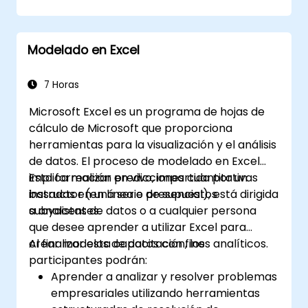
Modelado en Excel
7 Horas
Microsoft Excel es un programa de hojas de
cálculo de Microsoft que proporciona
herramientas para la visualización y el análisis
de datos. El proceso de modelado en Excel
implica realizar predicciones cuantitativas
Esta formación en vivo, impartida por un
basadas en una serie de supuestos
instructor (en línea o presencial), está dirigida
subyacentes.
a analistas de datos o a cualquier persona
que desee aprender a utilizar Excel para
crear modelos de datos con fines analíticos.
Al finalizar esta capacitación, los
participantes podrán:
Aprender a analizar y resolver problemas
empresariales utilizando herramientas