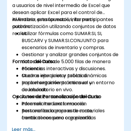
a usuarios de nivel intermedio de Excel que
desean aplicar Excel para el control de
inventario, presupuestos, informes y
Al finalizar esta formación, los participantes
automatización utilizando conjuntos de datos
podrán:
reales.
Utilizar fórmulas como SUMAR.SI, SI,
BUSCARV y SUMAR.SI.CONJUNTO para
escenarios de inventario y compras.
Gestionar y analizar grandes conjuntos de
Formato del Curso
datos de más de 5.000 filas de manera
eficiente.
Ponencias interactivas y discusiones.
Crear e interpretar tablas dinámicas
Muchas ejercicios y práctica.
para el seguimiento mensual y
Implementación práctica en un entorno
acumulado.
de laboratorio en vivo.
Opciones de Personalización del Curso
Automatizar tareas repetitivas de
informes mediante macros.
Para solicitar una formación
Rastrear las compras de materiales
personalizada para este curso,
frente al consumo con plantillas
contáctenos para organizarla.
estructuradas.
Leer más...