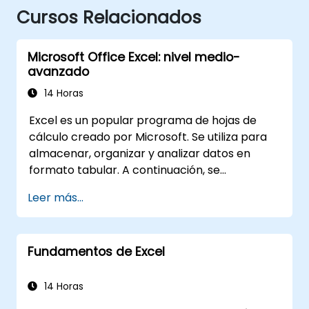
Cursos Relacionados
Microsoft Office Excel: nivel medio-
avanzado
14 Horas
Excel es un popular programa de hojas de
cálculo creado por Microsoft. Se utiliza para
almacenar, organizar y analizar datos en
formato tabular. A continuación, se
presentan algunas características y
Leer más...
funciones clave de Excel: 1. Hojas de cálculo:
Consiste en hojas, donde cada hoja es una
matriz compuesta por celdas dispuestas en
Fundamentos de Excel
filas y columnas. Permite crear varias hojas
dentro de un mismo archivo, lo que facilita la
organización de diferentes conjuntos de
14 Horas
datos. 2. Cálculos y fórmulas: Permite realizar