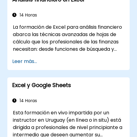
visualizaciones de datos.
Utilizar la validación de datos y el formato
condicional de Excel para garantizar la
14 Horas
calidad de los datos y resaltar
La formación de Excel para análisis financiero
percepciones clave sobre ellos.
abarca las técnicas avanzadas de hojas de
Utilizar las funciones de importación y
cálculo que los profesionales de las finanzas
exportación de datos de Excel para
necesitan: desde funciones de búsqueda y
conectarse a fuentes de datos externas y
lookup, fórmulas de coincidencia y gráficos
compartir información con otras
Leer más...
dinámicos, hasta formato condicional, flujos
personas.
de trabajo con datos externos y análisis de
valores. Profundiza en enfoques prácticos
Excel y Google Sheets
para evaluar conceptos de valor del dinero
en el tiempo, identificar tendencias del
mercado, construir modelos de pronóstico
14 Horas
financiero y aprovechar el conjunto completo
Esta formación en vivo impartida por un
de herramientas analíticas de Excel para
instructor en Uruguay (en línea o in situ) está
cálculos financieros complejos e informes.
dirigida a profesionales de nivel principiante a
intermedio que deseen aumentar su