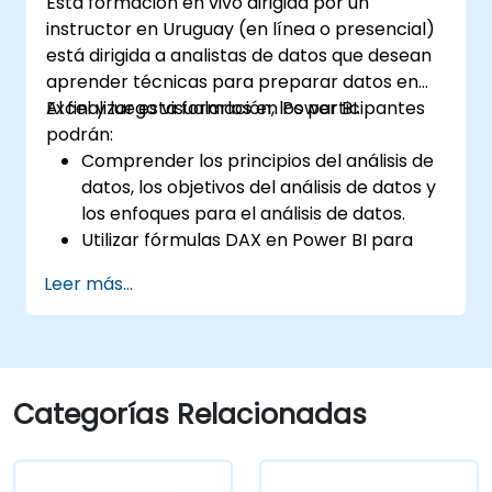
Esta formación en vivo dirigida por un
instructor en Uruguay (en línea o presencial)
está dirigida a analistas de datos que desean
aprender técnicas para preparar datos en
Excel y luego visualarlos en Power BI.
Al finalizar esta formación, los participantes
podrán:
Comprender los principios del análisis de
datos, los objetivos del análisis de datos y
los enfoques para el análisis de datos.
Utilizar fórmulas DAX en Power BI para
cálculos complejos.
Leer más...
Crear y utilizar visualizaciones e gráficos
para casos específicos de análisis.
Importar con Power View para pasar de
Power BI basado en Excel a Power BI
independiente.
Categorías Relacionadas