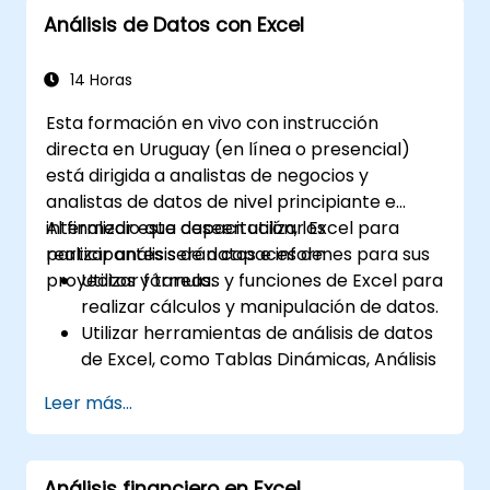
Análisis de Datos con Excel
14 Horas
Esta formación en vivo con instrucción
directa en Uruguay (en línea o presencial)
está dirigida a analistas de negocios y
analistas de datos de nivel principiante e
intermedio que deseen utilizar Excel para
Al finalizar esta capacitación, los
realizar análisis de datos e informes para sus
participantes serán capaces de:
proyectos y tareas.
Utilizar fórmulas y funciones de Excel para
realizar cálculos y manipulación de datos.
Utilizar herramientas de análisis de datos
de Excel, como Tablas Dinámicas, Análisis
de Qué pasa si y Pronósticos, para
Leer más...
resumir y visualizar datos.
Utilizar gráficos y tablas dinámicas de
Excel para crear y personalizar
Análisis financiero en Excel