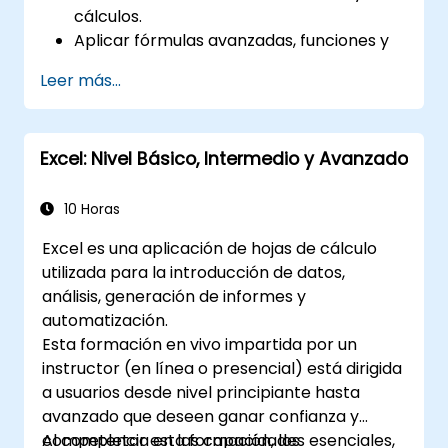
cálculos.
Aplicar fórmulas avanzadas, funciones y
formato condicional para el análisis de
Leer más...
datos.
Crear y gestionar tablas dinámicas e
gráficos para la visualización de datos.
Excel: Nivel Básico, Intermedio y Avanzado
Utilizar herramientas como Power Query
y Power Pivot para realizar análisis de
datos.
10 Horas
Automatizar tareas utilizando macros y
Excel es una aplicación de hojas de cálculo
VBA para optimizar los flujos de trabajo.
utilizada para la introducción de datos,
análisis, generación de informes y
automatización.
Esta formación en vivo impartida por un
instructor (en línea o presencial) está dirigida
a usuarios desde nivel principiante hasta
avanzado que deseen ganar confianza y
competencia en las capacidades esenciales,
Al completar esta formación, los