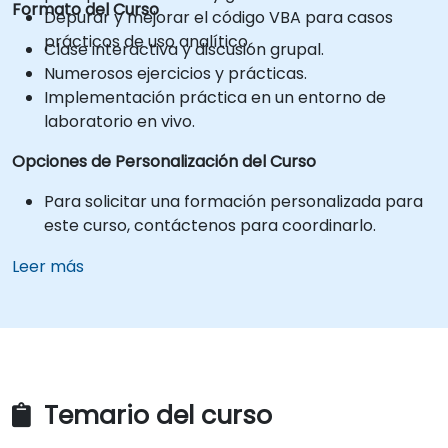
Formato del Curso
Depurar y mejorar el código VBA para casos
prácticos de uso analítico.
Clase interactiva y discusión grupal.
Numerosos ejercicios y prácticas.
Implementación práctica en un entorno de
laboratorio en vivo.
Opciones de Personalización del Curso
Para solicitar una formación personalizada para
este curso, contáctenos para coordinarlo.
Leer más
Temario del curso