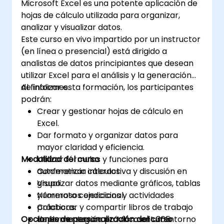
Microsoft Excel es una potente aplicación de
diversos cálculos matemáticos, estadísticos y
hojas de cálculo utilizada para organizar,
lógicos mediante fórmulas. Cuenta con una
analizar y visualizar datos.
amplia gama de funciones integradas, como
Este curso en vivo impartido por un instructor
SUMA, PROMEDIO, MAX, MIN, SI, BUSCARV, etc.
(en línea o presencial) está dirigido a
3. Formato y apariencia de los datos: Ofrece
analistas de datos principiantes que desean
herramientas para dar formato a los datos,
utilizar Excel para el análisis y la generación
incluyendo cambios en la fuente, el color y el
de informes.
Al finalizar esta formación, los participantes
estilo, además de la creación de gráficos,
podrán:
tablas dinámicas y diagramas. 4. Ordenar,
Crear y gestionar hojas de cálculo en
filtrar y agrupar: Permite ordenar datos según
Excel.
criterios específicos. Posibilita filtrar datos
Dar formato y organizar datos para
para mostrar únicamente información
mayor claridad y eficiencia.
seleccionada. Ofrece la capacidad de
Modalidad del curso
Utilizar fórmulas y funciones para
agrupar los datos en función de las
automatizar cálculos.
Conferencia interactiva y discusión en
necesidades. 5. Análisis de datos:
Visualizar datos mediante gráficos, tablas
grupo.
Herramientas para realizar análisis
y formato condicional.
Numerosos ejercicios y actividades
avanzados, como análisis de escenarios,
Colaborar y compartir libros de trabajo
prácticas.
tendencias y pronósticos, además de la
Opciones de personalización del curso
de forma segura en Microsoft 365.
Implementación práctica en un entorno
creación de macros. 6. Compartir datos: