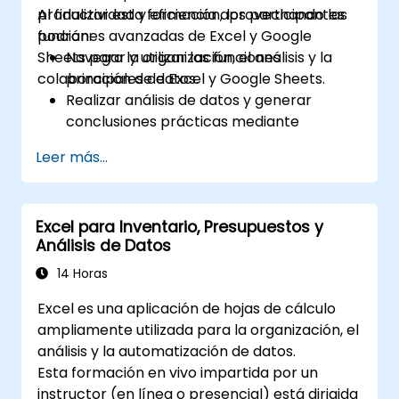
productividad y eficiencia aprovechando las
Al finalizar esta formación, los participantes
funciones avanzadas de Excel y Google
podrán:
Sheets para la organización, el análisis y la
Navegar y utilizar las funciones
colaboración de datos.
principales de Excel y Google Sheets.
Realizar análisis de datos y generar
conclusiones prácticas mediante
técnicas avanzadas de hojas de cálculo.
Leer más...
Colaborar en tiempo real usando Google
Sheets para un trabajo en equipo sin
interrupciones.
Excel para Inventario, Presupuestos y
Crear plantillas reutilizables para
Análisis de Datos
informes, seguimiento y gestión de
proyectos.
14 Horas
Excel es una aplicación de hojas de cálculo
ampliamente utilizada para la organización, el
análisis y la automatización de datos.
Esta formación en vivo impartida por un
instructor (en línea o presencial) está dirigida