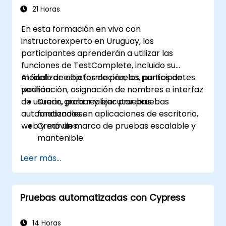
21 Horas
En esta formación en vivo con
instructorexperto en Uruguay, los
participantes aprenderán a utilizar las
funciones de TestComplete, incluido su
modelo de objetos de prueba, puntos de
Al finalizar esta formación, los participantes
verificación, asignación de nombres e interfaz
podrán:
de usuario, para realizar pruebas
Crear, grabar y ejecutar pruebas
automatizadas en aplicaciones de escritorio,
funcionales.
web y móviles.
Crear un marco de pruebas escalable y
mantenible.
Crear puntos de verificación, adaptar las
Leer más...
pruebas a múltiples dispositivos y analizar
los resultados de las pruebas.
Utilizar las extensiones de scripting de
Pruebas automatizadas con Cypress
TestComplete.
14 Horas