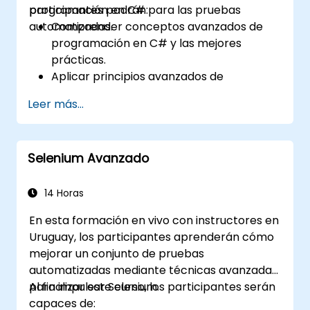
programación en C# para las pruebas
participantes podrán:
automatizadas.
Comprender conceptos avanzados de
programación en C# y las mejores
prácticas.
Aplicar principios avanzados de
programación orientada a objetos para
Leer más...
crear soluciones de automatización
eficientes y flexibles.
Diseñar y desarrollar marcos de
Selenium Avanzado
automatización modulares y reutilizables
utilizando las mejores prácticas de la
industria.
14 Horas
En esta formación en vivo con instructores en
Uruguay, los participantes aprenderán cómo
mejorar un conjunto de pruebas
automatizadas mediante técnicas avanzadas
para impulsar Selenium.
Al finalizar este curso, los participantes serán
capaces de: