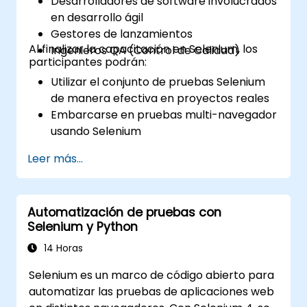
Desarrolladores de software involucrados
en desarrollo ágil
Gestores de lanzamientos
Al finalizar la capacitación en Selenium, los
Ingenieros QA (Control de Calidad)
participantes podrán:
Utilizar el conjunto de pruebas Selenium
de manera efectiva en proyectos reales
Embarcarse en pruebas multi-navegador
usando Selenium
Distribuir las pruebas utilizando Selenium
Leer más...
Grid
Ejecutar pruebas de regresión con
Selenium en Jenkins
Automatización de pruebas con
Preparar informes de prueba e informes
Selenium y Python
periódicos usando Jenkins
14 Horas
Selenium es un marco de código abierto para
automatizar las pruebas de aplicaciones web