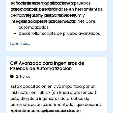
conocimientos y habilidades en pruebas
Al finalizar esta capacitación, los
automatizadas, centrándose en herramientas
participantes podrán:
como Selenium, TestComplete e
Configurar y preparar Selenium y
integrándolas con Oracle APEX y .Net Core.
TestComplete para pruebas
automatizadas.
Desarrollar scripts de prueba avanzados
y marcos de trabajo.
Leer más...
Integrar las pruebas automatizadas con
aplicaciones Oracle APEX y .Net Core.
Aplicar técnicas de aprendizaje
C# Avanzado para Ingenieros de
automático para mejorar la
Pruebas de Automatización
automatización de pruebas.
Transitar eficazmente desde las pruebas
21 Horas
manuales hacia las automáticas.
Esta capacitación en vivo impartida por un
Gestionar proyectos de prueba
instructor en <ubic> (en línea o presencial)
externalizados y mantener los
está dirigida a ingenieros de pruebas de
estándares de calidad.
automatización experimentados que desean
aprender conceptos avanzados de
Al finalizar esta capacitación, los