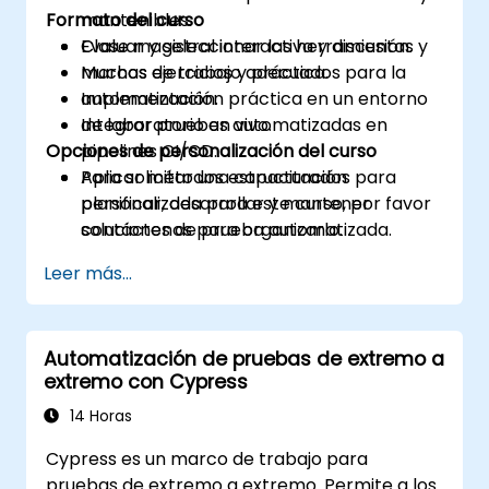
Formato del curso
mantenibles.
Evaluar y seleccionar las herramientas y
Clase magistral interactiva y discusión.
marcos de trabajo adecuados para la
Muchas ejercicios y práctica.
automatización.
Implementación práctica en un entorno
Integrar pruebas automatizadas en
de laboratorio en vivo.
Opciones de personalización del curso
pipelines CI/CD.
Aplicar métodos estructurados para
Para solicitar una capacitación
planificar, desarrollar y mantener
personalizada para este curso, por favor
soluciones de prueba automatizada.
contáctenos para organizarlo.
Practicar con simulaciones de examen y
Leer más...
familiarizarse con los formatos reales de
prueba.
Automatización de pruebas de extremo a
extremo con Cypress
14 Horas
Cypress es un marco de trabajo para
pruebas de extremo a extremo. Permite a los