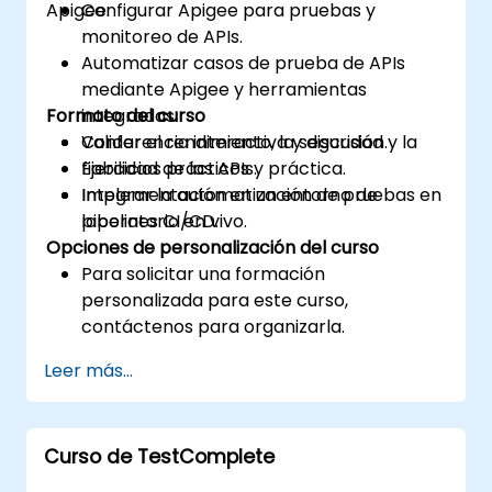
Apigee.
Configurar Apigee para pruebas y
monitoreo de APIs.
Automatizar casos de prueba de APIs
mediante Apigee y herramientas
Formato del curso
integradas.
Validar el rendimiento, la seguridad y la
Conferencia interactiva y discusión.
fiabilidad de las APIs.
Ejercicios prácticos y práctica.
Integrar la automatización de pruebas en
Implementación en un entorno de
pipelines CI/CD.
laboratorio en vivo.
Opciones de personalización del curso
Para solicitar una formación
personalizada para este curso,
contáctenos para organizarla.
Leer más...
Curso de TestComplete