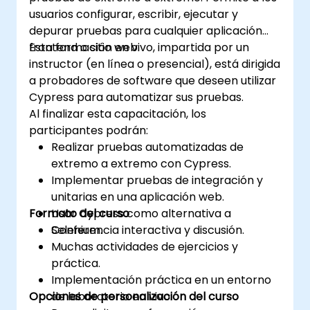
usuarios configurar, escribir, ejecutar y
depurar pruebas para cualquier aplicación
frontend o sitio web.
Esta formación en vivo, impartida por un
instructor (en línea o presencial), está dirigida
a probadores de software que deseen utilizar
Cypress para automatizar sus pruebas.
Al finalizar esta capacitación, los
participantes podrán:
Realizar pruebas automatizadas de
extremo a extremo con Cypress.
Implementar pruebas de integración y
unitarias en una aplicación web.
Formato del curso
Usar Cypress como alternativa a
Selenium.
Conferencia interactiva y discusión.
Muchas actividades de ejercicios y
práctica.
Implementación práctica en un entorno
Opciones de personalización del curso
de laboratorio en vivo.