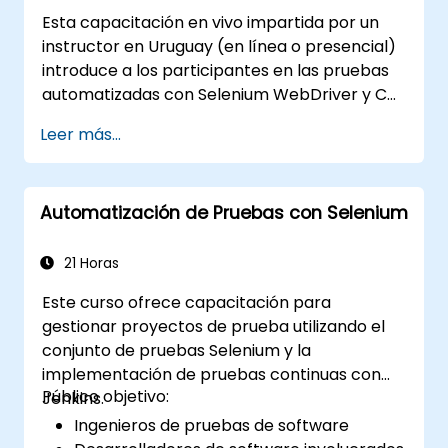
Selenium, te invitamos a consultar:
Esta capacitación en vivo impartida por un
Introducción a Selenium
instructor en Uruguay (en línea o presencial)
(https://www.nobleprog.com/introduction-
introduce a los participantes en las pruebas
selenium-training)
.
automatizadas con Selenium WebDriver y C#
en Visual Studio. Si no tienes experiencia en
Leer más...
programación con C# o deseas repasarla,
consulta el curso: C# para Ingenieros de
Pruebas de Automatización.
Automatización de Pruebas con Selenium
21 Horas
Este curso ofrece capacitación para
gestionar proyectos de prueba utilizando el
conjunto de pruebas Selenium y la
implementación de pruebas continuas con
Público objetivo:
Jenkins.
Ingenieros de pruebas de software