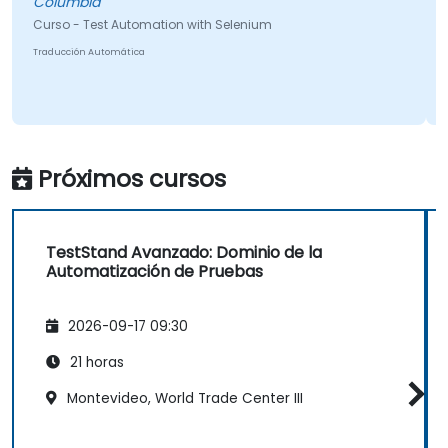
Columbia
C
Curso - Test Automation with Selenium
T
Traducción Automática
Próximos cursos
TestStand Avanzado: Dominio de la
Automatización de Pruebas
2026-09-17 09:30
21 horas
Montevideo, World Trade Center III