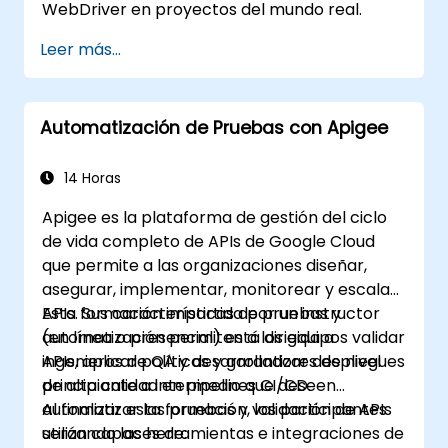
WebDriver en proyectos del mundo real.
Leer más...
Automatización de Pruebas con Apigee
14 Horas
Apigee es la plataforma de gestión del ciclo
de vida completo de APIs de Google Cloud
que permite a las organizaciones diseñar,
asegurar, implementar, monitorear y escalar
APIs. Sus características de pruebas y
Esta formación impartida por un instructor
automatización permiten a los equipos validar
(en línea o presencial) está dirigida a
APIs, aplicar políticas y garantizar despliegues
ingenieros de QA y desarrolladores de nivel
de alta calidad en pipelines CI/CD.
principiante a intermedio que deseen
automatizar las pruebas y validación de APIs
Al finalizar esta formación, los participantes
utilizando las herramientas e integraciones de
serán capaces de: