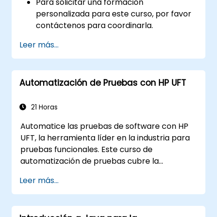
Para solicitar una formación
personalizada para este curso, por favor
contáctenos para coordinarla.
Leer más...
Automatización de Pruebas con HP UFT
21 Horas
Automatice las pruebas de software con HP
UFT, la herramienta líder en la industria para
pruebas funcionales. Este curso de
automatización de pruebas cubre la
grabación y reproducción de secuencias de
Leer más...
comandos, identificación de objetos, pruebas
parametrizadas, acciones reutilizables,
pruebas de aplicaciones web y validación de