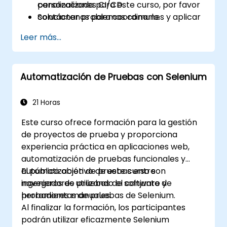
canalizaciones CI/CD.
personalizada para este curso, por favor
Solucionar problemas comunes y aplicar
contáctenos para coordinarlo.
las mejores prácticas para la estabilidad
Leer más...
de la automatización.
Automatización de Pruebas con Selenium
21 Horas
Este curso ofrece formación para la gestión
de proyectos de prueba y proporciona
experiencia práctica en aplicaciones web,
automatización de pruebas funcionales y
automatización de pruebas entre
El público objetivo de este curso son
navegadores utilizando el conjunto de
ingenieros de pruebas de software y
herramientas de pruebas de Selenium.
probadores manuales.
Al finalizar la formación, los participantes
podrán utilizar eficazmente Selenium