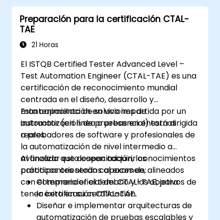
scripts de prueba, identificando elementos
Preparación para la certificación CTAL-
nativos y web, y generando informes
TAE
detallados de las pruebas. Ideal para
ingenieros de QA y profesionales de las
21 Horas
pruebas que buscan añadir habilidades de
El ISTQB Certified Tester Advanced Level –
automatización y prueba móvil a su conjunto
Test Automation Engineer (CTAL-TAE) es una
de competencias. Punto de partida perfecto
certificación de reconocimiento mundial
para la certificación en Appium y el avance
centrada en el diseño, desarrollo y
profesional en el aseguramiento de calidad
mantenimiento de soluciones de
Esta capacitación en vivo impartida por un
móvil.
automatización de pruebas en entornos
instructor (en línea o presencial) está dirigida
reales.
a probadores de software y profesionales de
la automatización de nivel intermedio a
avanzado que deseen adquirir conocimientos
Al finalizar esta capacitación, los
prácticos orientados al examen, alineados
participantes serán capaces de:
con el temario oficial del CTAL-TAE, para
Comprender el temario y los objetivos de
tener éxito en su certificación.
la certificación CTAL-TAE.
Diseñar e implementar arquitecturas de
automatización de pruebas escalables y