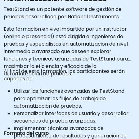
TestStand es un potente software de gestión de
pruebas desarrollado por National Instruments.
Esta formación en vivo impartida por un instructor
(online o presencial) está dirigida a ingenieros de
pruebas y especialistas en automatización de nivel
intermedio a avanzado que deseen explorar
funciones y técnicas avanzadas de TestStand para
maximizar la eficiencia y eficacia de la
Al final de esta formación, los participantes serán
automatización de pruebas.
capaces de:
Utilizar las funciones avanzadas de TestStand
para optimizar los flujos de trabajo de
automatización de pruebas.
Personalizar interfaces de usuario y desarrollar
secuencias de prueba avanzadas.
Implementar técnicas avanzadas de
Formato del curso
procesamiento de resultados y generación de