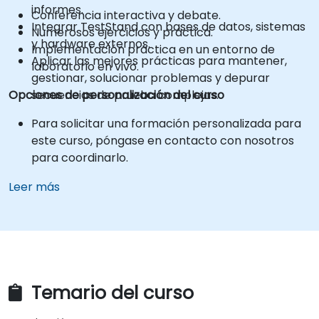
informes.
Conferencia interactiva y debate.
Integrar TestStand con bases de datos, sistemas
Numerosos ejercicios y práctica.
y hardware externos.
Implementación práctica en un entorno de
Aplicar las mejores prácticas para mantener,
laboratorio en vivo.
gestionar, solucionar problemas y depurar
Opciones de personalización del curso
secuencias de prueba complejas.
Para solicitar una formación personalizada para
este curso, póngase en contacto con nosotros
para coordinarlo.
Leer más
Temario del curso