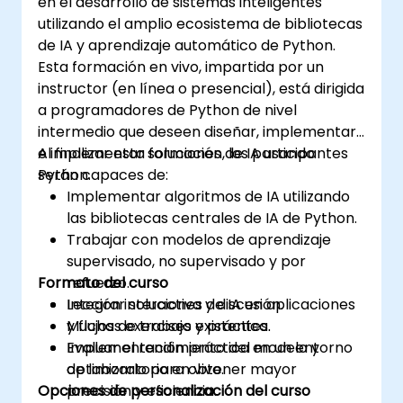
en el desarrollo de sistemas inteligentes
que buscan una certificación en ciencia de
utilizando el amplio ecosistema de bibliotecas
datos con Python y formación analítica
de IA y aprendizaje automático de Python.
orientada a la inserción laboral.
Esta formación en vivo, impartida por un
instructor (en línea o presencial), está dirigida
a programadores de Python de nivel
intermedio que deseen diseñar, implementar
e implementar soluciones de IA usando
Al finalizar esta formación, los participantes
Python.
serán capaces de:
Implementar algoritmos de IA utilizando
las bibliotecas centrales de IA de Python.
Trabajar con modelos de aprendizaje
supervisado, no supervisado y por
Formato del curso
refuerzo.
Integrar soluciones de IA en aplicaciones
Lección interactiva y discusión.
y flujos de trabajo existentes.
Muchas exercises y práctica.
Evaluar el rendimiento del modelo y
Implementación práctica en un entorno
optimizarlo para obtener mayor
de laboratorio en vivo.
Opciones de personalización del curso
precisión y eficiencia.