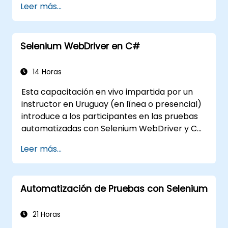
Leer más...
Aprender a construir modelos de datos y
esquemas basados en Pydantic y
OpenAPI.
Selenium WebDriver en C#
Conectar las API a una base de datos
utilizando SQLAlchemy.
Implementar seguridad y autenticación
14 Horas
en las API aprovechando las
Esta capacitación en vivo impartida por un
herramientas que ofrece FastAPI.
instructor en Uruguay (en línea o presencial)
Generar imágenes de contenedores e
introduce a los participantes en las pruebas
implementar las API web en un servidor
automatizadas con Selenium WebDriver y C#
en la nube.
en Visual Studio. Si no tienes experiencia en
Leer más...
programación con C# o deseas repasarla,
consulta el curso: C# para Ingenieros de
Pruebas de Automatización.
Automatización de Pruebas con Selenium
21 Horas