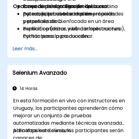
Opciones de personalización del curso
Construir código bien probado con
Proyecto final integrador que combina
pytest, pruebas basadas en propiedades
patrones, pruebas e implementación.
Para solicitar una formación
y pipelines de CI.
personalizada o enfocada en un área
Perfilar, optimizar y blindar aplicaciones
específica (datos, web o infraestructura),
Python para la producción.
contáctenos para coordinar.
Empaquetar, distribuir e implementar
Leer más...
proyectos Python utilizando
herramientas modernas y contenedores.
Selenium Avanzado
14 Horas
En esta formación en vivo con instructores en
Uruguay, los participantes aprenderán cómo
mejorar un conjunto de pruebas
automatizadas mediante técnicas avanzadas
para impulsar Selenium.
Al finalizar este curso, los participantes serán
capaces de: