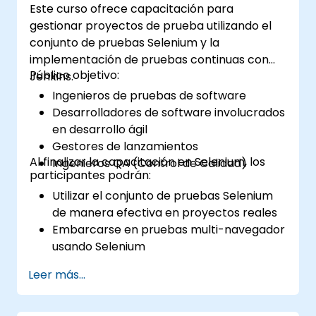
Este curso ofrece capacitación para
gestionar proyectos de prueba utilizando el
conjunto de pruebas Selenium y la
implementación de pruebas continuas con
Público objetivo:
Jenkins.
Ingenieros de pruebas de software
Desarrolladores de software involucrados
en desarrollo ágil
Gestores de lanzamientos
Al finalizar la capacitación en Selenium, los
Ingenieros QA (Control de Calidad)
participantes podrán:
Utilizar el conjunto de pruebas Selenium
de manera efectiva en proyectos reales
Embarcarse en pruebas multi-navegador
usando Selenium
Distribuir las pruebas utilizando Selenium
Leer más...
Grid
Ejecutar pruebas de regresión con
Selenium en Jenkins