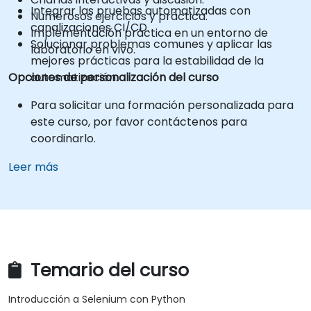
Integrar las pruebas automatizadas con
Numerosos ejercicios y práctica.
canalizaciones CI/CD.
Implementación práctica en un entorno de
Solucionar problemas comunes y aplicar las
laboratorio en vivo.
mejores prácticas para la estabilidad de la
Opciones de personalización del curso
automatización.
Para solicitar una formación personalizada para
este curso, por favor contáctenos para
coordinarlo.
Leer más
Temario del curso
Introducción a Selenium con Python