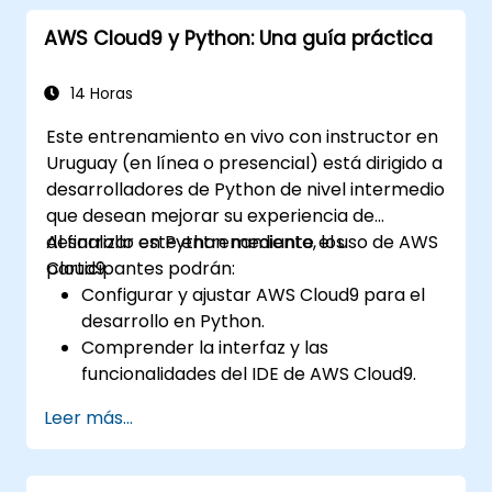
(clasificación y regresión), aprendizaje no
AWS Cloud9 y Python: Una guía práctica
supervisado (agrupamiento y detección de
anomalías) y arquitecturas avanzadas de
redes neuronales. Examina métodos
14 Horas
probados para trabajar con scikit-learn,
Este entrenamiento en vivo con instructor en
Apache Spark MLlib y cuadernos Jupyter en
Uruguay (en línea o presencial) está dirigido a
el desarrollo práctico de IA. Ayuda a los
desarrolladores de Python de nivel intermedio
profesionales a implementar modelos de
que desean mejorar su experiencia de
aprendizaje automático funcionales, evaluar
desarrollo en Python mediante el uso de AWS
Al finalizar este entrenamiento, los
las limitaciones de los algoritmos y completar
Cloud9.
participantes podrán:
proyectos aplicados para resolver
Configurar y ajustar AWS Cloud9 para el
problemas del mundo real.
desarrollo en Python.
Comprender la interfaz y las
funcionalidades del IDE de AWS Cloud9.
Escribir, depurar e implementar
Leer más...
aplicaciones Python en AWS Cloud9.
Colaborar con otros desarrolladores
utilizando la plataforma AWS Cloud9.