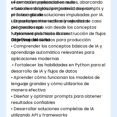
se centra en aplicaciones reales, abarcando
• Formación presencial en aula
el uso de modelos, la ingeniería de prompts y
• Sesiones dirigidas por instructores con
el desarrollo de soluciones impulsadas por IA.
práctica guiada
Los participantes realizarán ejercicios
• Discusiones interactivas y estudios de caso
progresivos que van desde los conceptos
del mundo real
fundamentales hasta la construcción de flujos
• Ejercicios prácticos diarios
de trabajo de IA listos para producción.
Objetivos del curso
• Comprender los conceptos básicos de IA y
aprendizaje automático relevantes para
aplicaciones modernas
• Fortalecer las habilidades en Python para el
desarrollo de IA y flujos de datos
• Aprender cómo funcionan los modelos de
lenguaje grandes y cómo utilizarlos de
manera efectiva
• Diseñar y optimizar prompts para obtener
resultados confiables
• Desarrollar soluciones completas de IA
utilizando API y frameworks