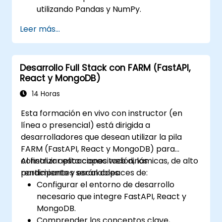
utilizando Pandas y NumPy.
Realizar operaciones avanzadas de
Leer más...
transformación, ordenación y filtrado de
datos.
Realizar operaciones de agregación y
Desarrollo Full Stack con FARM (FastAPI,
analizar series temporales.
React y MongoDB)
Visualizar los datos mediante Matplotlib y
otras bibliotecas de visualización.
14 Horas
Depurar y optimizar su código de análisis
Esta formación en vivo con instructor (en
de datos.
línea o presencial) está dirigida a
desarrolladores que desean utilizar la pila
FARM (FastAPI, React y MongoDB) para
construir aplicaciones web dinámicas, de alto
Al finalizar esta capacitación, los
rendimiento y escalables.
participantes serán capaces de:
Configurar el entorno de desarrollo
necesario que integre FastAPI, React y
MongoDB.
Comprender los conceptos clave,