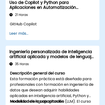
Uso de Copilot y Python para
Integrar AWS Cloud9 con otros servicios
Aplicaciones en Automatización
de AWS para implementaciones
Industrial
avanzadas.
21 Horas
GitHub Copilot
Leer más...
Ingeniería personalizada de inteligencia
artificial aplicada y modelos de lenguaje
grandes con Python
35 Horas
Descripción general del curso
Esta formación práctica está diseñada para
profesionales con formación en ingeniería de
datos que desean adquirir habilidades
aplicadas en inteligencia artificial, Python y
modelos de lenguaje grandes (LLM). El curso
Modalidad de la capacitación