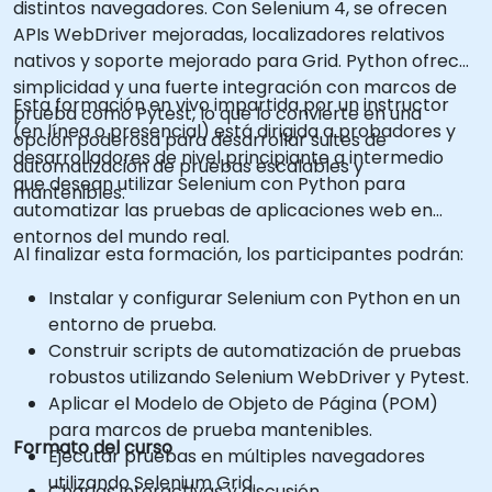
distintos navegadores. Con Selenium 4, se ofrecen
APIs WebDriver mejoradas, localizadores relativos
nativos y soporte mejorado para Grid. Python ofrece
simplicidad y una fuerte integración con marcos de
Esta formación en vivo impartida por un instructor
prueba como Pytest, lo que lo convierte en una
(en línea o presencial) está dirigida a probadores y
opción poderosa para desarrollar suites de
desarrolladores de nivel principiante a intermedio
automatización de pruebas escalables y
que desean utilizar Selenium con Python para
mantenibles.
automatizar las pruebas de aplicaciones web en
entornos del mundo real.
Al finalizar esta formación, los participantes podrán:
Instalar y configurar Selenium con Python en un
entorno de prueba.
Construir scripts de automatización de pruebas
robustos utilizando Selenium WebDriver y Pytest.
Aplicar el Modelo de Objeto de Página (POM)
para marcos de prueba mantenibles.
Formato del curso
Ejecutar pruebas en múltiples navegadores
utilizando Selenium Grid.
Charlas interactivas y discusión.