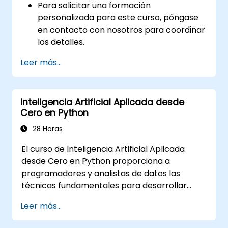
Para solicitar una formación
personalizada para este curso, póngase
en contacto con nosotros para coordinar
los detalles.
Leer más...
Inteligencia Artificial Aplicada desde
Cero en Python
28 Horas
El curso de Inteligencia Artificial Aplicada
desde Cero en Python proporciona a
programadores y analistas de datos las
técnicas fundamentales para desarrollar
soluciones de aprendizaje automático desde
Leer más...
cero utilizando Python. Aborda los principios
básicos del aprendizaje supervisado