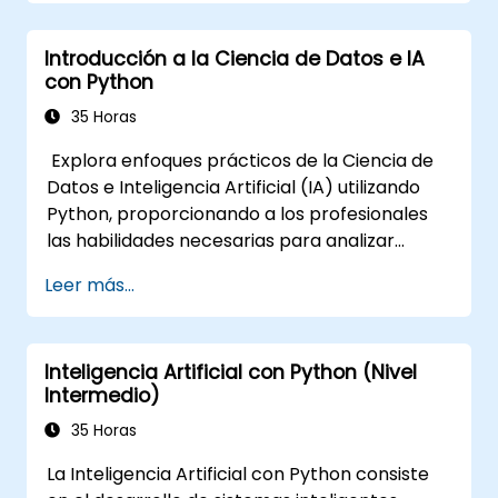
Introducción a la Ciencia de Datos e IA
con Python
35 Horas
Explora enfoques prácticos de la Ciencia de
Datos e Inteligencia Artificial (IA) utilizando
Python, proporcionando a los profesionales
las habilidades necesarias para analizar
datos, construir modelos de aprendizaje
Leer más...
automático y desplegar aplicaciones
impulsadas por IA en entornos empresariales.
Cubre flujos de trabajo CRISP-DM, análisis
Inteligencia Artificial con Python (Nivel
estadístico, aprendizaje supervisado y no
Intermedio)
supervisado, aprendizaje profundo con
TensorFlow, procesamiento de lenguaje
35 Horas
natural, big data con Spark y narración
La Inteligencia Artificial con Python consiste
basada en datos. Es ideal para principiantes