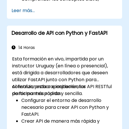
características y beneficios de la pila
Leer más...
FARM.
Aprender a construir APIs REST con
FastAPI.
Desarrollo de API con Python y FastAPI
Aprender a diseñar aplicaciones
interactivas con React.
Desarrollar, probar e implementar
14 Horas
aplicaciones (frontend y backend)
Esta formación en vivo, impartida por un
utilizando la pila FARM.
instructor Uruguay (en línea o presencial),
está dirigida a desarrolladores que deseen
utilizar FastAPI junto con Python para
construir, probar e implementar API RESTful
Al finalizar esta capacitación, los
de forma más rápida y sencilla.
participantes podrán:
Configurar el entorno de desarrollo
necesario para crear API con Python y
FastAPI.
Crear API de manera más rápida y
sencilla mediante la biblioteca FastAPI.