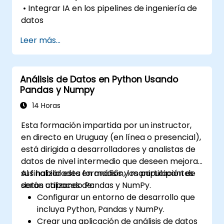
• Integrar IA en los pipelines de ingeniería de
datos
Leer más...
Análisis de Datos en Python Usando
Pandas y Numpy
14 Horas
Esta formación impartida por un instructor,
en directo en Uruguay (en línea o presencial),
está dirigida a desarrolladores y analistas de
datos de nivel intermedio que deseen mejorar
sus habilidades en análisis y manipulación de
Al finalizar esta formación, los participantes
datos utilizando Pandas y NumPy.
serán capaces de:
Configurar un entorno de desarrollo que
incluya Python, Pandas y NumPy.
Crear una aplicación de análisis de datos