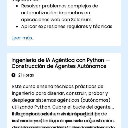
Resolver problemas complejos de
automatización de pruebas en
aplicaciones web con Selenium.
Aplicar expresiones regulares y técnicas
de verificación basadas en patrones.
Leer más...
Gestionar excepciones que detienen la
ejecución de las pruebas.
Buscar programáticamente objetos web.
Ingeniería de IA Agéntica con Python —
Capturar dinámicamente datos desde
Construcción de Agentes Autónomos
controles web.
Crear un marco de trabajo para pruebas
21 Horas
basadas en datos.
Este curso enseña técnicas prácticas de
Distribuir pruebas con Selenium Grid.
ingeniería para diseñar, construir, probar y
desplegar sistemas agénticos (autónomos)
utilizando Python. Cubre el bucle del agente,
integraciones de herramientas, gestión de
Esta capacitación en vivo, impartida por
memoria y estado, patrones de orquestación,
instructores (en línea o presencial), está
controles de seguridad y consideraciones de
dirigida a ingenieros de ML, desarrolladores de