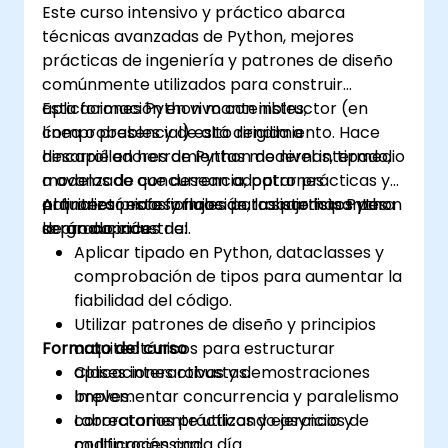
Este curso intensivo y práctico abarca
técnicas avanzadas de Python, mejores
prácticas de ingeniería y patrones de diseño
comúnmente utilizados para construir
aplicaciones Python mantenibles,
Esta formación en vivo con instructor (en
comprobables y de alto rendimiento. Hace
línea o presencial) está dirigida a
hincapié en herramientas modernas, tipado,
desarrolladores de Python de nivel intermedio
modelos de concurrencia, patrones
a avanzado que desean adoptar prácticas y
arquitectónicos y flujos de trabajo listos para
patrones profesionales para sistemas Python
Al finalizar esta formación, los participantes
la producción.
de grado industrial.
serán capaces de:
Aplicar tipado en Python, dataclasses y
comprobación de tipos para aumentar la
fiabilidad del código.
Utilizar patrones de diseño y principios
Formato del curso
arquitectónicos para estructurar
aplicaciones robustas.
Clases interactivas y demostraciones
Implementar concurrencia y paralelismo
breves.
correctamente utilizando asyncio y
Laboratorios prácticos y ejercicios de
multiprocessing.
codificación cada día.