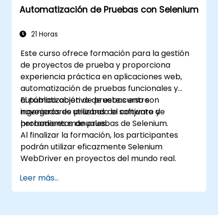
Automatización de Pruebas con Selenium
Preparar informes de prueba e informes
periódicos usando Jenkins
21 Horas
Este curso ofrece formación para la gestión
de proyectos de prueba y proporciona
experiencia práctica en aplicaciones web,
automatización de pruebas funcionales y
automatización de pruebas entre
El público objetivo de este curso son
navegadores utilizando el conjunto de
ingenieros de pruebas de software y
herramientas de pruebas de Selenium.
probadores manuales.
Al finalizar la formación, los participantes
podrán utilizar eficazmente Selenium
WebDriver en proyectos del mundo real.
Leer más...