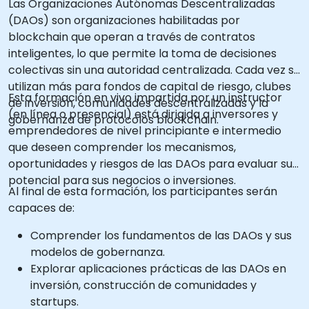
Las Organizaciones Autónomas Descentralizadas
(DAOs) son organizaciones habilitadas por
blockchain que operan a través de contratos
inteligentes, lo que permite la toma de decisiones
colectivas sin una autoridad centralizada. Cada vez se
utilizan más para fondos de capital de riesgo, clubes
Esta formación en vivo impartida por un instructor
de inversión, comunidades descentralizadas y la
(en línea o presencial) está dirigida a inversores y
gobernanza de protocolos blockchain.
emprendedores de nivel principiante e intermedio
que deseen comprender los mecanismos,
oportunidades y riesgos de las DAOs para evaluar su
potencial para sus negocios o inversiones.
Al final de esta formación, los participantes serán
capaces de:
Comprender los fundamentos de las DAOs y sus
modelos de gobernanza.
Explorar aplicaciones prácticas de las DAOs en
inversión, construcción de comunidades y
startups.