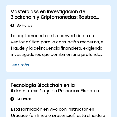
Masterclass en Investigación de
Blockchain y Criptomonedas: Rastreo
Forense, Cumplimiento AML y
35 Horas
Operaciones Anticorrupción
La criptomoneda se ha convertido en un
vector crítico para la corrupción moderna, el
fraude y la delincuencia financiera, exigiendo
investigadores que combinen una profunda
alfabetización en blockchain con disciplina
Leer más...
forense y conciencia legal. Este masterclass
dirigido por instructores guía a profesionales
técnicos intermedios hacia una capacidad
Tecnología Blockchain en la
operativa avanzada en fundamentos de
Administración y los Procesos Fiscales
blockchain, forense de billeteras y
transacciones, flujos en la dark web,
14 Horas
mezcladores y herramientas de privacidad,
Esta formación en vivo con instructor en
respuesta al ransomware y lavado de dinero
Uruguay (en línea o presencial) está dirigida a