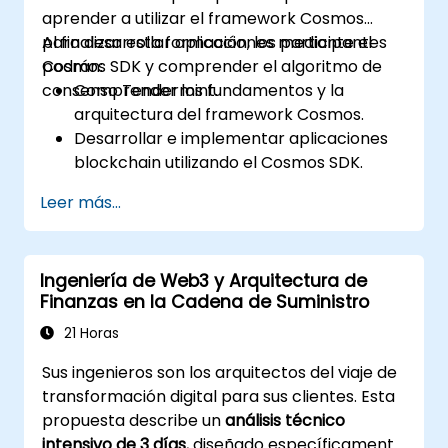
aprender a utilizar el framework Cosmos
para desarrollar aplicaciones mediante el
Al finalizar esta formación, los participantes
Cosmos SDK y comprender el algoritmo de
podrán:
consenso Tendermint.
Comprender los fundamentos y la
arquitectura del framework Cosmos.
Desarrollar e implementar aplicaciones
blockchain utilizando el Cosmos SDK.
Implementar módulos personalizados e
Leer más...
interactuar con el algoritmo de consenso
Tendermint.
Utilizar el protocolo IBC para la
Ingeniería de Web3 y Arquitectura de
comunicación entre cadenas de bloques.
Finanzas en la Cadena de Suministro
Aplicar las mejores prácticas en materia
de seguridad, escalado y rendimiento en
21 Horas
aplicaciones Cosmos.
Sus ingenieros son los arquitectos del viaje de
transformación digital para sus clientes. Esta
propuesta describe un
análisis técnico
intensivo de 3 días
, diseñado específicamente