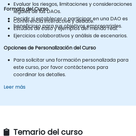
Evaluar los riesgos, limitaciones y consideraciones
Formato del Curso
legales de las DAOs.
Decidir si establecer o participar en una DAO es
Conferencia interactiva y debate.
beneficioso para sus objetivos empresariales.
Estudios de caso y ejemplos del mundo real.
Ejercicios colaborativos y análisis de escenarios.
Opciones de Personalización del Curso
Para solicitar una formación personalizada para
este curso, por favor contáctenos para
coordinar los detalles.
Leer más
Temario del curso