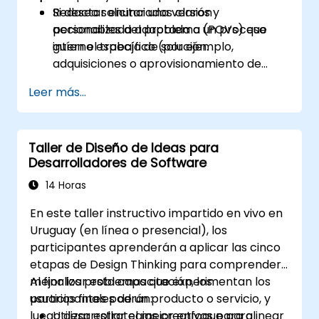
Redactar enunciados claros y
Si desea solicitar una versión
accionables del problema (POVs) que
personalizada adaptada a un proceso
guíen el trabajo de solución.
interno específico (por ejemplo,
adquisiciones o aprovisionamiento de
equipos), contáctenos para organizarlo.
Leer más...
Taller de Diseño de Ideas para
Desarrolladores de Software
14 Horas
En este taller instructivo impartido en vivo en
Uruguay (en línea o presencial), los
participantes aprenderán a aplicar las cinco
etapas de Design Thinking para comprender
mejor los problemas que experimentan los
Al finalizar esta capacitación, los
usuarios finales de un producto o servicio, y
participantes podrán:
luego desarrollar el mejor enfoque para
Utilizar estrategias creativas para alinear