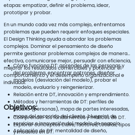
etapas: empatizar, definir el problema, idear,
prototipar y probar.
En un mundo cada vez más complejo, enfrentamos
problemas que pueden requerir enfoques especiales.
El Design Thinking ayuda a abordar los problemas
complejos. Dominar el pensamiento de diseño
permite gestionar problemas complejos de manera
efectiva, comunicarse mejor, persuadir con eficiencia,
Cómo funciona DT: aprender de las personas y
mejorar los resultados comerciales y potenciar el
del problema, encontrar patrones, diseñar
comportamiento y el desempeño organizacional e
modelos (desviación del modelo), probar el
individual.
modelo, evaluarlo y reingenierizar.
Relación entre DT, innovación y emprendimiento.
Métodos y herramientas de DT: perfiles de
Objetivos:
usuario (personas), mapa de partes interesadas,
mapa del recorrido del cliente, blueprint de
Comprender los fundamentos y matices de DT.
servicios e innovación del modelo de negocio.
Explorar conceptos clave, factores, teorías, tipos
Aplicación de DT: mentalidad de diseño,
y modelos en DT.