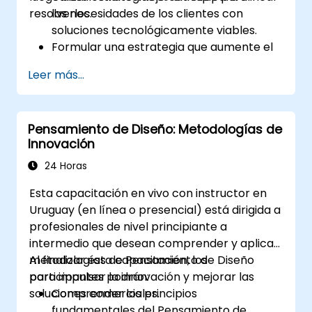
resolverlos.
las necesidades de los clientes con
soluciones tecnológicamente viables.
Formular una estrategia que aumente el
valor para el cliente y mejore la oferta de
Leer más...
productos y servicios.
Pensamiento de Diseño: Metodologías de
Innovación
24 Horas
Esta capacitación en vivo con instructor en
Uruguay (en línea o presencial) está dirigida a
profesionales de nivel principiante a
intermedio que desean comprender y aplicar
metodologías de Pensamiento de Diseño
Al finalizar esta capacitación, los
para impulsar la innovación y mejorar las
participantes podrán:
soluciones comerciales.
Comprender los principios
fundamentales del Pensamiento de