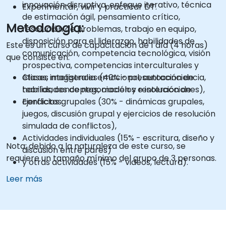
innovación disruptiva, enfoque iterativo, técnica
Experimentar, vivir y practicar DT.
de estimación ágil, pensamiento crítico,
Metodología:
resolución de problemas, trabajo en equipo,
disposición para el liderazgo, habilidades de
Este es un curso de capacitación de 1 día (4 horas)
comunicación, competencia tecnológica, visión
que consiste en:
prospectiva, competencias interculturales y
éticas, inteligencia emocional, autoconciencia,
Clases magistrales (40% - presentación de
habilidades de negociación y resolución de
teorías, conceptos, modelos e interacciones),
conflictos.
Ejercicios grupales (30% - dinámicas grupales,
juegos, discusión grupal y ejercicios de resolución
simulada de conflictos),
Actividades individuales (15% - escritura, diseño y
Nota: debido a la naturaleza de este curso, se
discusión entre pares)
requiere un tamaño mínimo del grupo de 3 personas.
y otras actividades (15% - videos, lectura).
Leer más