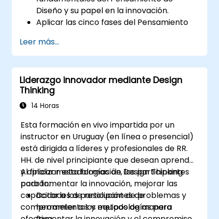
Diseño y su papel en la innovación.
Aplicar las cinco fases del Pensamiento
de Diseño a la resolución de problemas.
Leer más...
Utilizar técnicas y herramientas de
ideación para fomentar la creatividad.
Implementar estrategias de Pensamiento
Liderazgo innovador mediante Design
de Diseño para mejorar los procesos y
Thinking
aumentar la eficiencia.
14 Horas
Esta formación en vivo impartida por un
instructor en Uruguay (en línea o presencial)
está dirigida a líderes y profesionales de RR.
HH. de nivel principiante que desean aprender
y aplicar metodologías de Design Thinking
Al finalizar esta formación, los participantes
para fomentar la innovación, mejorar las
podrán:
capacidades de resolución de problemas y
Dotar a los participantes de
comprometer a los equipos de manera
herramientas y metodologías para
efectiva.
fomentar la innovación y el compromiso