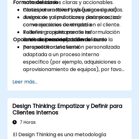
Formato del curso
en necesidades claras y accionables.
Participar en Role Plays (juegos de rol)
Clases interactivas y discusiones guiadas.
dinámicos y simulaciones para practicar
Juegos de rol prácticos y dinámicos, así
conversaciones centradas en el cliente.
como ejercicios de empatía.
Redefinir conjuntamente las
Talleres grupales para la reformulación
Opciones de personalización del curso
declaraciones de problema desde la
colaborativa de problemas.
perspectiva del cliente.
Para solicitar una versión personalizada
adaptada a un proceso interno
específico (por ejemplo, adquisiciones o
aprovisionamiento de equipos), por favor
contáctenos para coordinarlo.
Leer más...
Design Thinking: Empatizar y Definir para
Clientes Internos
7 Horas
El Design Thinking es una metodología