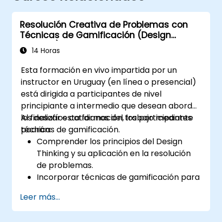
Resolución Creativa de Problemas con
Técnicas de Gamificación (Design
Thinking)
14 Horas
Esta formación en vivo impartida por un
instructor en Uruguay (en línea o presencial)
está dirigida a participantes de nivel
principiante a intermedio que desean abordar
los desafíos cotidianos del trabajo mediante
Al finalizar esta formación, los participantes
técnicas de gamificación.
podrán:
Comprender los principios del Design
Thinking y su aplicación en la resolución
de problemas.
Incorporar técnicas de gamificación para
fomentar la participación y la innovación.
Leer más...
Desarrollar soluciones creativas y
prácticas a los problemas comunes del