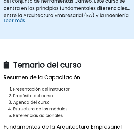
del conjunto de herramientas Cameo. Este curso se
centra en los principios fundamentales diferenciales
entre la Arquitectura Empresarial (EA) y la Ingeniería
Leer más
de Sistemas Basada en Modelos (MBSE), enseñando a
los estudiantes cómo integrar estas disciplinas
distintas.
Temario del curso
Resumen de la Capacitación
Presentación del instructor
Propósito del curso
Agenda del curso
Estructura de los módulos
Referencias adicionales
Fundamentos de la Arquitectura Empresarial