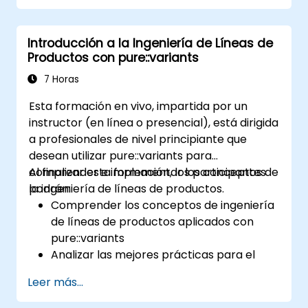
clave de la ingeniería de líneas de productos;
Modelar la variabilidad y las líneas de
Introducción a la Ingeniería de Líneas de
productos, con o sin herramientas;
Productos con pure::variants
Implementar un proceso integral que abarca
desde la definición de la variabilidad hasta la
7 Horas
derivación del producto; Y evaluar los
Esta formación en vivo, impartida por un
beneficios de utilizar herramientas como
instructor (en línea o presencial), está dirigida
pure::variants y FeatureIDE
a profesionales de nivel principiante que
desean utilizar pure::variants para
comprender e implementar los conceptos de
Al finalizar esta formación, los participantes
la ingeniería de líneas de productos.
podrán:
Comprender los conceptos de ingeniería
de líneas de productos aplicados con
pure::variants
Analizar las mejores prácticas para el
modelado de líneas de productos
Leer más...
Implementar un proceso completo de
gestión de la variabilidad (desde la