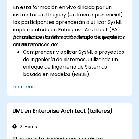
En esta formación en vivo dirigida por un
instructor en Uruguay (en línea o presencial),
los participantes aprenderán a utilizar SysML
implementado en Enterprise Architect (EA)
para realizar análisis y modelado de requisitos
Al finalizar esta formación, los participantes
del sistema.
serán capaces de:
Comprender y aplicar SysML a proyectos
de Ingeniería de Sistemas, utilizando un
enfoque de Ingeniería de Sistemas
basada en Modelos (MBSE).
Identificar los requisitos del sistema
Leer más...
basándose en modelos de casos de uso.
Diseñar y analizar la arquitectura del
sistema.
UML en Enterprise Architect (talleres)
21 Horas
El curso está diseñado para analistas,