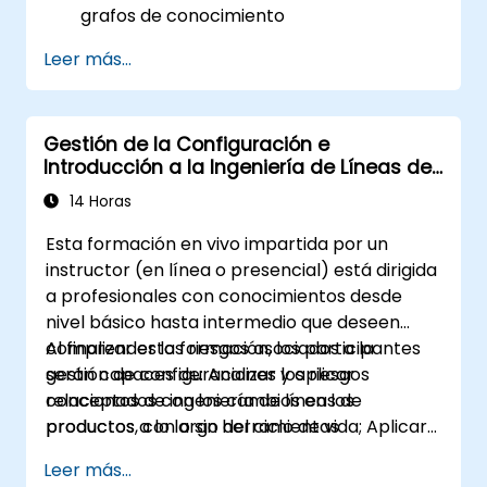
grafos de conocimiento
Conocimiento práctico de Protégé y el
Leer más...
modelado conceptual
Gestión de la Configuración e
Introducción a la Ingeniería de Líneas de
Productos
14 Horas
Esta formación en vivo impartida por un
instructor (en línea o presencial) está dirigida
a profesionales con conocimientos desde
nivel básico hasta intermedio que deseen
comprender los riesgos asociados a la
Al finalizar esta formación, los participantes
gestión de configuraciones y aplicar
serán capaces de: Analizar los riesgos
conceptos de ingeniería de líneas de
relacionados con los cambios en los
productos, con o sin herramientas
productos a lo largo del ciclo de vida; Aplicar
específicas.
las mejores prácticas en gestión de
Leer más...
configuraciones; Comprender los conceptos