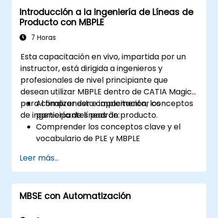
Introducción a la Ingeniería de Líneas de
Producto con MBPLE
7 Horas
Esta capacitación en vivo, impartida por un
instructor, está dirigida a ingenieros y
profesionales de nivel principiante que
desean utilizar MBPLE dentro de CATIA Magic
para comprender e implementar conceptos
Al finalizar esta capacitación, los
de ingeniería de líneas de producto.
participantes podrán:
Comprender los conceptos clave y el
vocabulario de PLE y MBPLE
Describir las mejores prácticas para el
Leer más...
modelado de líneas de producto
Implementar un proceso de definición de
línea de producto en CATIA Magic
MBSE con Automatización
Utilizar las funcionalidades de MBPLE,
como modelos de características, puntos