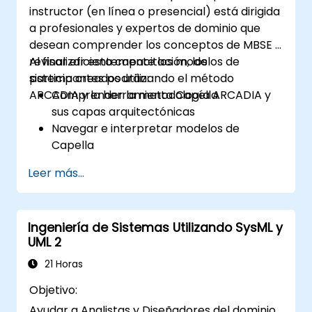
instructor (en línea o presencial) está dirigida
a profesionales y expertos de dominio que
desean comprender los conceptos de MBSE y
revisar eficientemente los modelos de
Al finalizar esta capacitación, los
sistema creados utilizando el método
participantes podrán:
ARCADIA y la herramienta Capella.
Comprender la metodología ARCADIA y
sus capas arquitectónicas
Navegar e interpretar modelos de
Capella
Evaluar la consistencia de los modelos
Leer más...
con los requisitos del sistema y la
arquitectura
Realizar revisiones estructuradas de
Ingeniería de Sistemas Utilizando SysML y
modelos
UML 2
Agregar comentarios de revisión claros y
relevantes dentro de Capella
21 Horas
Objetivo:
Ayudar a Analistas y Diseñadores del dominio