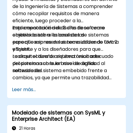
de la Ingeniería de Sistemas a comprender
cómo recopilar requisitos de manera
eficiente, luego proceder a la
implementación del diseño de software
Esta capacitación de 3 días tiene como
embebido sobre la base de las
objetivo asistir a los analistas de sistemas
especificaciones del sistema utilizando UML 2
para que expresen sus necesidades de forma
y SysML.
eficiente y a los diseñadores para que
realicen el diseño arquitectónico adecuado
La arquitectura de sistema resultante
del sistema sobre la base de dichas
proporciona un buen nivel de agilidad al
necesidades.
software del sistema embebido frente a
cambios, ya que permite una trazabilidad
coherente de las reglas comerciales
Leer más...
encapsuladas en las funciones del sistema y
aquellas relativas a las elecciones de uso
(casos de uso) de los usuarios finales hacia el
Modelado de sistemas con SysML y
nivel de implementación del software.
Enterprise Architect (EA)
21 Horas