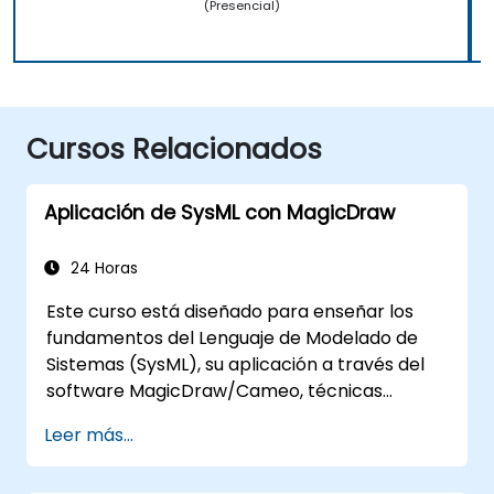
(Presencial)
Cursos Relacionados
Aplicación de SysML con MagicDraw
24 Horas
Este curso está diseñado para enseñar los
fundamentos del Lenguaje de Modelado de
Sistemas (SysML), su aplicación a través del
software MagicDraw/Cameo, técnicas
básicas de simulación de Ingeniería de
Leer más...
Sistemas Basada en Modelos (MBSE) y las
mejores prácticas en MBSE.