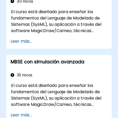
de variación y configuraciones
40 Horas
El curso está diseñado para enseñar los
fundamentos del Lenguaje de Modelado de
Sistemas (SysML), su aplicación a través del
software MagicDraw/Cameo, técnicas
básicas de simulación de Ingeniería de
Leer más...
Sistemas Basada en Modelos (MBSE) y las
mejores prácticas en MBSE. Esta formación
cubre los fundamentos de la creación de
MBSE con simulación avanzada
plantillas y la generación de informes dentro
del conjunto de herramientas
MagicDraw/Cameo, y enseña cómo
35 Horas
funcionan las macros y scripts dentro de
El curso está diseñado para enseñar los
MagicDraw y a qué pueden aplicarse.
fundamentos del Lenguaje de Modelado de
Sistemas (SysML), su aplicación a través del
software MagicDraw/Cameo, técnicas
básicas de simulación de Ingeniería de
Leer más...
Sistemas Basada en Modelos (MBSE) y las