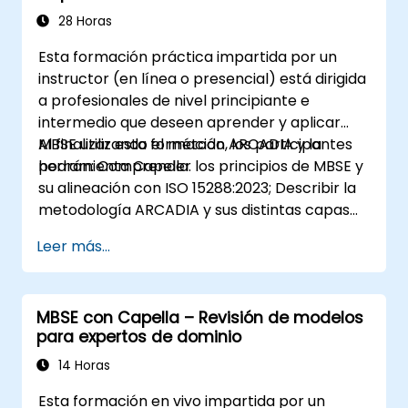
contribución de MBSE a la continuidad digital y
28 Horas
la colaboración multidisciplinaria.
Esta formación práctica impartida por un
instructor (en línea o presencial) está dirigida
a profesionales de nivel principiante e
intermedio que deseen aprender y aplicar
MBSE utilizando el método ARCADIA y la
Al finalizar esta formación, los participantes
herramienta Capella.
podrán: Comprender los principios de MBSE y
su alineación con ISO 15288:2023; Describir la
metodología ARCADIA y sus distintas capas
arquitectónicas; Aplicar ARCADIA desde la
Leer más...
necesidad operativa hasta la arquitectura
física; Utilizar Capella para construir, analizar
y gestionar modelos de sistemas;
MBSE con Capella – Revisión de modelos
Implementar buenas prácticas en el
para expertos de dominio
modelado de sistemas mediante un caso real
14 Horas
Esta formación en vivo impartida por un