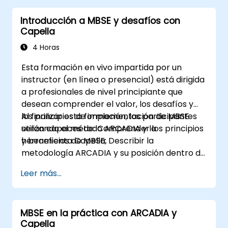
definición hasta la instanciación de
Introducción a MBSE y desafíos con
variantes)
Capella
Utilizar pure::variants con conectores
como Microsoft Office
4 Horas
Esta formación en vivo impartida por un
instructor (en línea o presencial) está dirigida
a profesionales de nivel principiante que
desean comprender el valor, los desafíos y
los principios de implementación de MBSE
Al finalizar esta formación, los participantes
utilizando el método ARCADIA y la
serán capaces de: Comprender los principios
herramienta Capella.
y beneficios de MBSE; Describir la
metodología ARCADIA y su posición dentro de
la ingeniería de sistemas; Explicar el valor
Leer más...
añadido de Capella en comparación con las
herramientas tradicionales basadas en
documentos; Identificar los impactos de la
MBSE en la práctica con ARCADIA y
adopción de MBSE en los procesos y
Capella
prácticas de ingeniería; y Comprender la