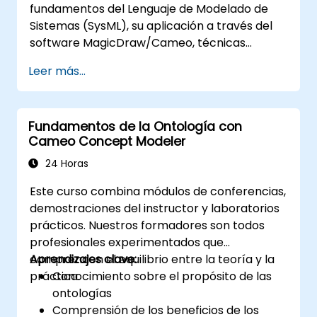
fundamentos del Lenguaje de Modelado de
MagicDraw/Cameo.​
Sistemas (SysML), su aplicación a través del
software MagicDraw/Cameo, técnicas
básicas de simulación de Ingeniería de
Leer más...
Sistemas Basada en Modelos (MBSE) y buenas
prácticas en MBSE. Esta capacitación ofrece
una introducción básica a los conceptos
Fundamentos de la Ontología con
centrales y las funciones de CATIA No Magic’s
Cameo Concept Modeler
Teamwork Cloud, junto con la presentación
de los conceptos y características
24 Horas
principales de los Lenguajes Específicos de
Este curso combina módulos de conferencias,
Dominio (DSL) en MagicDraw.​
demostraciones del instructor y laboratorios
prácticos. Nuestros formadores son todos
profesionales experimentados que
comprenden el equilibrio entre la teoría y la
Aprendizajes clave:
práctica.
Conocimiento sobre el propósito de las
ontologías
Comprensión de los beneficios de los