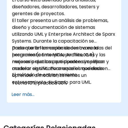
diseñadores, desarrolladores, testers y
gerentes de proyectos.
El taller presenta un análisis de problemas,
diseño y documentación de sistemas
utilizando UML y Enterprise Architect de Sparx
Systems. Durante la capacitación se
presentarán las capacidades avanzadas del
Dado que la formación se centra en la
programa (como MDA, perfiles, XMI) y las
herramienta Enterprise Architect, es
mejores prácticas que pueden simplificar y
necesario que los participantes ya sepan
acelerar significativamente el modelado.
modelar en UML. Para aquellos que deseen
El método de entrenamiento
aprender a modelar, tenemos un
entrenamiento dedicado para UML.
Teoría 10%, práctica 90%
Leer más...