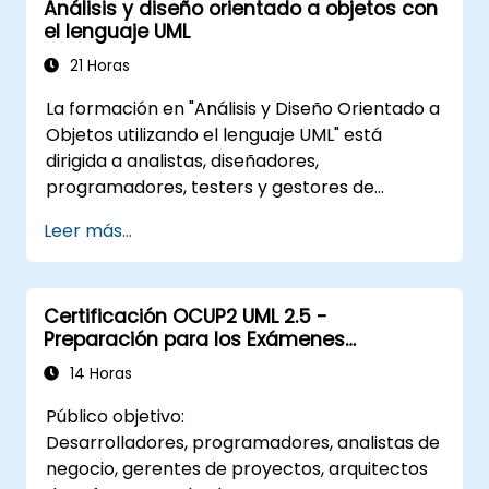
Análisis y diseño orientado a objetos con
el lenguaje UML
21 Horas
La formación en "Análisis y Diseño Orientado a
Objetos utilizando el lenguaje UML" está
dirigida a analistas, diseñadores,
programadores, testers y gestores de
proyectos, ofreciendo una introducción al
Leer más...
modelado de sistemas con UML. A través del
estudio de un caso práctico, los participantes
adquirirán habilidades para modelar
Certificación OCUP2 UML 2.5 -
requisitos, procesos de negocio, así como
Preparación para los Exámenes
documentar los requisitos funcionales y no
Intermedios
funcionales. Las etapas posteriores de la
14 Horas
formación abarcan el modelo analítico, las
Público objetivo:
fases de diseño (tanto estático como
Desarrolladores, programadores, analistas de
dinámico), y la aplicación práctica de la
negocio, gerentes de proyectos, arquitectos
herramienta de modelado Enterprise