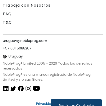
Trabaja con Nosotros
FAQ
T&C
uruguay@nobleprog.com
+57 601 5088267
Uruguay
NobleProg® Limited 2005 -
2026
Todos los derechos
reservados
NobleProg® es una marca registrada de NobleProg
Limited y / o sus filiales.
Privacidad y Cookies
Ponte en Contacto