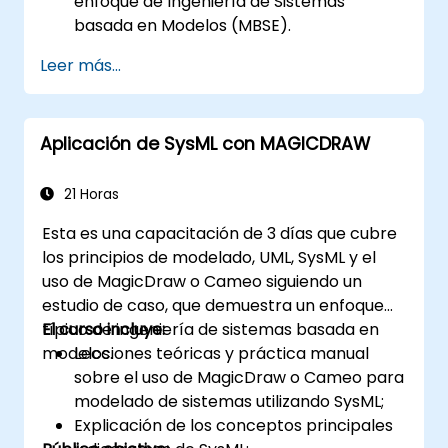
enfoque de Ingeniería de Sistemas
basada en Modelos (MBSE).
Identificar los requisitos del sistema
Leer más...
basándose en modelos de casos de uso.
Diseñar y analizar la arquitectura del
sistema.
Aplicación de SysML con MAGICDRAW
21 Horas
Esta es una capacitación de 3 días que cubre
los principios de modelado, UML, SysML y el
uso de MagicDraw o Cameo siguiendo un
estudio de caso, que demuestra un enfoque
típico de ingeniería de sistemas basada en
El curso incluye:
modelos.
Lecciones teóricas y práctica manual
sobre el uso de MagicDraw o Cameo para
modelado de sistemas utilizando SysML;
Explicación de los conceptos principales