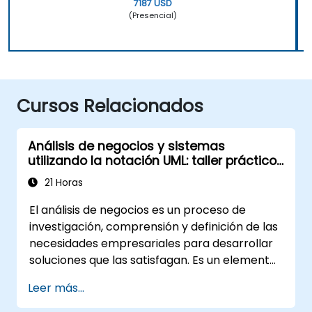
7187 USD
(Presencial)
Cursos Relacionados
Análisis de negocios y sistemas
utilizando la notación UML: taller práctico
para PO en metodología Scrum
21 Horas
El análisis de negocios es un proceso de
investigación, comprensión y definición de las
necesidades empresariales para desarrollar
soluciones que las satisfagan. Es un elemento
clave en el proceso de gestión del cambio en
Leer más...
una organización y en el diseño de nuevas
soluciones de negocio. El objetivo del análisis