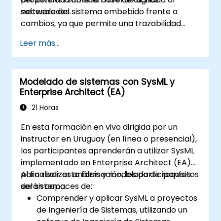
necesidades.
software del sistema embebido frente a
cambios, ya que permite una trazabilidad
coherente de las reglas comerciales
Leer más...
encapsuladas en las funciones del sistema y
aquellas relativas a las elecciones de uso
(casos de uso) de los usuarios finales hacia el
Modelado de sistemas con SysML y
nivel de implementación del software.
Enterprise Architect (EA)
21 Horas
En esta formación en vivo dirigida por un
instructor en Uruguay (en línea o presencial),
los participantes aprenderán a utilizar SysML
implementado en Enterprise Architect (EA)
para realizar análisis y modelado de requisitos
Al finalizar esta formación, los participantes
del sistema.
serán capaces de:
Comprender y aplicar SysML a proyectos
de Ingeniería de Sistemas, utilizando un