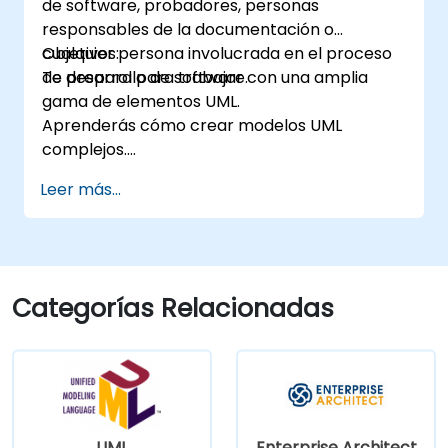
de software, probadores, personas
Architect. La formación sienta una base sólida
responsables de la documentación o
para un modelado eficiente de procesos en
cualquier persona involucrada en el proceso
Objetivos:
empresas, utilizando UML en todas las etapas
de desarrollo de software.
Te prepara para trabajar con una amplia
del desarrollo de software.
gama de elementos UML.
Aprenderás cómo crear modelos UML
complejos.
Te prepara para convertirte en un miembro
Leer más...
senior cualificado de un equipo de desarrollo
UML.
Categorías Relacionadas
UML
Enterprise Architect