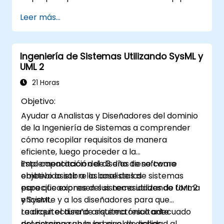
Desarrollo UML
Leer más...
Ingeniería de Sistemas Utilizando SysML y
UML 2
21 Horas
Objetivo:
Ayudar a Analistas y Diseñadores del dominio
de la Ingeniería de Sistemas a comprender
cómo recopilar requisitos de manera
eficiente, luego proceder a la
implementación del diseño de software
Esta capacitación de 3 días tiene como
embebido sobre la base de las
objetivo asistir a los analistas de sistemas
especificaciones del sistema utilizando UML 2
para que expresen sus necesidades de forma
y SysML.
eficiente y a los diseñadores para que
realicen el diseño arquitectónico adecuado
La arquitectura de sistema resultante
del sistema sobre la base de dichas
proporciona un buen nivel de agilidad al