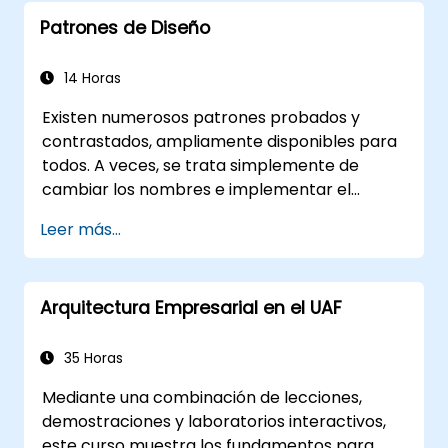
optimizados para procesos intensivos en
Patrones de Diseño
recursos humanos
Simplificar definiciones complejas de
procesos y descomponerlas en partes
14 Horas
más manejables
Existen numerosos patrones probados y
contrastados, ampliamente disponibles para
todos. A veces, se trata simplemente de
cambiar los nombres e implementar el
patrón en una tecnología específica. Esto
Leer más...
puede ahorrar cientos de horas que, de otro
modo, se dedicarían al diseño y las pruebas.
Objetivos del curso Este curso tiene dos
Arquitectura Empresarial en el UAF
objetivos: primero, te permite reutilizar
patrones ampliamente conocidos; segundo,
te capacita para crear y reutilizar patrones
35 Horas
específicos de tu organización. Te ayuda a
Mediante una combinación de lecciones,
estimar cómo los patrones pueden reducir
demostraciones y laboratorios interactivos,
costos, sistematizar el proceso de diseño y
este curso muestra los fundamentos para