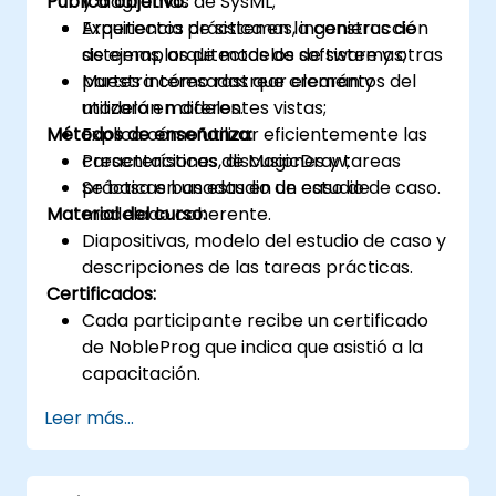
Público objetivo:
y diagramas de SysML;
Experiencia práctica en la construcción
Arquitectos de sistemas, ingenieros de
de ejemplos de modelos de sistemas;
sistemas, arquitectos de software y otras
Muestra cómo rastrear elementos del
partes interesadas que crearán y
modelo en diferentes vistas;
utilizarán modelos.
Métodos de enseñanza:
Explica cómo utilizar eficientemente las
características de MagicDraw;
Presentaciones, discusiones y tareas
Se basa en un estudio de caso de
prácticas basadas en un estudio de caso.
Material del curso:
modelado coherente.
Diapositivas, modelo del estudio de caso y
descripciones de las tareas prácticas.
Certificados:
Cada participante recibe un certificado
de NobleProg que indica que asistió a la
capacitación.
Leer más...