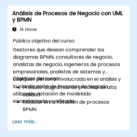
de negocios es garantizar que las soluciones
Análisis de Procesos de Negocio con UML
tecnológicas, de procesos u organizativas
y BPMN
cumplan con los objetivos y necesidades del
negocio. Es fundamental para asegurar la
14 Horas
efectividad de los proyectos y cambios en la
Público objetivo del curso:
organización, mediante la comprobación de
Gestores que desean comprender los
que las soluciones implementadas son
diagramas BPMN, consultores de negocio,
precisas, viables y completamente acordes
analistas de negocio, ingenieros de procesos
con los requisitos comerciales.
empresariales, analistas de sistemas y
Objetivos del curso:
cualquier persona involucrada en el análisis y
la planificación de Procesos de Negocio
Producir diagramas de proceso de alta
utilizando notación de modelado
calidad
estandarizada y unificada.
Modelar en la notación de procesos
BPMN
Capturar información sobre los procesos
Leer más...
actuales (as-is)
Implementar flujos de procesos