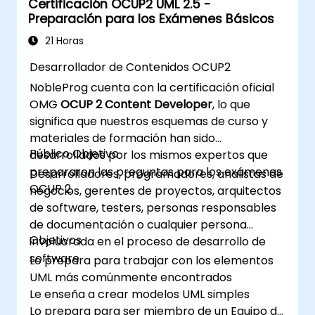
Certificación OCUP2 UML 2.5 -
Preparación para los Exámenes Básicos
21 Horas
Desarrollador de Contenidos OCUP2
NobleProg cuenta con la certificación oficial
OMG
OCUP 2 Content Developer
, lo que
significa que nuestros esquemas de curso y
materiales de formación han sido
Público Objetivo
desarrollados por los mismos expertos que
prepararon las preguntas para los exámenes
Desarrolladores, programadores, analistas de
OCUP 2.
negocios, gerentes de proyectos, arquitectos
de software, testers, personas responsables
de documentación o cualquier persona
Objetivos
involucrada en el proceso de desarrollo de
software.
Lo prepara para trabajar con los elementos
UML más comúnmente encontrados
Le enseña a crear modelos UML simples
Lo prepara para ser miembro de un Equipo de