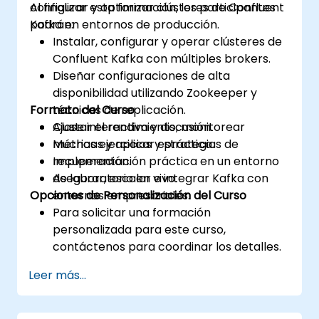
configurar y optimizar clústeres de Confluent
Al finalizar esta formación, los participantes
Kafka en entornos de producción.
podrán:
Instalar, configurar y operar clústeres de
Confluent Kafka con múltiples brokers.
Diseñar configuraciones de alta
disponibilidad utilizando Zookeeper y
Formato del Curso
técnicas de replicación.
Ajustar el rendimiento, monitorear
Clase interactiva y discusión.
métricas y aplicar estrategias de
Muchas ejercicios y práctica.
recuperación.
Implementación práctica en un entorno
Asegurar, escalar e integrar Kafka con
de laboratorio en vivo.
Opciones de Personalización del Curso
entornos empresariales.
Para solicitar una formación
personalizada para este curso,
contáctenos para coordinar los detalles.
Leer más...