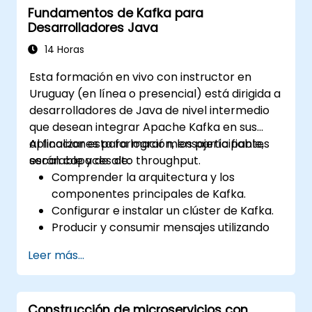
Fundamentos de Kafka para
con Confluent Cloud para
Desarrolladores Java
implementaciones de Kafka en la nube.
Adquirir experiencia práctica a través de
14 Horas
ejercicios hands-on y casos de uso reales.
Esta formación en vivo con instructor en
Uruguay (en línea o presencial) está dirigida a
desarrolladores de Java de nivel intermedio
que desean integrar Apache Kafka en sus
aplicaciones para lograr mensajería fiable,
Al finalizar esta formación, los participantes
escalable y de alto throughput.
serán capaces de:
Comprender la arquitectura y los
componentes principales de Kafka.
Configurar e instalar un clúster de Kafka.
Producir y consumir mensajes utilizando
Java.
Leer más...
Implementar Kafka Streams para el
procesamiento de datos en tiempo real.
Asegurar la tolerancia a fallos y la
Construcción de microservicios con
escalabilidad en las aplicaciones de