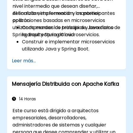
nivel intermedio que desean diseñar,
desarrollar, implementar y mantener
Al finalizar esta formación, los participantes
aplicaciones basadas en microservicios
podrán:
utilizando marcos de trabajo de Java como
Comprender los principios y beneficios de
Spring Boot y Spring Cloud.
la arquitectura de microservicios.
Construir e implementar microservicios
utilizando Java y Spring Boot.
Implementar el descubrimiento de
Leer más...
servicios, la gestión de configuraciones y
las puertas de enlace API (API gateways).
Asegurar, monitorear y escalar
Mensajería Distribuida con Apache Kafka
microservicios de manera efectiva.
Implementar microservicios utilizando
Docker y Kubernetes.
14 Horas
Este curso está dirigido a arquitectos
empresariales, desarrolladores,
administradores de sistemas y cualquier
persona que desee comprender y utilizar un