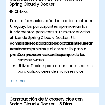
Spring Cloud y Docker
Kafka.
21 Horas
En esta formación práctica con instructor en
Uruguay, los participantes aprenderán los
fundamentos para construir microservicios
utilizando Spring Cloud y Docker. El
conocimiento adquirido se pondrá a prueba
Al finalizar este curso, los participantes serán
mediante ejercicios y el desarrollo paso a
capaces de:
paso de microservicios de ejemplo.
Comprender los fundamentos de los
microservicios.
Utilizar Docker para crear contenedores
para aplicaciones de microservicios.
Construir e implementar microservicios
Leer más...
en contenedores empleando Spring
Cloud y Docker.
Integrar microservicios con servicios de
Construcción de Microservicios con
descubrimiento y la puerta de enlace API
Spring Cloud y Docker - 5 Días