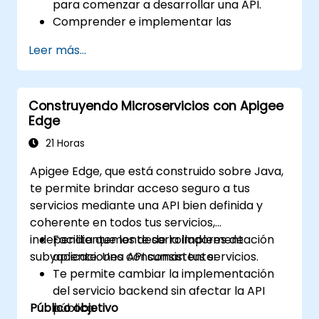
para comenzar a desarrollar una API.
Comprender e implementar las
herramientas disponibles dentro de
Leer más...
Apigee Edge.
Crear e implementar una API en Google
Cloud.
Construyendo Microservicios con Apigee
Monitorear y depurar errores de la API.
Edge
Aprovechar las soluciones de análisis y
aprendizaje automático de Google Cloud
21 Horas
para hacer que las APIs sean más
Apigee Edge, que está construido sobre Java,
inteligentes.
te permite brindar acceso seguro a tus
servicios mediante una API bien definida y
coherente en todos tus servicios,
independientemente de la implementación
Facilita que los desarrolladores de
subyacente. Una API consistente:
aplicaciones consuman tus servicios.
Te permite cambiar la implementación
del servicio backend sin afectar la API
Público objetivo
pública.