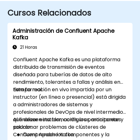
Cursos Relacionados
Administración de Confluent Apache
Kafka
21 Horas
Confluent Apache Kafka es una plataforma
distribuida de transmisión de eventos
diseñada para tuberías de datos de alto
rendimiento, tolerantes a fallas y análisis en
tiempo real.
Esta formación en vivo impartida por un
instructor (en línea o presencial) está dirigida
a administradores de sistemas y
profesionales de DevOps de nivel intermedio
que deseen instalar, configurar, monitorear y
Al finalizar esta formación, los participantes
solucionar problemas de clústeres de
podrán:
Confluent Apache Kafka.
Comprender los componentes y la