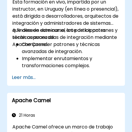
Esta formación en vivo, impartida por un
Conocer la optimización de memoria, el
instructor, en Uruguay (en línea o presencial),
control de flujo y la sintonización
está dirigida a desarrolladores, arquitectos de
avanzada del rendimiento.
integración y administradores de sistemas
Aplicar algunas técnicas avanzadas de
que deseen dominar el arte de los patrones y
A finales de este curso, los participantes
resolución de problemas.
técnicas avanzadas de integración mediante
serán capaces de:
Apache Camel.
Comprender patrones y técnicas
avanzadas de integración.
Implementar enrutamientos y
transformaciones complejos.
Optimizar el rendimiento y la
Leer más...
escalabilidad.
Gestionar errores y excepciones en
escenarios de integración complejos.
Apache Camel
Integrar Apache Camel con diversas
tecnologías y plataformas.
21 Horas
Apache Camel ofrece un marco de trabajo