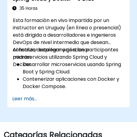
(API Gateway) de Spring Cloud.
Usar Docker Compose para pruebas de
35 Horas
integración de extremo a extremo.
Esta formación en vivo impartida por un
instructor en Uruguay (en línea o presencial)
está dirigida a desarrolladores e ingenieros
DevOps de nivel intermedio que desean
construir, desplegar y gestionar
Al finalizar esta formación, los participantes
microservicios utilizando Spring Cloud y
podrán:
Docker.
Desarrollar microservicios usando Spring
Boot y Spring Cloud.
Contenerizar aplicaciones con Docker y
Docker Compose.
Implementar descubrimiento de
Leer más...
servicios, puertas de enlace de API y
comunicación entre servicios.
Monitorear y asegurar los microservicios
en entornos de producción.
Desplegar y orquestar microservicios
Categorías Relacionadas