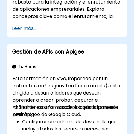
robusto para la integración y el enrutamiento
de aplicaciones empresariales. Explora
conceptos clave como el enrutamiento, la
transformación de mensajes, estrategias de
Leer más...
manejo de errores, conectores de
componentes, Patrones de Integración
Empresarial y gestión de transacciones. Guía
Gestión de APIs con Apigee
a los desarrolladores en la configuración
práctica de definiciones de rutas, conexión de
beans, control de concurrencia y técnicas de
14 Horas
monitoreo. Capacita a los profesionales para
Esta formación en vivo, impartida por un
diseñar capas de comunicación confiables
instructor, en Uruguay (en línea o in situ), está
entre microservicios, optimizando el flujo de
dirigida a desarrolladores que desean
datos.
aprender a crear, probar, depurar e
implementar una API sobre la plataforma de
Al final de esta formación, los participantes
APIs Apigee de Google Cloud.
podrán:
Configurar un entorno de desarrollo que
incluya todos los recursos necesarios