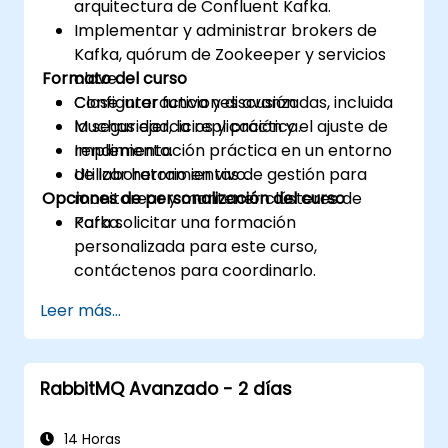
arquitectura de Confluent Kafka.
Implementar y administrar brokers de
Kafka, quórum de Zookeeper y servicios
Formato del curso
clave.
Configurar funciones avanzadas, incluida
Clase interactiva y discusión.
la seguridad, la replicación y el ajuste de
Muchas ejercicios y práctica.
rendimiento.
Implementación práctica en un entorno
Utilizar herramientas de gestión para
de laboratorio en vivo.
Opciones de personalización del curso
monitorear y mantener clústeres de
Kafka.
Para solicitar una formación
personalizada para este curso,
contáctenos para coordinarlo.
Leer más...
RabbitMQ Avanzado - 2 días
14 Horas