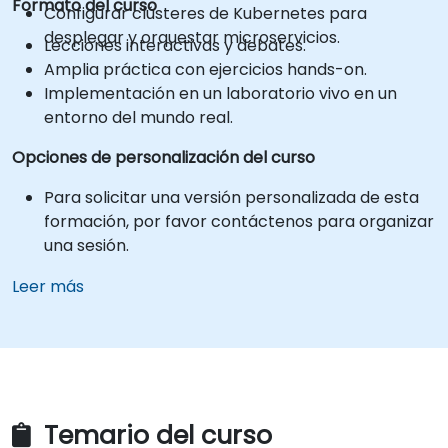
Formato del curso
Configurar clústeres de Kubernetes para
desplegar y orquestar microservicios.
Lecciones interactivas y debates.
Amplia práctica con ejercicios hands-on.
Implementación en un laboratorio vivo en un
entorno del mundo real.
Opciones de personalización del curso
Para solicitar una versión personalizada de esta
formación, por favor contáctenos para organizar
una sesión.
Leer más
Temario del curso