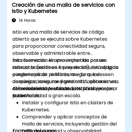
Creación de una malla de servicios con
Istio y Kubernetes
14 Horas
Istio es una malla de servicios de código
abierto que se ejecuta sobre Kubernetes
para proporcionar conectividad segura,
observable y administrable entre
microservicios. Al aprovechar los proxies
Esta formación en vivo impartida por un
sidecar basados en Envoy de Istio, los equipos
instructor (en línea o presencial) está dirigida
pueden aplicar políticas, asegurar las
a ingenieros de nivel intermedio que deseen
comunicaciones mediante mTLS, obtener una
desplegar, asegurar y gestionar aplicaciones
observabilidad profunda del tráfico y mejorar
de microservicios utilizando Istio sobre
Al finalizar esta formación, los participantes
la confiabilidad a gran escala.
Kubernetes.
podrán:
Instalar y configurar Istio en clústers de
Kubernetes.
Comprender y aplicar conceptos de
malla de servicios, incluyendo gestión del
Formato del curso
tráfico, seguridad y observabilidad.