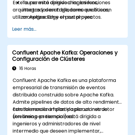
Este curso está dirigido a ingenieros,
Te permite aprovechar las funciones
arquitectos y desarrolladores que buscan
integradas en Edge, como analíticas,
utilizar Apigee Edge en sus proyectos.
monetización y el portal para
desarrolladores.
Leer más...
Confluent Apache Kafka: Operaciones y
Configuración de Clústeres
16 Horas
Confluent Apache Kafka es una plataforma
empresarial de transmisión de eventos
distribuida construida sobre Apache Kafka.
Admite pipelines de datos de alto rendimiento
con tolerancia a fallas y aplicaciones de
Esta formación impartida por un instructor
streaming en tiempo real.
(en línea o presencial) está dirigida a
ingenieros y administradores de nivel
intermedio que deseen implementar,