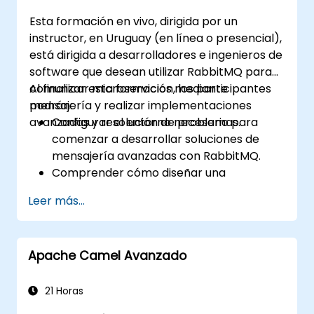
Esta formación en vivo, dirigida por un
instructor, en Uruguay (en línea o presencial),
está dirigida a desarrolladores e ingenieros de
software que desean utilizar RabbitMQ para
comunicar microservicios mediante
Al finalizar esta formación, los participantes
mensajería y realizar implementaciones
podrán:
avanzadas y resolución de problemas.
Configurar el entorno necesario para
comenzar a desarrollar soluciones de
mensajería avanzadas con RabbitMQ.
Comprender cómo diseñar una
arquitectura distribuida de microservicios
Leer más...
con RabbitMQ.
Aprender a implementar configuración
avanzada, seguridad, redes, alta
Apache Camel Avanzado
disponibilidad y replicación.
Conocer los problemas comunes en las
instalaciones de RabbitMQ y cómo
21 Horas
resolverlos.