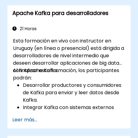
Apache Kafka para desarrolladores
21 Horas
Esta formación en vivo con instructor en
Uruguay (en línea o presencial) está dirigida a
desarrolladores de nivel intermedio que
deseen desarrollar aplicaciones de big data
con Apache Kafka.
Al finalizar esta formación, los participantes
podrán:
Desarrollar productores y consumidores
de Kafka para enviar y leer datos desde
Kafka.
Integrar Kafka con sistemas externos
utilizando Kafka Connect.
Leer más...
Escribir aplicaciones de streaming con
Kafka Streams & ksqlDB.
Integrar una aplicación cliente de Kafka