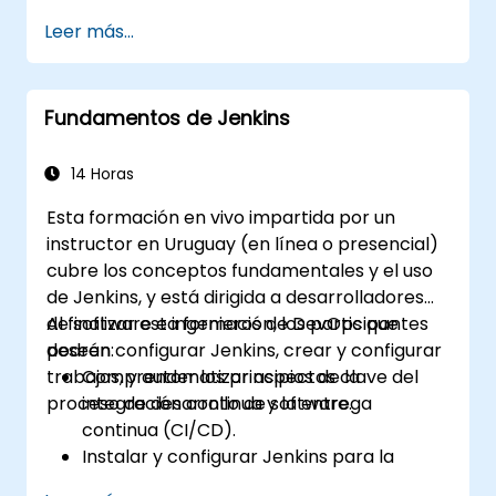
Generar automáticamente las
Leer más...
compilaciones de la aplicación cuando el
software se confirma en un sistema de
control de versiones.
Fundamentos de Jenkins
Iniciar automáticamente la compilación,
pruebas y empaquetado de una
aplicación de software.
14 Horas
Responder rápidamente a notificaciones
Esta formación en vivo impartida por un
e informes cuando ocurran errores.
instructor en Uruguay (en línea o presencial)
Instalar complementos adicionales para
cubre los conceptos fundamentales y el uso
extender las funcionalidades de Jenkins.
de Jenkins, y está dirigida a desarrolladores
de software e ingenieros de DevOps que
Al finalizar esta formación, los participantes
deseen configurar Jenkins, crear y configurar
podrán:
trabajos, y automatizar aspectos clave del
Comprender los principios de la
proceso de desarrollo de software.
integración continua y la entrega
continua (CI/CD).
Instalar y configurar Jenkins para la
automatización de software.