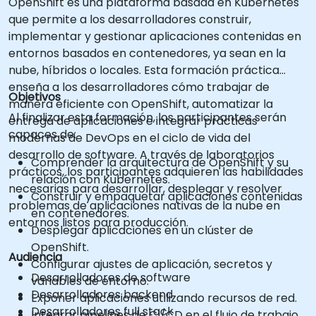
OpenShift es una plataforma basada en Kubernetes
que permite a los desarrolladores construir,
implementar y gestionar aplicaciones contenidas en
entornos basados en contenedores, ya sean en la
nube, híbridos o locales. Esta formación práctica
enseña a los desarrolladores cómo trabajar de
Objetivos
manera eficiente con OpenShift, automatizar la
Al finalizar esta formación, los participantes serán
entrega de aplicaciones e integrar prácticas
capaces de:
modernas de DevOps en el ciclo de vida del
desarrollo de software. A través de laboratorios
Comprender la arquitectura de OpenShift y su
prácticos, los participantes adquieren las habilidades
relación con Kubernetes.
necesarias para desarrollar, desplegar y resolver
Construir y empaquetar aplicaciones contenidas
problemas de aplicaciones nativas de la nube en
en contenedores.
entornos listos para producción.
Desplegar aplicaciones en un clúster de
OpenShift.
Audiencia
Configurar ajustes de aplicación, secretos y
Desarrolladores de software
variables de entorno.
Desarrolladores backend
Exponer aplicaciones utilizando recursos de red.
Desarrolladores full stack
Integrar pipelines de CI/CD en el flujo de trabajo