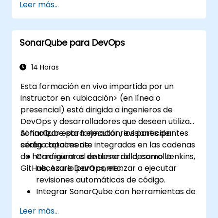
Leer más...
Grid
Ejecutar pruebas de regresión con
Selenium en Jenkins
SonarQube para DevOps
Preparar informes de prueba e informes
periódicos usando Jenkins
14 Horas
Esta formación en vivo impartida por un
instructor en <ubicación> (en línea o
presencial) está dirigida a ingenieros de
DevOps y desarrolladores que deseen utilizar
SonarQube para ejecutar revisiones de
Al finalizar esta formación, los participantes
código totalmente integradas en las cadenas
serán capaces de:
de herramientas de desarrollo, como Jenkins,
Configurar el entorno de desarrollo
GitHub, Azure DevOps, etc.
necesario para comenzar a ejecutar
revisiones automáticas de código.
Integrar SonarQube con herramientas de
integración continua, como Jenkins, Azure
Leer más...
DevOps, etc.