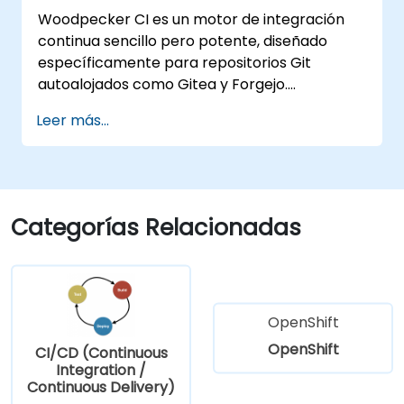
Woodpecker CI es un motor de integración
continua sencillo pero potente, diseñado
específicamente para repositorios Git
autoalojados como Gitea y Forgejo.
Proporciona una experiencia CI/CD nativa de
Leer más...
Docker, ligera y sin la complejidad ni los
costes de licencia propios de las plataformas
empresariales de CI.
Categorías Relacionadas
OpenShift
OpenShift
CI/CD (Continuous
Integration /
Continuous Delivery)