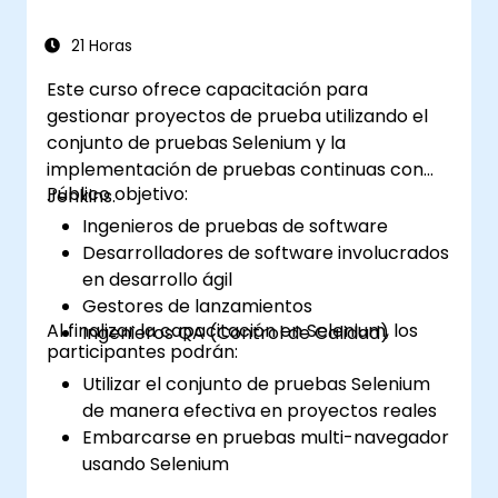
21 Horas
Este curso ofrece capacitación para
gestionar proyectos de prueba utilizando el
conjunto de pruebas Selenium y la
implementación de pruebas continuas con
Público objetivo:
Jenkins.
Ingenieros de pruebas de software
Desarrolladores de software involucrados
en desarrollo ágil
Gestores de lanzamientos
Al finalizar la capacitación en Selenium, los
Ingenieros QA (Control de Calidad)
participantes podrán:
Utilizar el conjunto de pruebas Selenium
de manera efectiva en proyectos reales
Embarcarse en pruebas multi-navegador
usando Selenium
Distribuir las pruebas utilizando Selenium