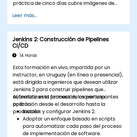
práctica de cinco días cubre imágenes de
contenedores, cargas de trabajo de
Leer más...
Kubernetes, red del clúster, almacenamiento,
seguridad, monitoreo y administración
práctica de OpenShift. Los participantes
Jenkins 2: Construcción de Pipelines
adquieren las habilidades necesarias para
CI/CD
operar plataformas modernas de
contenedores y diagnosticar aplicaciones en
14 Horas
entornos de desarrollo y producción.
Esta formación en vivo, impartida por un
instructor, en Uruguay (en línea o presencial),
está dirigida a ingenieros que desean utilizar
Jenkins 2 para construir pipelines que
automatizan el proceso de mover una
Al finalizar esta formación, los participantes
aplicación desde el desarrollo hasta la
podrán:
producción.
Instalar y configurar Jenkins 2.
Adoptar un enfoque basado en scripts
para automatizar cada paso del proceso
de implementación de software.