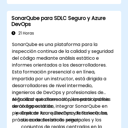
Ejecutar inspecciones continuas del
código para eliminar errores y
SonarQube para SDLC Seguro y Azure
vulnerabilidades de seguridad.
DevOps
Recopilar y analizar datos para impulsar
mejoras en la limpieza del código, el
21 Horas
mantenimiento y la seguridad.
SonarQube es una plataforma para la
inspección continua de la calidad y seguridad
del código mediante análisis estático e
informes orientados a los desarrolladores.
Esta formación presencial o en línea,
impartida por un instructor, está dirigida a
desarrolladores de nivel intermedio,
ingenieros de DevOps y profesionales de
seguridad que deseen implementar análisis
Al finalizar esta formación, los participantes
de código estático, integrar SonarQube en
serán capaces de:
pipelines de Azure DevOps y fortalecer las
Explicar la arquitectura de SonarQube,
prácticas de desarrollo seguro.
sus características principales y los
conjuntos de reglas centrados en la