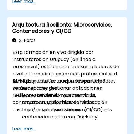
Leer más...
Crear y gestionar trabajos de Jenkins
para compilar y probar aplicaciones.
Configurar y personalizar tuberías
Arquitectura Resiliente: Microservicios,
automatizadas para el despliegue de
Contenedores y CI/CD
software.
21 Horas
Esta formación en vivo dirigida por
instructores en Uruguay (en línea o
presencial) está dirigida a desarrolladores de
nivel intermedio a avanzado, profesionales de
DevOps y arquitectos que deseen diseñar,
Al finalizar esta formación, los participantes
implementar y gestionar aplicaciones
serán capaces de:
resilientes utilizando microservicios,
Comprender e implementar la
contenedores y pipelines de integración
arquitectura de microservicios.
continua/despliegue continuo (CI/CD).
Implementar y gestionar aplicaciones
contenedorizadas con Docker y
Kubernetes.
Leer más...
Configurar y optimizar pipelines de CI/CD