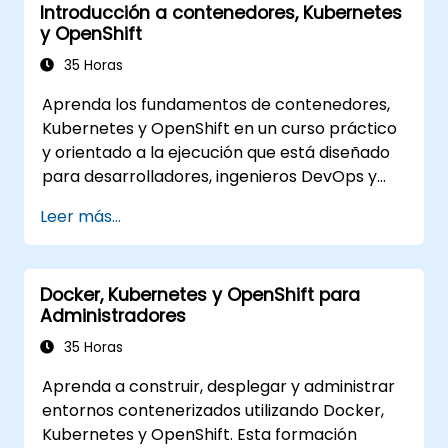
Introducción a contenedores, Kubernetes
Heroku.
y OpenShift
35 Horas
Aprenda los fundamentos de contenedores,
Kubernetes y OpenShift en un curso práctico
y orientado a la ejecución que está diseñado
para desarrolladores, ingenieros DevOps y
profesionales de TI. Los participantes
Leer más...
aprenderán cómo crear aplicaciones
mediante contenedores, desplegar cargas de
trabajo, gestionar recursos de Kubernetes y
Docker, Kubernetes y OpenShift para
utilizar OpenShift para agilizar la entrega de
Administradores
aplicaciones modernas en entornos de nube
e híbridos.
35 Horas
Aprenda a construir, desplegar y administrar
entornos contenerizados utilizando Docker,
Kubernetes y OpenShift. Esta formación