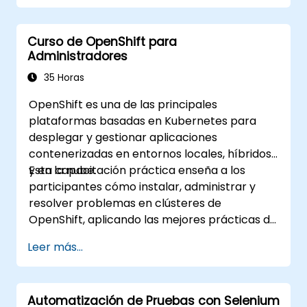
para despliegues automatizados.
Aplicar las mejores prácticas en
Curso de OpenShift para
seguridad, monitorización y
Administradores
observabilidad.
35 Horas
OpenShift es una de las principales
plataformas basadas en Kubernetes para
desplegar y gestionar aplicaciones
contenerizadas en entornos locales, híbridos
y en la nube.
Esta capacitación práctica enseña a los
participantes cómo instalar, administrar y
resolver problemas en clústeres de
OpenShift, aplicando las mejores prácticas de
seguridad, red y almacenamiento. A través de
Leer más...
ejercicios prácticos, los participantes
adquieren las habilidades necesarias para
gestionar con confianza entornos de
Automatización de Pruebas con Selenium
OpenShift listos para producción.