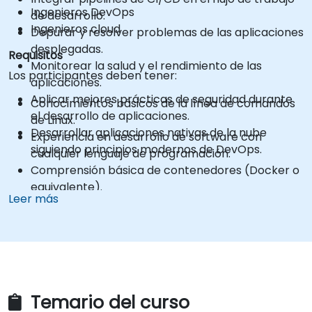
Ingenieros DevOps
de desarrollo.
Ingenieros cloud
Depurar y resolver problemas de las aplicaciones
desplegadas.
Requisitos
Monitorear la salud y el rendimiento de las
Los participantes deben tener:
aplicaciones.
Aplicar mejores prácticas de seguridad durante
Conocimientos básicos de la línea de comandos
el desarrollo de aplicaciones.
de Linux.
Desarrollar aplicaciones nativas de la nube
Experiencia en desarrollo de software con
siguiendo principios modernos de DevOps.
cualquier lenguaje de programación.
Comprensión básica de contenedores (Docker o
equivalente).
Leer más
Familiaridad con Git y conceptos de control de
versiones.
Conocimientos básicos de Kubernetes son útiles
pero no obligatorios.
Temario del curso