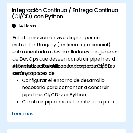
Integración Continua / Entrega Continua
(CI/CD) con Python
14 Horas
Esta formación en vivo dirigida por un
instructor Uruguay (en línea o presencial)
está orientada a desarrolladores o ingenieros
de DevOps que deseen construir pipelines de
automatización utilizando prácticas CI/CD
Al finalizar esta formación, los participantes
con Python.
serán capaces de:
Configurar el entorno de desarrollo
necesario para comenzar a construir
pipelines CI/CD con Python.
Construir pipelines automatizados para
probar y publicar paquetes de Python
Leer más...
utilizando Travis-CI.
Automatizar la implementación de
aplicaciones contenedores con Docker y