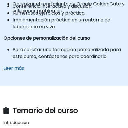
Optimizar el rendimiento de Oracle GoldenGate y
Conferencia interactiva y discusión.
solucionar problemas.
Numerosos ejercicios y práctica.
Implementación práctica en un entorno de
laboratorio en vivo.
Opciones de personalización del curso
Para solicitar una formación personalizada para
este curso, contáctenos para coordinarlo.
Leer más
Temario del curso
Introducción