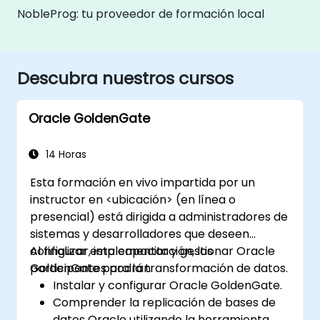
NobleProg: tu proveedor de formación local
Descubra nuestros cursos
Oracle GoldenGate
14 Horas
Esta formación en vivo impartida por un
instructor en <ubicación> (en línea o
presencial) está dirigida a administradores de
sistemas y desarrolladores que deseen
configurar, implementar y gestionar Oracle
Al finalizar esta capacitación, los
GoldenGate para la transformación de datos.
participantes podrán:
Instalar y configurar Oracle GoldenGate.
Comprender la replicación de bases de
datos Oracle utilizando la herramienta