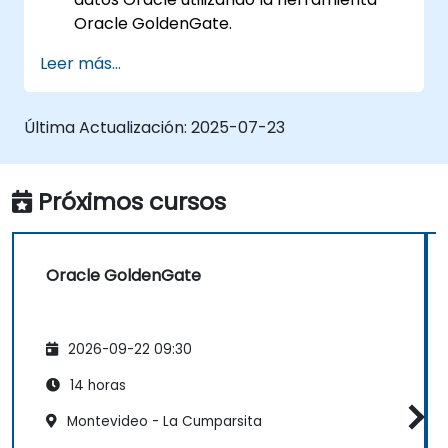
Oracle GoldenGate.
Entender la arquitectura de Oracle
Leer más...
GoldenGate.
Configurar y realizar una replicación y
migración de bases de datos.
Última Actualización:
2025-07-23
Optimizar el rendimiento de Oracle
GoldenGate y solucionar problemas.
Próximos cursos
Oracle GoldenGate
2026-09-22 09:30
14 horas
Montevideo - La Cumparsita