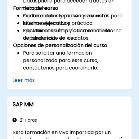
Datasphere para acceder a datos en
Formato del curso
tiempo real.
Explorar datos y personalizar vistas para
Conferencia interactiva y discusión.
informes ejecutivos.
Muchos ejercicios y práctica.
Ejecutar consultas y comprender las
Implementación práctica en un entorno
dependencias de los datos.
de laboratorio en vivo.
Opciones de personalización del curso
Para solicitar una formación
personalizada para este curso,
contáctenos para coordinarlo.
Leer más...
SAP MM
21 Horas
Esta formación en vivo impartida por un