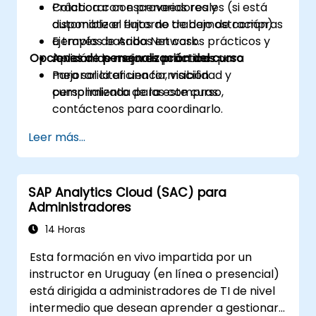
Colaborar con proveedores y
Práctica con escenarios reales (si está
automatizar flujos de trabajo de compras
disponible el entorno de demostración)
a través de Ariba Network.
Ejemplos basados en casos prácticos y
Opciones de personalización del curso
Aplicar las mejores prácticas para
revisión de mejores prácticas
mejorar la eficiencia, visibilidad y
Para solicitar una formación
cumplimiento de las compras.
personalizada para este curso,
contáctenos para coordinarlo.
Leer más...
SAP Analytics Cloud (SAC) para
Administradores
14 Horas
Esta formación en vivo impartida por un
instructor en Uruguay (en línea o presencial)
está dirigida a administradores de TI de nivel
intermedio que desean aprender a gestionar