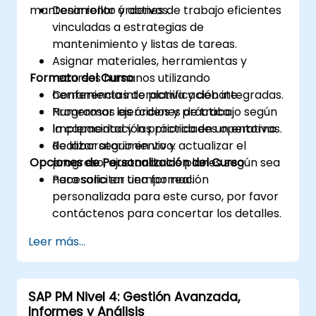
mantenimiento y activos.
Desarrollar órdenes de trabajo eficientes
vinculadas a estrategias de
mantenimiento y listas de tareas.
Asignar materiales, herramientas y
Formato del Curso
recursos humanos utilizando
herramientas de planificación integradas.
Conferencia interactiva y debate.
Programar las órdenes de trabajo según
Numerosos ejercicios y práctica.
la capacidad y las prioridades operativas.
Implementación práctica en un entorno
Realizar seguimiento y actualizar el
de laboratorio en vivo.
Opciones de Personalización del Curso
progreso, ajustando los planes según sea
necesario en tiempo real.
Para solicitar una formación
personalizada para este curso, por favor
contáctenos para concertar los detalles.
Leer más...
SAP PM Nivel 4: Gestión Avanzada,
Informes y Análisis