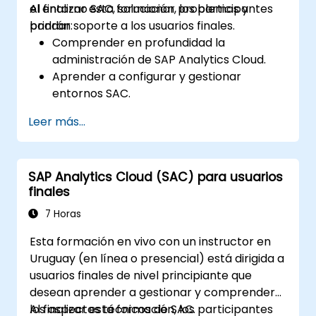
el entorno SAC, solucionar problemas y
Al finalizar esta formación, los participantes
brindar soporte a los usuarios finales.
podrán:
Comprender en profundidad la
administración de SAP Analytics Cloud.
Aprender a configurar y gestionar
entornos SAC.
Comprender los roles de usuario,
Leer más...
permisos y configuraciones de seguridad.
Gestionar conexiones de datos y modelos
de datos.
SAP Analytics Cloud (SAC) para usuarios
Solucionar problemas y resolver
finales
incidencias comunes de SAC.
Brindar soporte técnico a los usuarios
7 Horas
finales.
Esta formación en vivo con un instructor en
Uruguay (en línea o presencial) está dirigida a
usuarios finales de nivel principiante que
desean aprender a gestionar y comprender
los aspectos técnicos de SAC.
Al finalizar esta formación, los participantes