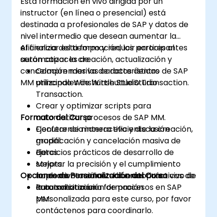
Esta formación en vivo dirigida por un
instructor (en línea o presencial) está
destinada a profesionales de SAP y datos de
nivel intermedio que desean aumentar la
eficiencia del tiempo y reducir errores al
Al finalizar esta formación, los participantes
automatizar la creación, actualización y
serán capaces de:
cancelación masiva de datos dentro de SAP
Comprender las características
MM utilizando Winshuttle Studio Transaction.
principales de Winshuttle Studio
Transaction.
Crear y optimizar scripts para
Formato del Curso
automatizar procesos de SAP MM.
Ejecutar de manera eficiente la creación,
Conferencia interactiva y discusión
modificación y cancelación masiva de
grupal.
datos.
Ejercicios prácticos de desarrollo de
Mejorar la precisión y el cumplimiento
scripts.
Opciones de Personalización del Curso
normativo mediante buenas prácticas de
Implementación en laboratorio en vivo de
automatización.
la automatización de procesos en SAP
Para solicitar una formación
MM.
personalizada para este curso, por favor
contáctenos para coordinarlo.