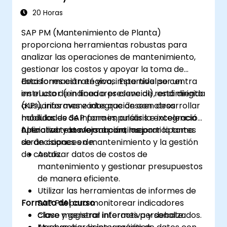
20 Horas
SAP PM (Mantenimiento de Planta)
proporciona herramientas robustas para
analizar las operaciones de mantenimiento,
gestionar los costos y apoyar la toma de
decisiones estratégicas. Este nivel se centra
Esta formación en vivo, impartida por un
en el uso de indicadores clave de rendimiento
instructor (en línea o presencial), está dirigida
(KPI), informes e integración con otros
a usuarios avanzados que deseen desarrollar
módulos de SAP para impulsar la excelencia
habilidades de informes, análisis e integración
operativa y la mejora continua.
funcional transversal para mejorar la toma
Al finalizar esta formación, los participantes
de decisiones en mantenimiento y la gestión
serán capaces de:
de costos.
Analizar datos de costos de
mantenimiento y gestionar presupuestos
de manera eficiente.
Utilizar las herramientas de informes de
Formato del curso
SAP PM para monitorear indicadores
clave y generar informes personalizados.
Clase magistral interactiva y debate.