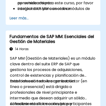
aprovisionamiento.
personalizada para este curso, por favor
Integrar SAP MM con otros módulos de
contáctenos para coordinar.
SAP para gestionar y reportar procesos
Leer más...
empresariales de manera completa.
Fundamentos de SAP MM: Esenciales del
Gestión de Materiales
14 Horas
SAP MM (Gestión de Materiales) es un módulo
clave dentro del suite ERP de SAP que
gestiona los procesos de adquisiciones,
control de existencias y planificación de
materiales en toda la organización.
Esta formación en vivo con instructor (en
línea o presencial) está dirigida a
profesionales de nivel principiante e
intermedio que desean adquirir un sólido
conocimiento de los conceptos y
Al finalizar esta formación, los participantes