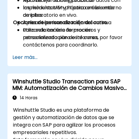
Aprovechar la integración de datos con
Muchas ejercicios y práctica.
los módulos MM y FI para análisis más
Implementación práctica en un entorno
amplios.
de laboratorio en vivo.
Opciones de personalización del curso
Aplicar técnicas de mejora continua
utilizando análisis de procesos y
Para solicitar una formación
retroalimentación de informes.
personalizada para este curso, por favor
contáctenos para coordinarlo.
Leer más...
Winshuttle Studio Transaction para SAP
MM: Automatización de Cambios Masivos
de Datos
14 Horas
Winshuttle Studio es una plataforma de
gestión y automatización de datos que se
integra con SAP para agilizar los procesos
empresariales repetitivos.