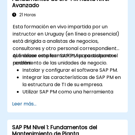
Avanzado
21 Horas
Esta formación en vivo impartida por un
instructor en Uruguay (en línea o presencial)
está dirigida a analistas de negocios,
consultores y otro personal correspondiente
que desee emplear SAP PM para sostener el
Al finalizar esta formación, los participantes
rendimiento de las unidades de negocio.
podrán:
Instalar y configurar el software SAP PM.
Integrar las características de SAP PM en
la estructura de TI de su empresa.
Utilizar SAP PM como una herramienta
para ejecutar las responsabilidades de los
Leer más...
roles de mantenimiento.
Utilizar los informes de SAP PM para
resolver las necesidades de los clientes.
SAP PM Nivel 1: Fundamentos del
Reconocer la importancia de las
Mantenimiento de Planta