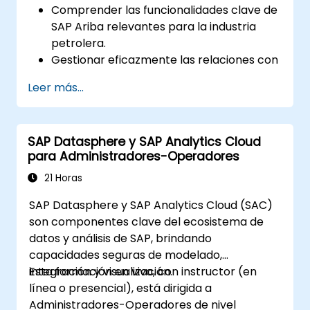
Comprender las funcionalidades clave de
SAP Ariba relevantes para la industria
petrolera.
Gestionar eficazmente las relaciones con
proveedores, el abastecimiento y los
Leer más...
contratos.
Optimizar los flujos de trabajo de
compras y los procesos de cumplimiento
SAP Datasphere y SAP Analytics Cloud
normativo.
para Administradores-Operadores
Integrar SAP Ariba con los sistemas ERP
existentes para garantizar operaciones
21 Horas
fluidas.
SAP Datasphere y SAP Analytics Cloud (SAC)
son componentes clave del ecosistema de
datos y análisis de SAP, brindando
capacidades seguras de modelado,
integración y visualización.
Esta formación en vivo, con instructor (en
línea o presencial), está dirigida a
Administradores-Operadores de nivel