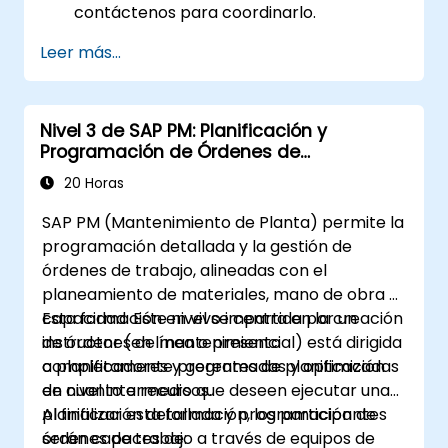
contáctenos para coordinarlo.
Leer más...
Nivel 3 de SAP PM: Planificación y
Programación de Órdenes de
Mantenimiento
20 Horas
SAP PM (Mantenimiento de Planta) permite la
programación detallada y la gestión de
órdenes de trabajo, alineadas con el
planeamiento de materiales, mano de obra y
capacidad. Este nivel se centra en la creación
Esta formación en vivo impartida por un
de órdenes de mantenimiento
instructor (en línea o presencial) está dirigida
completamente programadas y optimizadas
a planificadores y gerentes de planificación
en cuanto a recursos.
de nivel intermedio que deseen ejecutar una
planificación detallada y programación de
Al finalizar esta formación, los participantes
órdenes de trabajo a través de equipos de
serán capaces de: