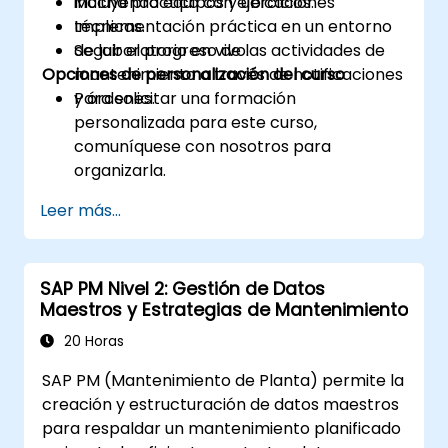
incluyendo equipos y ubicaciones
Mucha práctica con ejercicios.
técnicas.
Implementación práctica en un entorno
Seguir el progreso de las actividades de
de laboratorio en vivo.
Opciones de personalización del curso
mantenimiento a través de notificaciones
y órdenes.
Para solicitar una formación
personalizada para este curso,
comuníquese con nosotros para
organizarla.
Leer más...
SAP PM Nivel 2: Gestión de Datos
Maestros y Estrategias de Mantenimiento
20 Horas
SAP PM (Mantenimiento de Planta) permite la
creación y estructuración de datos maestros
para respaldar un mantenimiento planificado