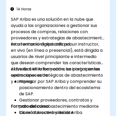
14 Horas
SAP Ariba es una solución en la nube que
ayuda a las organizaciones a gestionar sus
procesos de compras, relaciones con
proveedores y estrategias de abastecimiento
en un entorno digital unificado.
Esta formación impartida por un instructor,
en vivo (en línea o presencial), está dirigida a
usuarios de nivel principiante e intermedio
que desean comprender las características
clave de SAP Ariba y cómo se integra en las
Al finalizar esta formación, los participantes
operaciones estratégicas de abastecimiento
serán capaces de:
y compras.
Navegar por SAP Ariba y comprender su
posicionamiento dentro del ecosistema
de SAP.
Gestionar proveedores, contratos y
Formato del curso
procesos de abastecimiento mediante
los módulos centrales de Ariba.
Clase interactiva y debate