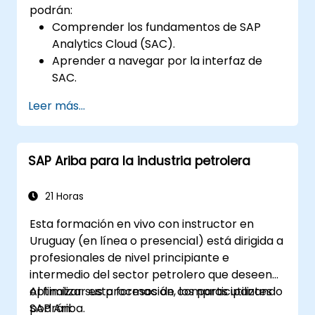
podrán:
Comprender los fundamentos de SAP
Analytics Cloud (SAC).
Aprender a navegar por la interfaz de
SAC.
Crear y gestionar consultas e informes.
Leer más...
Diseñar paneles interactivos y
visualizaciones.
Utilizar las funciones de SAC para la
SAP Ariba para la industria petrolera
exploración y el análisis de datos.
Exportar e compartir informes con otros
usuarios.
21 Horas
Esta formación en vivo con instructor en
Uruguay (en línea o presencial) está dirigida a
profesionales de nivel principiante e
intermedio del sector petrolero que deseen
optimizar sus procesos de compras utilizando
Al finalizar esta formación, los participantes
SAP Ariba.
podrán: