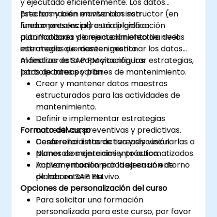
y ejecutado eficientemente. Los datos
precisos y bien mantenidos son
Esta formación en vivo con instructor (en
fundamentales para una planificación
línea o presencial) está dirigida a
automatizada y la ejecución efectiva de las
planificadores de mantenimiento de nivel
estrategias de mantenimiento.
intermedio que deseen gestionar los datos
maestros de SAP PM y configurar estrategias,
Al finalizar esta capacitación, los
listas de tareas y planes de mantenimiento.
participantes podrán:
Crear y mantener datos maestros
estructurados para las actividades de
mantenimiento.
Definir e implementar estrategias
Formato del curso
correctivas, preventivas y predictivas.
Desarrollar listas de tareas y vincularlas a
Conferencia interactiva y discusión.
planes de mantenimiento automatizados.
Numerosos ejercicios y práctica.
Activar y monitorear la ejecución de
Implementación práctica en un entorno
planes en SAP PM.
de laboratorio en vivo.
Opciones de personalización del curso
Para solicitar una formación
personalizada para este curso, por favor