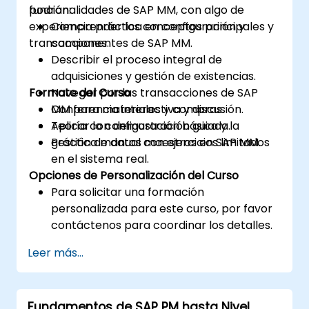
funcionalidades de SAP MM, con algo de
podrán:
experiencia práctica en configuración y
Comprender los conceptos principales y
transacciones.
componentes de SAP MM.
Describir el proceso integral de
adquisiciones y gestión de existencias.
Formato del Curso
Navegar por las transacciones de SAP
MM para materiales y compras.
Conferencia interactiva y discusión.
Aplicar la configuración básica y la
Teoría con demostración guiada.
gestión de datos maestros en SAP MM.
Práctica manual con ejercicios limitados
en el sistema real.
Opciones de Personalización del Curso
Para solicitar una formación
personalizada para este curso, por favor
contáctenos para coordinar los detalles.
Leer más...
Fundamentos de SAP PM hasta Nivel