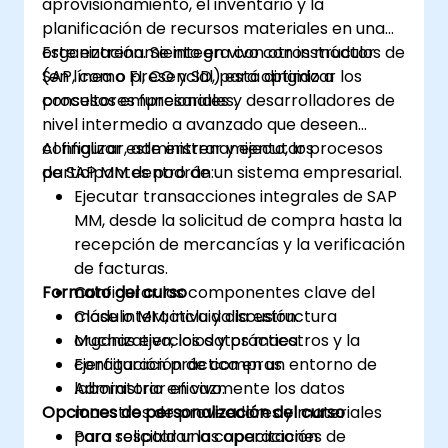
aprovisionamiento, el inventario y la
planificación de recursos materiales en una
organización. Se integra con otros módulos de
Este entrenamiento en vivo con instructor
SAP, como FI, CO y SD, para optimizar los
(en línea o presencial) está dirigido a
procesos empresariales.
consultores funcionales y desarrolladores de
nivel intermedio a avanzado que deseen
configurar, administrar y ejecutar procesos
Al finalizar este entrenamiento, los
de SAP MM dentro de un sistema empresarial.
participantes podrán:
Ejecutar transacciones integrales de SAP
MM, desde la solicitud de compra hasta la
recepción de mercancías y la verificación
de facturas.
Formato del curso
Configurar los componentes clave del
módulo MM, incluida la estructura
Clase interactiva y discusión.
organizativa, los datos maestros y la
Muchas ejercicios y práctica.
configuración de compras.
Ejercitación práctica en un entorno de
Administrar eficazmente los datos
laboratorio en vivo.
Opciones de personalización del curso
maestros de proveedores y materiales
para respaldar las operaciones de
Para solicitar una capacitación