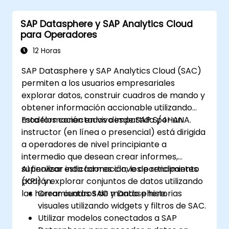
SAP Datasphere y SAP Analytics Cloud
para Operadores
12 Horas
SAP Datasphere y SAP Analytics Cloud (SAC)
permiten a los usuarios empresariales
explorar datos, construir cuadros de mando y
obtener información accionable utilizando
modelos conectados desde SAP S/4HANA.
Esta formación en vivo impartida por un
instructor (en línea o presencial) está dirigida
a operadores de nivel principiante a
intermedio que desean crear informes,
supervisar indicadores clave de rendimiento
Al finalizar esta formación, los participantes
(KPI) y explorar conjuntos de datos utilizando
podrán:
las herramientas SAC y Datasphere.
Crear cuadros de mando e historias
visuales utilizando widgets y filtros de SAC.
Utilizar modelos conectados a SAP