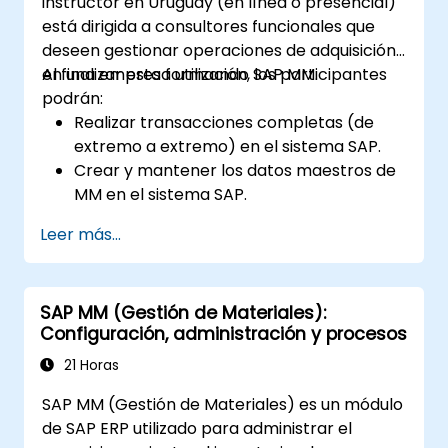
instructor en Uruguay (en línea o presencial)
está dirigida a consultores funcionales que
deseen gestionar operaciones de adquisición
en una empresa utilizando SAP MM.
Al finalizar esta formación, los participantes
podrán:
Realizar transacciones completas (de
extremo a extremo) en el sistema SAP.
Crear y mantener los datos maestros de
MM en el sistema SAP.
Comprender la estructura organizativa
Leer más...
dentro del sistema SAP.
SAP MM (Gestión de Materiales):
Configuración, administración y procesos
21 Horas
SAP MM (Gestión de Materiales) es un módulo
de SAP ERP utilizado para administrar el