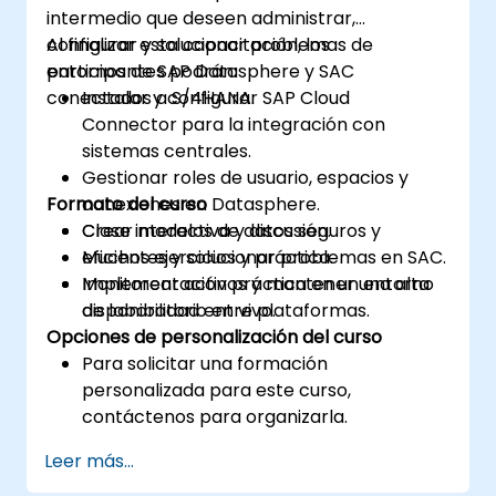
intermedio que deseen administrar,
configurar y solucionar problemas de
Al finalizar esta capacitación, los
entornos de SAP Datasphere y SAC
participantes podrán:
conectados a S/4HANA.
Instalar y configurar SAP Cloud
Connector para la integración con
sistemas centrales.
Gestionar roles de usuario, espacios y
Formato del curso
conexiones en Datasphere.
Crear modelos de datos seguros y
Clase interactiva y discusión.
eficientes y solucionar problemas en SAC.
Muchos ejercicios y práctica.
Monitorear activos y mantener una alta
Implementación práctica en un entorno
disponibilidad entre plataformas.
de laboratorio en vivo.
Opciones de personalización del curso
Para solicitar una formación
personalizada para este curso,
contáctenos para organizarla.
Leer más...