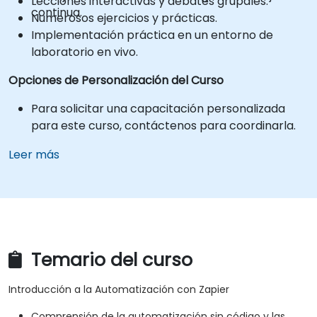
Lecciones interactivas y debates grupales.
continua.
Numerosos ejercicios y prácticas.
Implementación práctica en un entorno de
laboratorio en vivo.
Opciones de Personalización del Curso
Para solicitar una capacitación personalizada
para este curso, contáctenos para coordinarla.
Leer más
Temario del curso
Introducción a la Automatización con Zapier
Comprensión de la automatización sin código y las