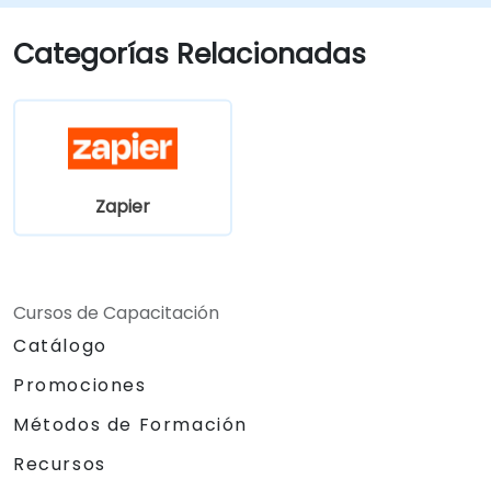
Optimizar y resolver incidencias en los
flujos de automatización para garantizar
Categorías Relacionadas
la máxima eficiencia.
Zapier
Cursos de Capacitación
Catálogo
Promociones
Métodos de Formación
Recursos