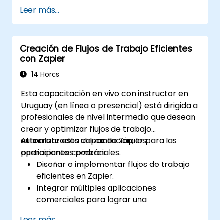
Optimizar y depurar flujos de trabajo de
Leer más...
automatización avanzados.
Integrar Zapier con aplicaciones
propietarias o menos comunes.
Creación de Flujos de Trabajo Eficientes
con Zapier
14 Horas
Esta capacitación en vivo con instructor en
Uruguay (en línea o presencial) está dirigida a
profesionales de nivel intermedio que desean
crear y optimizar flujos de trabajo
automatizados utilizando Zapier para las
Al finalizar esta capacitación, los
operaciones comerciales.
participantes podrán:
Diseñar e implementar flujos de trabajo
eficientes en Zapier.
Integrar múltiples aplicaciones
comerciales para lograr una
automatización fluida.
Leer más...