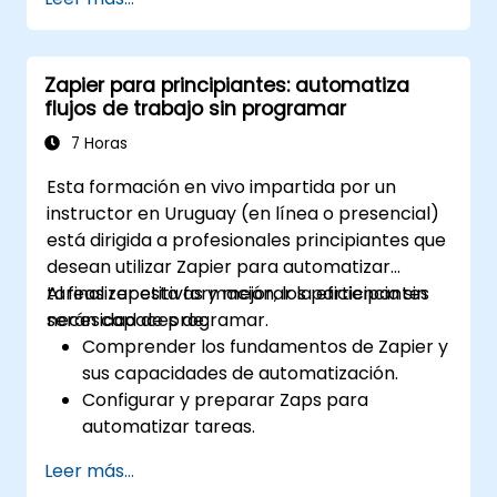
Optimizar el rendimiento de los Zaps y
solucionar problemas comunes.
Escalar la automatización de flujos de
Zapier para principiantes: automatiza
trabajo para satisfacer las necesidades
flujos de trabajo sin programar
del negocio.
7 Horas
Esta formación en vivo impartida por un
instructor en Uruguay (en línea o presencial)
está dirigida a profesionales principiantes que
desean utilizar Zapier para automatizar
tareas repetitivas y mejorar la eficiencia sin
Al finalizar esta formación, los participantes
necesidad de programar.
serán capaces de:
Comprender los fundamentos de Zapier y
sus capacidades de automatización.
Configurar y preparar Zaps para
automatizar tareas.
Integrar herramientas empresariales
Leer más...
populares con Zapier.