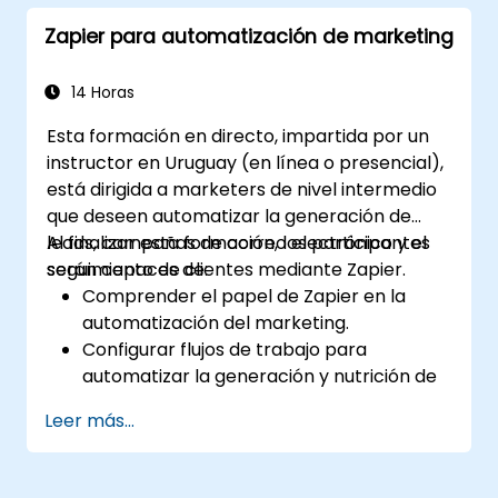
marketing y ventas.
Zapier para automatización de marketing
14 Horas
Esta formación en directo, impartida por un
instructor en Uruguay (en línea o presencial),
está dirigida a marketers de nivel intermedio
que deseen automatizar la generación de
leads, campañas de correo electrónico y el
Al finalizar esta formación, los participantes
seguimiento de clientes mediante Zapier.
serán capaces de:
Comprender el papel de Zapier en la
automatización del marketing.
Configurar flujos de trabajo para
automatizar la generación y nutrición de
leads.
Leer más...
Integrar herramientas de marketing,
como CRMs, plataformas de correo
electrónico y herramientas de análisis.