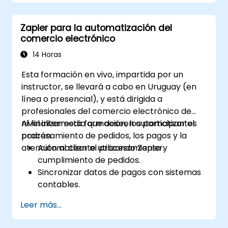
Gestionar y optimizar flujos de trabajo
automatizados.
Zapier para la automatización del
comercio electrónico
14 Horas
Esta formación en vivo, impartida por un
instructor, se llevará a cabo en Uruguay (en
línea o presencial), y está dirigida a
profesionales del comercio electrónico de
nivel intermedio que deseen automatizar el
Al finalizar esta formación, los participantes
procesamiento de pedidos, los pagos y la
podrán:
atención al cliente utilizando Zapier.
Automatizar el procesamiento y
cumplimiento de pedidos.
Sincronizar datos de pagos con sistemas
contables.
Mejorar la atención al cliente mediante la
Leer más...
automatización.
Optimizar los flujos de trabajo de