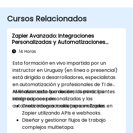
Cursos Relacionados
Zapier Avanzado: Integraciones
Personalizadas y Automatizaciones
Multietapa
14 Horas
Esta formación en vivo impartida por un
instructor en Uruguay (en línea o presencial)
está dirigida a desarrolladores, especialistas
en automatización y profesionales de TI de
nivel avanzado que deseen dominar las
Al finalizar esta formación, los participantes
integraciones personalizadas y las
serán capaces de:
automatizaciones multietapa en Zapier.
Crear integraciones personalizadas en
Zapier utilizando APIs e webhooks.
Diseñar y gestionar flujos de trabajo
complejos multietapa.