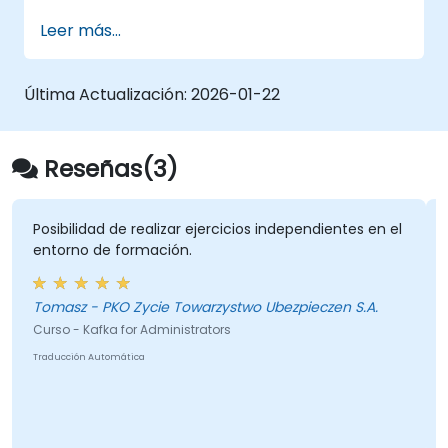
confiabilidad, y resolver problemas comunes
Leer más...
en producción.
Última Actualización:
2026-01-22
Reseñas(3)
Posibilidad de realizar ejercicios independientes en el
entorno de formación.
Tomasz - PKO Zycie Towarzystwo Ubezpieczen S.A.
Curso - Kafka for Administrators
Traducción Automática