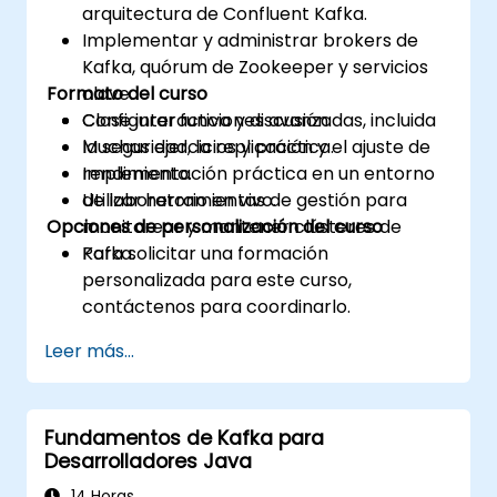
arquitectura de Confluent Kafka.
Implementar y administrar brokers de
Kafka, quórum de Zookeeper y servicios
Formato del curso
clave.
Configurar funciones avanzadas, incluida
Clase interactiva y discusión.
la seguridad, la replicación y el ajuste de
Muchas ejercicios y práctica.
rendimiento.
Implementación práctica en un entorno
Utilizar herramientas de gestión para
de laboratorio en vivo.
Opciones de personalización del curso
monitorear y mantener clústeres de
Kafka.
Para solicitar una formación
personalizada para este curso,
contáctenos para coordinarlo.
Leer más...
Fundamentos de Kafka para
Desarrolladores Java
14 Horas