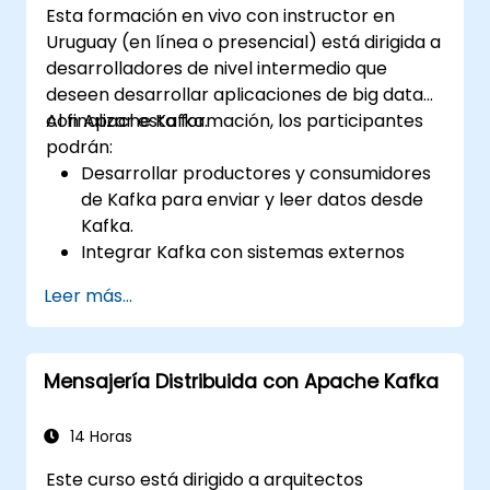
Esta formación en vivo con instructor en
Uruguay (en línea o presencial) está dirigida a
desarrolladores de nivel intermedio que
deseen desarrollar aplicaciones de big data
con Apache Kafka.
Al finalizar esta formación, los participantes
podrán:
Desarrollar productores y consumidores
de Kafka para enviar y leer datos desde
Kafka.
Integrar Kafka con sistemas externos
utilizando Kafka Connect.
Leer más...
Escribir aplicaciones de streaming con
Kafka Streams & ksqlDB.
Integrar una aplicación cliente de Kafka
Mensajería Distribuida con Apache Kafka
con Confluent Cloud para
implementaciones de Kafka en la nube.
Adquirir experiencia práctica a través de
14 Horas
ejercicios hands-on y casos de uso reales.
Este curso está dirigido a arquitectos