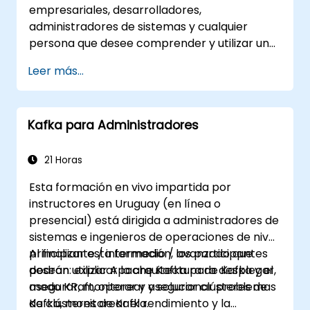
empresariales, desarrolladores,
administradores de sistemas y cualquier
persona que desee comprender y utilizar un
sistema de mensajería distribuido de alta
Leer más...
capacidad. Si tiene requisitos más específicos
(por ejemplo, solo la administración de
sistemas), este curso se puede personalizar
Kafka para Administradores
para adaptarse mejor a sus necesidades.
21 Horas
Esta formación en vivo impartida por
instructores en Uruguay (en línea o
presencial) está dirigida a administradores de
sistemas e ingenieros de operaciones de nivel
principiante / intermedio / avanzado que
Al finalizar esta formación, los participantes
desean utilizar Apache Kafka para desplegar,
podrán: explicar la arquitectura de Kafka y el
asegurar, monitorear y solucionar problemas
modo KRaft, operar y asegurar clústeres de
de clústeres de Kafka.
Kafka, monitorear el rendimiento y la