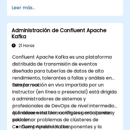
Leer más...
Administración de Confluent Apache
Kafka
21 Horas
Confluent Apache Kafka es una plataforma
distribuida de transmisión de eventos
diseñada para tuberías de datos de alto
rendimiento, tolerantes a fallas y análisis en
tiempo real.
Esta formación en vivo impartida por un
instructor (en línea o presencial) está dirigida
a administradores de sistemas y
profesionales de DevOps de nivel intermedio
que deseen instalar, configurar, monitorear y
Al finalizar esta formación, los participantes
solucionar problemas de clústeres de
podrán:
Confluent Apache Kafka.
Comprender los componentes y la