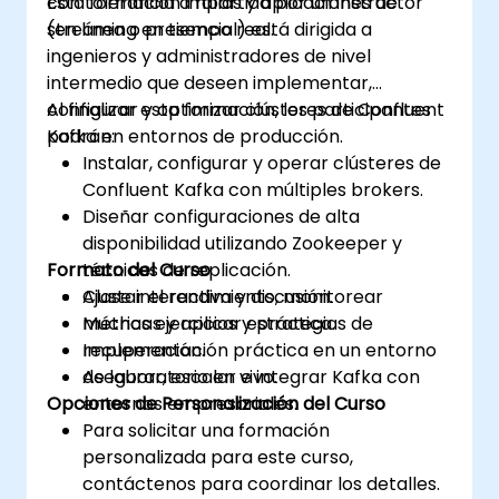
con tolerancia a fallas y aplicaciones de
Esta formación impartida por un instructor
streaming en tiempo real.
(en línea o presencial) está dirigida a
ingenieros y administradores de nivel
intermedio que deseen implementar,
configurar y optimizar clústeres de Confluent
Al finalizar esta formación, los participantes
Kafka en entornos de producción.
podrán:
Instalar, configurar y operar clústeres de
Confluent Kafka con múltiples brokers.
Diseñar configuraciones de alta
disponibilidad utilizando Zookeeper y
Formato del Curso
técnicas de replicación.
Ajustar el rendimiento, monitorear
Clase interactiva y discusión.
métricas y aplicar estrategias de
Muchas ejercicios y práctica.
recuperación.
Implementación práctica en un entorno
Asegurar, escalar e integrar Kafka con
de laboratorio en vivo.
Opciones de Personalización del Curso
entornos empresariales.
Para solicitar una formación
personalizada para este curso,
contáctenos para coordinar los detalles.