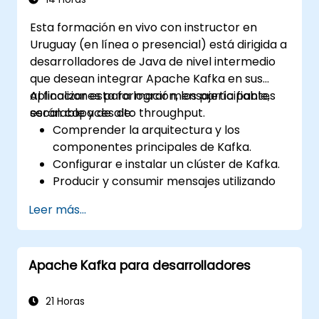
Esta formación en vivo con instructor en
Uruguay (en línea o presencial) está dirigida a
desarrolladores de Java de nivel intermedio
que desean integrar Apache Kafka en sus
aplicaciones para lograr mensajería fiable,
Al finalizar esta formación, los participantes
escalable y de alto throughput.
serán capaces de:
Comprender la arquitectura y los
componentes principales de Kafka.
Configurar e instalar un clúster de Kafka.
Producir y consumir mensajes utilizando
Java.
Leer más...
Implementar Kafka Streams para el
procesamiento de datos en tiempo real.
Asegurar la tolerancia a fallos y la
Apache Kafka para desarrolladores
escalabilidad en las aplicaciones de
Kafka.
21 Horas