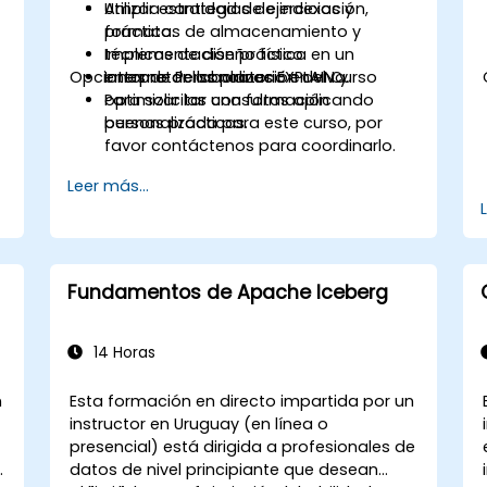
Utilizar estrategias de indexación,
Amplia cantidad de ejercicios y
formatos de almacenamiento y
práctica.
técnicas de diseño físico.
Implementación práctica en un
Opciones de Personalización del Curso
Interpretar los planes EXPLAIN y
entorno de laboratorio en vivo.
optimizar las consultas aplicando
Para solicitar una formación
buenas prácticas.
personalizada para este curso, por
favor contáctenos para coordinarlo.
Leer más...
Fundamentos de Apache Iceberg
14 Horas
n
Esta formación en directo impartida por un
instructor en Uruguay (en línea o
presencial) está dirigida a profesionales de
datos de nivel principiante que desean