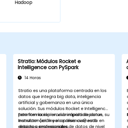
Hadoop
Stratio: Módulos Rocket e
Intelligence con PySpark
14 Horas
Stratio es una plataforma centrada en los
datos que integra big data, inteligencia
artificial y gobernanza en una única
solución. Sus módulos Rocket e Intelligence
permiten la exploración rápida de datos, su
Esta formación en vivo impartida por un
transformación y el análisis avanzado en
instructor (en línea o presencial) está
entornos empresariales.
dirigida a profesionales de datos de nivel