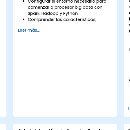
Configurar el entorno necesario para
comenzar a procesar big data con
Spark, Hadoop y Python.
Comprender las características,
componentes principales y
Leer más...
arquitectura de Spark y Hadoop.
Aprender a integrar Spark, Hadoop y
Python para el procesamiento de big
data.
Explorar las herramientas del
ecosistema de Spark (Spark MLlib,
Spark Streaming, Kafka, Sqoop, Flume).
Construir sistemas de recomendación
basados en filtrado colaborativo
similares a los utilizados por Netflix,
YouTube, Amazon, Spotify y Google.
Utilizar Apache Mahout para escalar
algoritmos de aprendizaje automático.