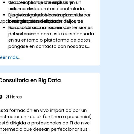
de Greenplum para análisis y
Uso práctico de Greenplum en un
extensiones.
entorno de laboratorio controlado.
Diagnosticar problemas y monitorear
Ejercicios guiados centrados en la
Opciones de personalización del curso
sistemas de Greenplum.
configuración del clúster, flujos de
trabajo de actualización y extensiones
Para solicitar una formación
del sistema.
personalizada para este curso basada
en su entorno o plataforma de datos,
póngase en contacto con nosotros
para organizarla.
Leer más...
Consultoría en Big Data
21 Horas
Esta formación en vivo impartida por un
instructor en <ubic> (en línea o presencial)
está dirigida a profesionales de TI de nivel
intermedio que desean perfeccionar sus