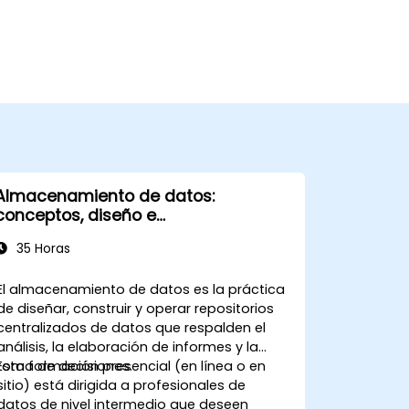
Almacenamiento de datos:
conceptos, diseño e
implementación
35 Horas
El almacenamiento de datos es la práctica
de diseñar, construir y operar repositorios
centralizados de datos que respalden el
análisis, la elaboración de informes y la
toma de decisiones.
Esta formación presencial (en línea o en
sitio) está dirigida a profesionales de
datos de nivel intermedio que deseen