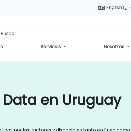
English
+
no
Servicios
Nosotros
g Data en Uruguay
tidos por instructores y disponibles tanto en línea como 