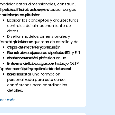
modelar datos dimensionales, construir
pipelines ETL robustos y optimizar cargas
Al finalizar esta formación, los
de trabajo analíticas.
participantes podrán:
Explicar los conceptos y arquitecturas
centrales del almacenamiento de
datos.
Diseñar modelos dimensionales y
Formato del curso
elegir entre esquemas de estrella y de
copo de nieve (snowflake).
Clase interactiva y discusión.
Construir y orquestar pipelines ETL y ELT
Numerosos ejercicios y prácticas.
de manera confiable.
Implementación práctica en un
Diferenciar las cargas de trabajo OLTP
entorno de laboratorio en vivo.
Opciones de personalización del curso
versus OLAP y optimizarlas para el
análisis.
Para solicitar una formación
personalizada para este curso,
contáctenos para coordinar los
detalles.
Leer más...