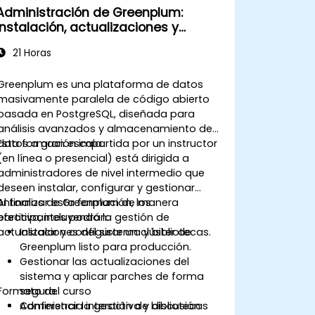
Administración de Greenplum:
Instalación, actualizaciones y
bibliotecas
21 Horas
Greenplum es una plataforma de datos
masivamente paralela de código abierto
basada en PostgreSQL, diseñada para
análisis avanzados y almacenamiento de
datos a gran escala.
Esta formación impartida por un instructor
(en línea o presencial) está dirigida a
administradores de nivel intermedio que
deseen instalar, configurar y gestionar
entornos de Greenplum de manera
Al finalizar esta formación, los
efectiva, incluyendo la gestión de
participantes podrán:
actualizaciones del sistema y bibliotecas.
Instalar y configurar un clúster de
Greenplum listo para producción.
Gestionar las actualizaciones del
sistema y aplicar parches de forma
Formato del curso
segura.
Administrar la gestión de bibliotecas
Conferencia interactiva y discusión.