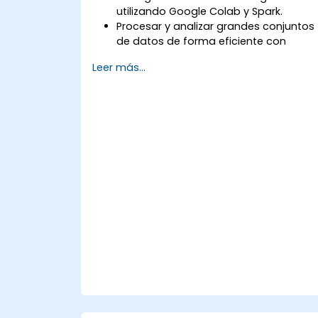
utilizando Google Colab y Spark.
Procesar y analizar grandes conjuntos
de datos de forma eficiente con
Apache Spark.
Leer más...
Visualizar big data en un entorno
colaborativo.
Integrar Apache Spark con
herramientas basadas en la nube.