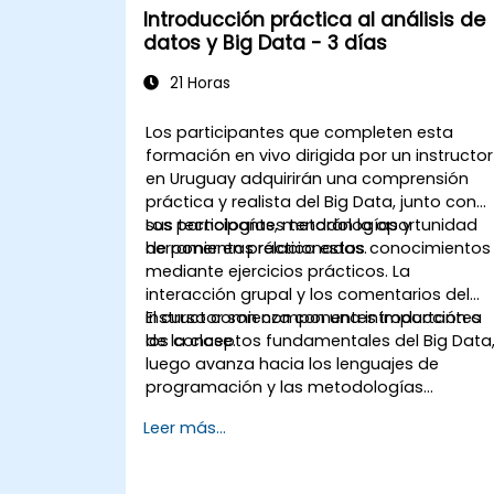
Introducción práctica al análisis de
datos y Big Data - 3 días
21 Horas
Los participantes que completen esta
formación en vivo dirigida por un instructor
en Uruguay adquirirán una comprensión
práctica y realista del Big Data, junto con
sus tecnologías, metodologías y
Los participantes tendrán la oportunidad
herramientas relacionadas.
de poner en práctica estos conocimientos
mediante ejercicios prácticos. La
interacción grupal y los comentarios del
instructor son componentes importantes
El curso comienza con una introducción a
de la clase.
los conceptos fundamentales del Big Data
luego avanza hacia los lenguajes de
programación y las metodologías
utilizadas para realizar el análisis de datos.
Leer más...
Finalmente, discutimos las herramientas e
infraestructura que permiten el
almacenamiento de Big Data, el