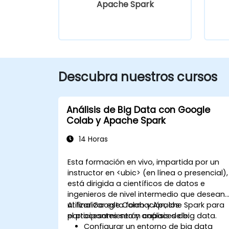
Apache Spark
Descubra nuestros cursos
Análisis de Big Data con Google
Colab y Apache Spark
14 Horas
Esta formación en vivo, impartida por un
instructor en <ubic> (en línea o presencial),
está dirigida a científicos de datos e
ingenieros de nivel intermedio que desean
utilizar Google Colab y Apache Spark para
Al finalizar esta formación, los
el procesamiento y análisis de big data.
participantes serán capaces de:
Configurar un entorno de big data