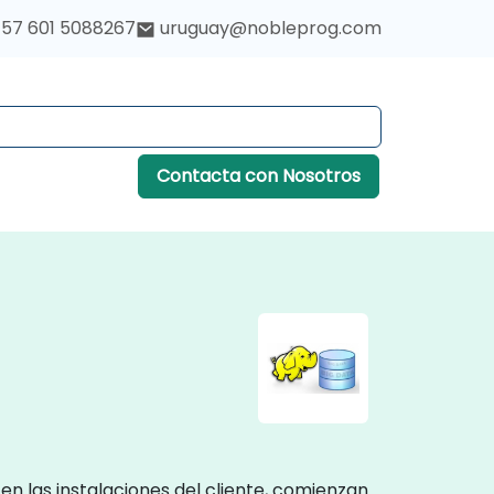
57 601 5088267
uruguay@nobleprog.com
Contacta con Nosotros
en las instalaciones del cliente, comienzan