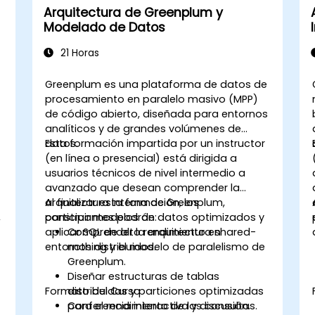
Arquitectura de Greenplum y
Modelado de Datos
21 Horas
Greenplum es una plataforma de datos de
procesamiento en paralelo masivo (MPP)
de código abierto, diseñada para entornos
analíticos y de grandes volúmenes de
datos.
Esta formación impartida por un instructor
(en línea o presencial) está dirigida a
usuarios técnicos de nivel intermedio a
avanzado que desean comprender la
arquitectura interna de Greenplum,
Al finalizar esta formación, los
,
construir modelos de datos optimizados y
participantes podrán:
aplicar SQL de alto rendimiento en
Comprender la arquitectura shared-
entornos distribuidos.
nothing y el modelo de paralelismo de
Greenplum.
Diseñar estructuras de tablas
Formato del Curso
distribuidas y particiones optimizadas
para el rendimiento de las consultas.
Conferencia interactiva y discusión.