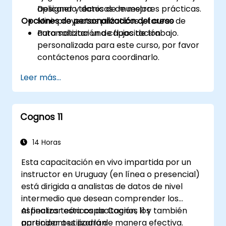
aplicando técnicas de mejores prácticas.
Designer y datos de muestra.
Opciones de personalización del curso
Mini-proyectos prácticos y tareas de
automatización de flujos de trabajo.
Para solicitar una capacitación
personalizada para este curso, por favor
contáctenos para coordinarlo.
Leer más...
Cognos 11
14 Horas
Esta capacitación en vivo impartida por un
instructor en Uruguay (en línea o presencial)
está dirigida a analistas de datos de nivel
intermedio que desean comprender los
aspectos teóricos de Cognos 11 y también
Al finalizar esta capacitación, los
aprender a utilizarla de manera efectiva.
participantes podrán: