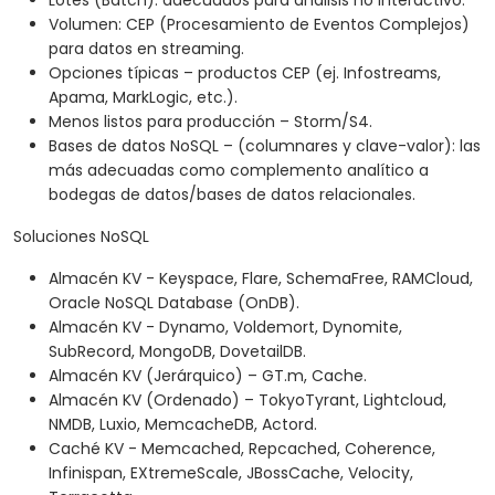
Lotes (Batch): adecuados para análisis no interactivo.
Volumen: CEP (Procesamiento de Eventos Complejos)
para datos en streaming.
Opciones típicas – productos CEP (ej. Infostreams,
Apama, MarkLogic, etc.).
Menos listos para producción – Storm/S4.
Bases de datos NoSQL – (columnares y clave-valor): las
más adecuadas como complemento analítico a
bodegas de datos/bases de datos relacionales.
Soluciones NoSQL
Almacén KV - Keyspace, Flare, SchemaFree, RAMCloud,
Oracle NoSQL Database (OnDB).
Almacén KV - Dynamo, Voldemort, Dynomite,
SubRecord, MongoDB, DovetailDB.
Almacén KV (Jerárquico) – GT.m, Cache.
Almacén KV (Ordenado) – TokyoTyrant, Lightcloud,
NMDB, Luxio, MemcacheDB, Actord.
Caché KV - Memcached, Repcached, Coherence,
Infinispan, EXtremeScale, JBossCache, Velocity,