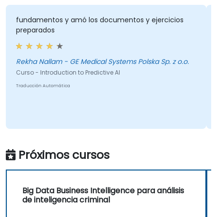
undamentos y amó los documentos y ejercicios
Que fu
reparados
Rekha Nallam - GE Medical Systems Polska Sp. z o.o.
Curso -
rso - Introduction to Predictive AI
aducción Automática
Próximos cursos
Big Data Business Intelligence para análisis
de inteligencia criminal