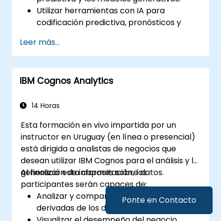
Utilizar herramientas con IA para
codificación predictiva, pronósticos y
automatización.
Leer más...
Implementar LLMs (Modelos de Lenguaje
Grande) y transformadores para la
generación de texto y código.
IBM Cognos Analytics
Aplicar pronósticos de series temporales
y recomendaciones basadas en IA.
Desarrollar y ajustar modelos de IA para
14 Horas
aplicaciones del mundo real.
Esta formación en vivo impartida por un
Evaluar consideraciones éticas y las
instructor en Uruguay (en línea o presencial)
mejores prácticas en el despliegue de IA.
está dirigida a analistas de negocios que
desean utilizar IBM Cognos para el análisis y la
generación de informes sobre datos.
Al finalizar esta capacitación, los
participantes serán capaces de:
Analizar y compartir perspectivas
Ponte en Contacto
derivadas de los datos.
Visualizar el desempeño del negocio.