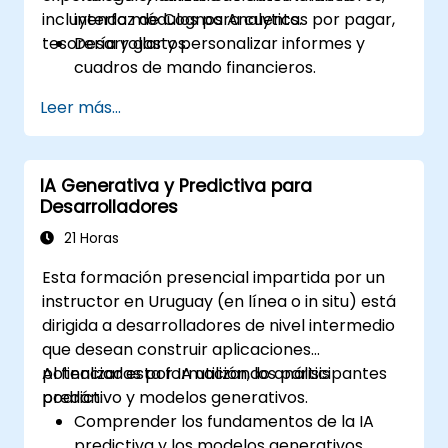
incluyendo módulos para cuentas por pagar,
interfaz de Cognos Analytics.
tesorería y gastos.
Desarrollar y personalizar informes y
cuadros de mando financieros.
Gestionar modelos de datos y optimizar
Leer más...
consultas.
Prepararse para el examen de
certificación de Cognos Analytics.
IA Generativa y Predictiva para
Desarrolladores
21 Horas
Esta formación presencial impartida por un
instructor en Uruguay (en línea o in situ) está
dirigida a desarrolladores de nivel intermedio
que desean construir aplicaciones
potenciadas por IA utilizando análisis
Al finalizar esta formación, los participantes
predictivo y modelos generativos.
podrán:
Comprender los fundamentos de la IA
predictiva y los modelos generativos.