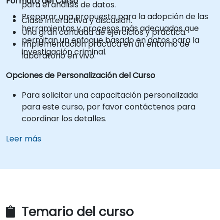
Formato del Curso
para el análisis de datos.
Preparar una propuesta para la adopción de las
Clase interactiva y discusión.
herramientas y procesos más adecuados que
Una gran cantidad de ejercicios y práctica.
permitan un enfoque basado en datos para la
Implementación práctica en un entorno de
investigación criminal.
laboratorio en vivo.
Opciones de Personalización del Curso
Para solicitar una capacitación personalizada
para este curso, por favor contáctenos para
coordinar los detalles.
Leer más
Temario del curso