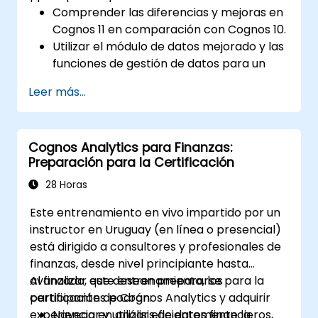
Comprender las diferencias y mejoras en
Cognos 11 en comparación con Cognos 10.
Utilizar el módulo de datos mejorado y las
funciones de gestión de datos para un
manejo más eficiente de la información.
Leer más...
Implementar mejores prácticas para una
transición fluida y un uso óptimo de
Cognos 11.
Cognos Analytics para Finanzas:
Preparación para la Certificación
28 Horas
Este entrenamiento en vivo impartido por un
instructor en Uruguay (en línea o presencial)
está dirigido a consultores y profesionales de
finanzas, desde nivel principiante hasta
avanzado, que desean prepararse para la
Al finalizar este entrenamiento, los
certificación de Cognos Analytics y adquirir
participantes podrán:
experiencia en análisis de datos financieros,
Navegar y utilizar eficientemente la