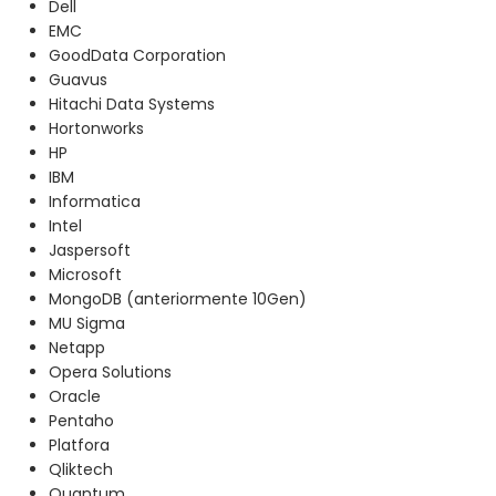
Dell
EMC
GoodData Corporation
Guavus
Hitachi Data Systems
Hortonworks
HP
IBM
Informatica
Intel
Jaspersoft
Microsoft
MongoDB (anteriormente 10Gen)
MU Sigma
Netapp
Opera Solutions
Oracle
Pentaho
Platfora
Qliktech
Quantum