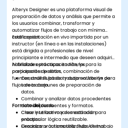
Alteryx Designer es una plataforma visual de
preparación de datos y análisis que permite a
los usuarios combinar, transformar y
automatizar flujos de trabajo con mínima
codificación.
Esta capacitación en vivo impartida por un
instructor (en línea o en las instalaciones)
está dirigida a profesionales de nivel
principiante e intermedio que deseen adquirir
habilidades prácticas en Alteryx para la
Al finalizar esta capacitación, los
preparación de datos, combinación de
participantes podrán:
fuentes, análisis básico y automatización de
Construir flujos de trabajo en Alteryx para
flujos de trabajo.
tareas comunes de preparación de
datos.
Combinar y analizar datos procedentes
Formato del curso
de múltiples fuentes y formatos.
Crear y utilizar macros estándar para
Clase interactiva y demostración
encapsular lógica reutilizable.
práctica.
Organizar y automatizar flujos de trabajo
Ejercicios prácticos utilizando Alteryx