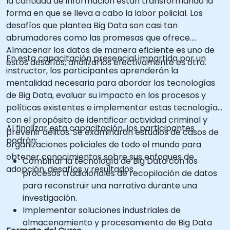
la cantidad de información están transformando la
forma en que se lleva a cabo la labor policial. Los
desafíos que plantea Big Data son casi tan
abrumadores como las promesas que ofrece.
Almacenar los datos de manera eficiente es uno de
En esta capacitación presencial impartida por un
estos desafíos; analizarlos efectivamente es otro.
instructor, los participantes aprenderán la
mentalidad necesaria para abordar las tecnologías
de Big Data, evaluar su impacto en los procesos y
políticas existentes e implementar estas tecnologías
con el propósito de identificar actividad criminal y
Al finalizar esta capacitación, los participantes
prevenir delitos. Se examinarán estudios de casos de
podrán:
organizaciones policiales de todo el mundo para
obtener conocimientos sobre sus enfoques de
Combinar la tecnología de Big Data con los
adopción, desafíos y resultados.
procesos tradicionales de recopilación de datos
para reconstruir una narrativa durante una
investigación.
Implementar soluciones industriales de
almacenamiento y procesamiento de Big Data