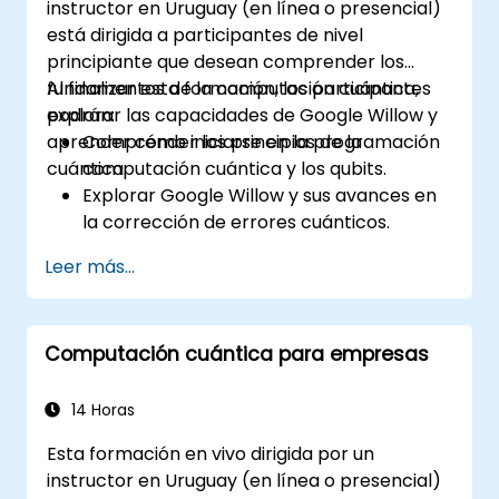
instructor en Uruguay (en línea o presencial)
está dirigida a participantes de nivel
principiante que desean comprender los
fundamentos de la computación cuántica,
Al finalizar esta formación, los participantes
explorar las capacidades de Google Willow y
podrán:
aprender cómo iniciarse en la programación
Comprender los principios de la
cuántica.
computación cuántica y los qubits.
Explorar Google Willow y sus avances en
la corrección de errores cuánticos.
Escribir y ejecutar programas cuánticos
Leer más...
básicos utilizando Qiskit.
Identificar aplicaciones del mundo real de
la computación cuántica.
Computación cuántica para empresas
14 Horas
Esta formación en vivo dirigida por un
instructor en Uruguay (en línea o presencial)