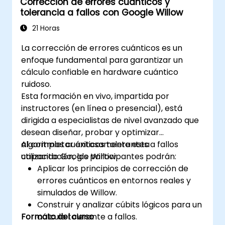
Corrección de errores cuánticos y
tolerancia a fallos con Google Willow
21 Horas
La corrección de errores cuánticos es un
enfoque fundamental para garantizar un
cálculo confiable en hardware cuántico
ruidoso.
Esta formación en vivo, impartida por
instructores (en línea o presencial), está
dirigida a especialistas de nivel avanzado que
desean diseñar, probar y optimizar
algoritmos cuánticos tolerantes a fallos
Al completar exitosamente esta
utilizando Google Willow.
capacitación, los participantes podrán:
Aplicar los principios de corrección de
errores cuánticos en entornos reales y
simulados de Willow.
Construir y analizar cúbits lógicos para un
Formato del curso
cálculo tolerante a fallos.