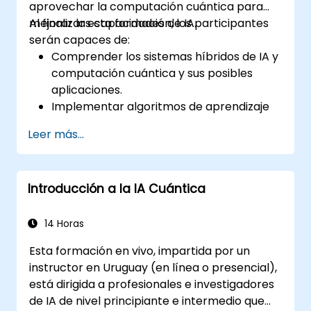
aprovechar la computación cuántica para
mejorar las capacidades de IA.
Al finalizar esta formación, los participantes
serán capaces de:
Comprender los sistemas híbridos de IA y
computación cuántica y sus posibles
aplicaciones.
Implementar algoritmos de aprendizaje
automático cuántico.
Leer más...
Optimizar modelos de IA utilizando
recursos de computación cuántica.
Superar los desafíos en la escalabilidad e
Introducción a la IA Cuántica
integración de sistemas de IA cuántica.
14 Horas
Esta formación en vivo, impartida por un
instructor en Uruguay (en línea o presencial),
está dirigida a profesionales e investigadores
de IA de nivel principiante e intermedio que