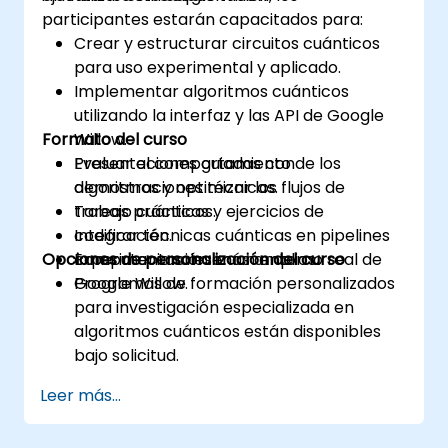
participantes estarán capacitados para:
Crear y estructurar circuitos cuánticos
para uso experimental y aplicado.
Implementar algoritmos cuánticos
utilizando la interfaz y las API de Google
Formato del curso
Willow.
Evaluar el comportamiento de los
Presentaciones guiadas con
algoritmos y optimizar los flujos de
demostraciones técnicas.
trabajo cuánticos.
Tareas prácticas y ejercicios de
Integrar técnicas cuánticas en pipelines
codificación.
Opciones de personalización del curso
computacionales más amplios.
Experimentación en un entorno real de
Google Willow.
Programas de formación personalizados
para investigación especializada en
algoritmos cuánticos están disponibles
bajo solicitud.
Leer más...