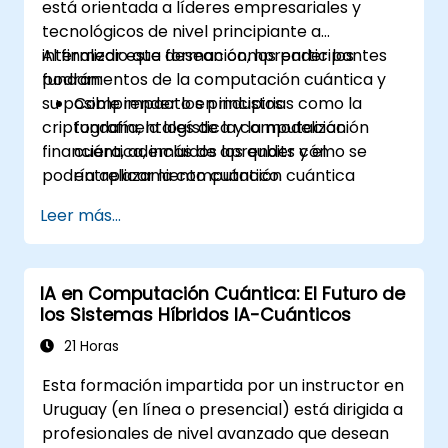
está orientada a líderes empresariales y
tecnológicos de nivel principiante a
intermedio que desean comprender los
Al finalizar esta formación, los participantes
fundamentos de la computación cuántica y
podrán:
su posible impacto en industrias como la
Comprender los principios
criptografía, la logística y la modelización
fundamentales de la computación
financiera, además de aprender cómo se
cuántica, incluidos los qubits y el
podría aplicar la computación cuántica
entrelazamiento cuántico.
dentro de sus sectores.
Identificar aplicaciones potenciales de la
Leer más...
computación cuántica en criptografía,
logística y modelización financiera.
Obtener una visión clara de las
IA en Computación Cuántica: El Futuro de
limitaciones actuales y los futuros
los Sistemas Híbridos IA-Cuánticos
desarrollos de la tecnología cuántica.
Reconocer los conceptos básicos de los
21 Horas
algoritmos cuánticos y su impacto en los
Esta formación impartida por un instructor en
desafíos empresariales.
Uruguay (en línea o presencial) está dirigida a
profesionales de nivel avanzado que desean