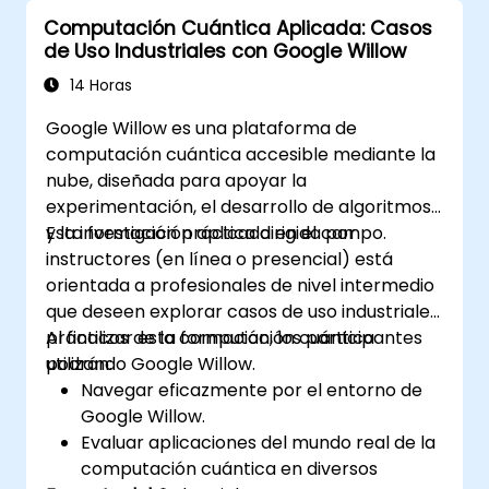
Computación Cuántica Aplicada: Casos
de Uso Industriales con Google Willow
14 Horas
Google Willow es una plataforma de
computación cuántica accesible mediante la
nube, diseñada para apoyar la
experimentación, el desarrollo de algoritmos
y la investigación aplicada en el campo.
Esta formación práctica dirigida por
instructores (en línea o presencial) está
orientada a profesionales de nivel intermedio
que deseen explorar casos de uso industriales
prácticos de la computación cuántica
Al finalizar esta formación, los participantes
utilizando Google Willow.
podrán:
Navegar eficazmente por el entorno de
Google Willow.
Evaluar aplicaciones del mundo real de la
computación cuántica en diversos