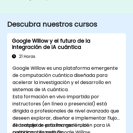
Descubra nuestros cursos
Google Willow y el futuro de la
integración de IA cuántica
21 Horas
Google Willow es una plataforma emergente
de computación cuántica diseñada para
acelerar la investigación y el desarrollo en
sistemas de IA cuántica.
Esta formación en vivo impartida por
instructores (en línea o presencial) está
dirigida a profesionales de nivel avanzado que
deseen explorar, diseñar e implementar flujos
de trabajo de próxima generación para IA
Al completar esta formación, los
cuántica utilizando Google Willow.
participantes podrán: