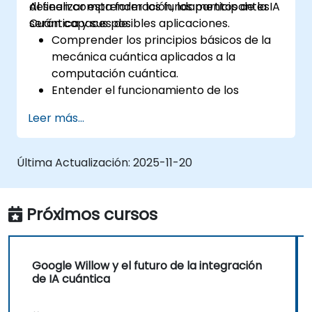
deseen comprender los fundamentos de la IA
Al finalizar esta formación, los participantes
Cuántica y sus posibles aplicaciones.
serán capaces de:
Comprender los principios básicos de la
mecánica cuántica aplicados a la
computación cuántica.
Entender el funcionamiento de los
algoritmos cuánticos y su
Leer más...
implementación.
Reconocer el potencial de la IA Cuántica
para revolucionar diversas industrias.
Última Actualización:
2025-11-20
Desarrollar un modelo básico de
aprendizaje automático cuántico.
Evaluar los desafíos y consideraciones
Próximos cursos
éticas de la IA Cuántica.
Google Willow y el futuro de la integración
de IA cuántica