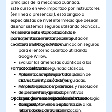
principios de la mecánica cuántica.
Este curso en vivo, impartido por instructores
(en línea o presencial), está dirigido a
especialistas de nivel intermedio que desean
diseñar sistemas seguros utilizando técnicas
resistentes al entorno cuántico e
Al finalizar esta capacitación, los
incrementadas mediante computación
participantes serán capaces de:
cuántica en Google Willow.
Construir flujos de comunicación seguros
para el entorno cuántico utilizando
Google Willow.
Evaluar las amenazas cuánticas a los
Formato del Curso
protocolos de seguridad clásicos.
Aplicar conceptos de distribución de
Presentaciones impartidas por
claves cuánticas (QKD) en
instructores y discusiones guiadas.
infraestructuras modernas.
Amplios ejercicios prácticos y resolución
Implementar y probar primitivas
de problemas aplicada.
Opciones de Personalización del Curso
criptográficas mejoradas con tecnología
Experimentación práctica utilizando
cuántica.
Google Willow en un entorno de
Para adaptar esta capacitación a las
laboratorio controlado.
necesidades de su organización,