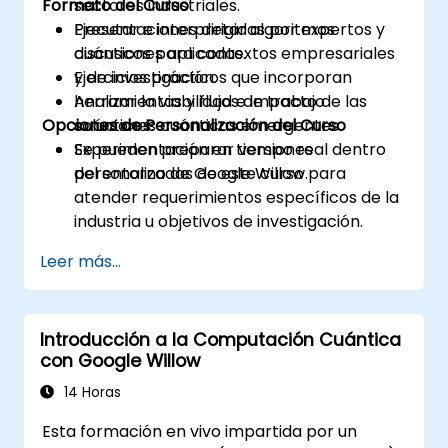
Formato del Curso
sectores industriales.
Ejecutar e interpretar algoritmos
Presentaciones dirigidas por expertos y
cuánticos para contextos empresariales
discusiones aplicadas.
y de investigación.
Ejercicios prácticos que incorporan
Analizar la viabilidad e impacto de las
herramientas y flujos de trabajo
Opciones de Personalización del Curso
soluciones cuánticas emergentes.
cuánticos.
Experimentación en tiempo real dentro
Se pueden preparar versiones
del entorno de Google Willow.
personalizadas de este curso para
atender requerimientos específicos de la
industria u objetivos de investigación.
Leer más...
Introducción a la Computación Cuántica
con Google Willow
14 Horas
Esta formación en vivo impartida por un