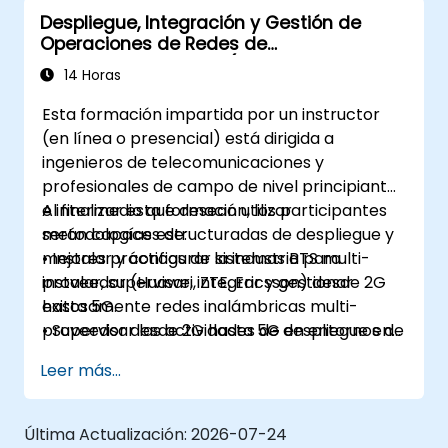
arquitectura, los componentes de hardware,
Despliegue, Integración y Gestión de
la configuración de software y la estructura
Operaciones de Redes de
de las redes de comunicaciones de datos.
Telecomunicaciones (2G–5G & Wi-Fi
14 Horas
Empresarial)
Esta formación impartida por un instructor
(en línea o presencial) está dirigida a
ingenieros de telecomunicaciones y
profesionales de campo de nivel principiante
e intermedio que desean utilizar
Al finalizar esta formación, los participantes
metodologías estructuradas de despliegue y
serán capaces de:
mejores prácticas de la industria para
• Instalar y configurar sistemas BTS multi-
instalar, supervisar, integrar y gestionar
proveedor (Huawei, ZTE, Ericsson) desde 2G
exitosamente redes inalámbricas multi-
hasta 5G.
proveedor desde 2G hasta 5G en entornos de
• Supervisar las actividades de despliegue en
operadores y empresas.
sitio y coordinar los equipos de RF,
Leer más...
transmisión, energía, obras civiles y red
central durante la integración.
• Preparar los sitios de telecomunicaciones
Última Actualización:
2026-07-24