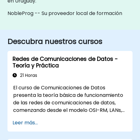
en Uruguay.
NobleProg -- Su proveedor local de formación
Descubra nuestros cursos
Redes de Comunicaciones de Datos -
Teoría y Práctica
21 Horas
El curso de Comunicaciones de Datos
presenta la teoría básica de funcionamiento
de las redes de comunicaciones de datos,
comenzando desde el modelo OSI-RM, LANs,
WANs, TCP/IP y los fundamentos de seguridad
Leer más...
y aplicaciones de red. El curso proporciona al
estudiante conocimientos generales sobre la