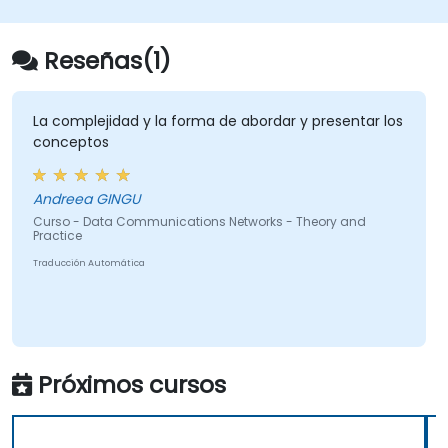
para la ATP (Procedimiento de Prueba de
Aceptación) y gestionar los procesos de
entrega a los operadores.
Reseñas(1)
• Monitorizar los KPIs inalámricos y gestionar
las operaciones de red por clúster y región
dentro de estructuras comerciales y técnicas
La complejidad y la forma de abordar y presentar los
conceptos
de reporte.
Andreea GINGU
Curso - Data Communications Networks - Theory and
Practice
Traducción Automática
Próximos cursos