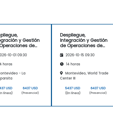
pliegue,
Despliegue,
egración y Gestión
Integración y Gestión
Operaciones de
de Operaciones de
es de
Redes de
026-10-01 09:30
2026-10-15 09:30
ecomunicaciones
Telecomunicaciones
–5G & Wi-Fi
(2G–5G & Wi-Fi
4 horas
14 horas
resarial)
Empresarial)
ontevideo - La
Montevideo, World Trade
parsita
Center III
437 USD
6437 USD
5437 USD
6437 USD
En línea)
(En línea)
(Presencial)
(Presencial)