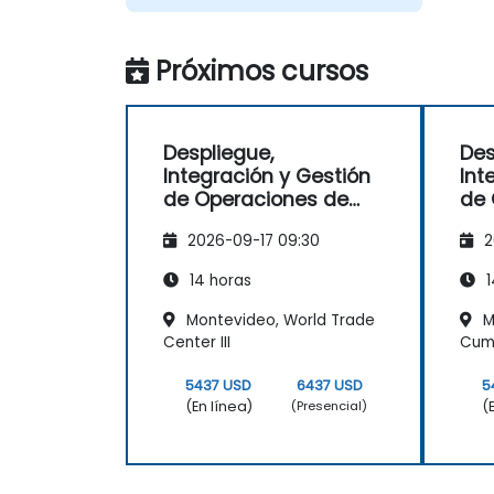
Próximos cursos
Despliegue,
Des
Integración y Gestión
Int
de Operaciones de
de 
Redes de
Red
2026-09-17 09:30
2
Telecomunicaciones
Tel
(2G–5G & Wi-Fi
(2G
14 horas
1
Empresarial)
Emp
Montevideo, World Trade
M
Center III
Cum
5437 USD
6437 USD
5
(En línea)
(
(Presencial)