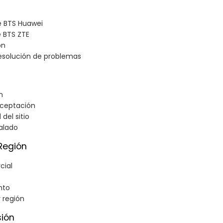
de BTS Huawei
 BTS ZTE
on
solución de problemas
n
aceptación
 del sitio
alado
Región
cial
nto
y región
sión