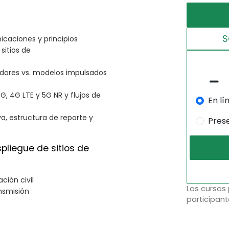
S
icaciones y principios
sitios de
edores vs. modelos impulsados
3G, 4G LTE y 5G NR y flujos de
En lí
va, estructura de reporte y
Pres
pliegue de sitios de
ación civil
Los cursos
ansmisión
participant