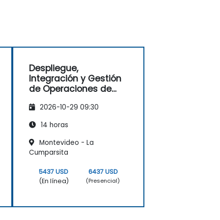
Despliegue,
Integración y Gestión
de Operaciones de
Redes de
2026-10-29 09:30
Telecomunicaciones
(2G–5G & Wi-Fi
14 horas
Empresarial)
Montevideo - La
Cumparsita
5437 USD
6437 USD
(En línea)
(Presencial)