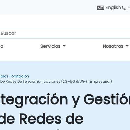
English
+
no
Servicios
Nosotros
oras Formación
s De Redes De Telecomunicaciones (2G–5G & Wi-Fi Empresarial)
ntegración y Gesti
de Redes de